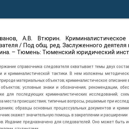
Иванов, А.В. Втюрин. Криминалистическое
ателя / Под общ. ред. Заслуженного деятеля на
ина. – Тюмень: Тюменский юридический инстит
ержание справочника следователя охватывает темы двух соста
ки и криминалистической тактики. В нем изложены методичес
природе материальных объектов; криминалистическое описание 
 объектов; условные знаки и обозначения; рекомендации, об
вке для последующих криминалистических исследований; схе
а места происшествия; типичные вопросы, решаемые при исслед
дениях; образцы основных процессуальных документов и крими
чник окажет значительную помощь в закреплении и расширении 
в. Издание предназначено для следователей. Оно может быть и
елями, студентами.