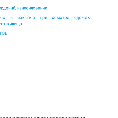
еждений, изнасиловании
нию и изъятию при осмотре одежды,
его жилища
ТОВ