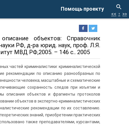
Помощь проекту
<<
↑
>>
 описание объектов: Справочник
уки РФ, д-ра юрид. наук, проф. Л.Я.
ут МВД РФ,2005. – 146 с.. 2005
вных частей криминалистики: криминалистической
кие рекомендации по описанию разнообразных по
внешности человека; масштабные и схематические
еспечивающие сохранность следов при изъятии и
мы описания объектов и фрагменты протоколов
овании объектов в экспертно-криминалистических
налистические рекомендации по их составлению.
теоретических знаний, приобретении практических
спользовано также преподавателями, курсантами,