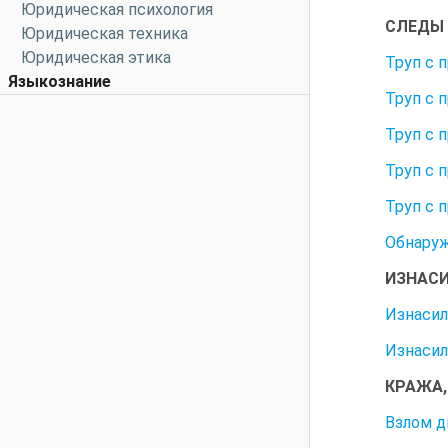
Юридическая психология
СЛЕДЫ 
Юридическая техника
Юридическая этика
Труп с 
Языкознание
Труп с 
Труп с 
Труп с 
Труп с 
Обнаруж
ИЗНАС
Изнасил
Изнасил
КРАЖА,
Взлом д