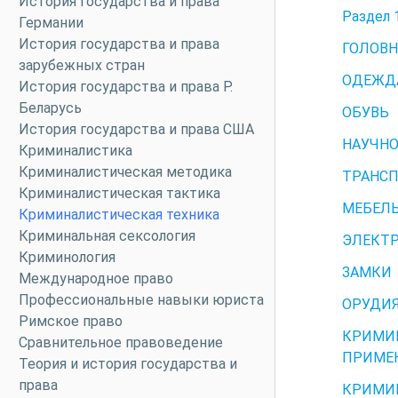
История государства и права
Раздел
Германии
История государства и права
ГОЛОВ
зарубежных стран
ОДЕЖД
История государства и права Р.
Беларусь
ОБУВЬ
История государства и права США
НАУЧН
Криминалистика
Криминалистическая методика
ТРАНСП
Криминалистическая тактика
МЕБЕЛЬ
Криминалистическая техника
Криминальная сексология
ЭЛЕКТ
Криминология
ЗАМКИ
Международное право
Профессиональные навыки юриста
ОРУДИ
Римское право
КРИМИ
Сравнительное правоведение
ПРИМЕ
Теория и история государства и
права
КРИМИН