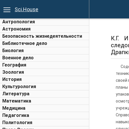
Sci.House
Антропология
Астрономия
Безопасность жизнедеятельности
К.Г. 
Библиотечное дело
следов
Биология
Драпк
Военное дело
География
Сод
Зоология
техни
История
своей 
Культурология
планы
Литература
упако
Математика
осмотр
Медицина
учреж
Педагогика
Справо
навыко
Политология
слушат