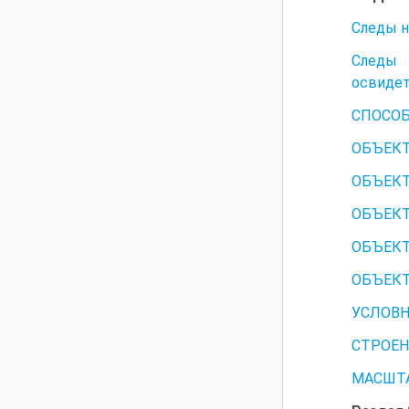
Следы н
Следы
освидет
СПОСОБ
ОБЪЕК
ОБЪЕК
ОБЪЕКТ
ОБЪЕКТ
ОБЪЕК
УСЛОВН
СТРОЕН
МАСШТА