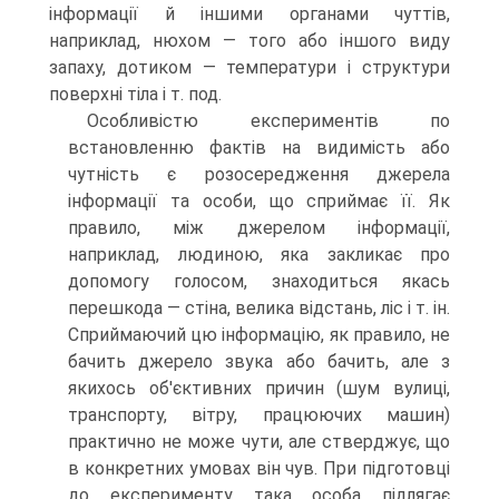
інформації й іншими органами чуттів,
наприклад, нюхом — того або іншого виду
запаху, дотиком — температури і структури
поверхні тіла і т. под.
Особливістю експериментів по
встановленню фактів на видимість або
чутність є розосередження джерела
інформації та особи, що сприймає її. Як
правило, між джерелом інформації,
наприклад, людиною, яка закликає про
допомогу голосом, знаходиться якась
перешкода — стіна, велика відстань, ліс і т. ін.
Сприймаючий цю інформацію, як правило, не
бачить джерело звука або бачить, але з
якихось об'єктивних причин (шум вулиці,
транспорту, вітру, працюючих машин)
практично не може чути, але стверджує, що
в конкретних умовах він чув. При підготовці
до експерименту така особа підлягає