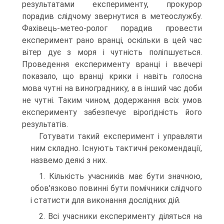
результатами експерименту, прокурор
порадив слідчому звернутися в метеослужбу.
Фахівець-метео-ролог порадив провести
експеримент рано вранці, оскільки в цей час
вітер дує з моря і чутність поліпшується.
Проведення експерименту вранці і ввечері
показало, що вранці крики і навіть голосна
мова чутні на винограднику, а в інший час доби
не чутні. Таким чином, додержання всіх умов
експерименту забезпечує вірогідність його
результатів.
Готувати такий експеримент і управляти
ним складно. Існують тактичні рекомендації,
назвемо деякі з них.
1. Кількість учасників має бути значною,
обов'язково повинні бути помічники слідчого
і статисти для виконання дослідних дій.
2. Всі учасники експерименту діляться на