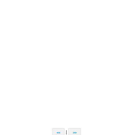
|
<<
>>