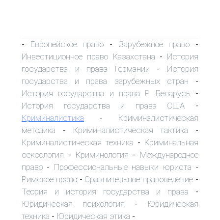
Европейское право
Зарубежное право
-
-
-
Инвестиционное право Казахстана
История
-
государства и права Германии
История
-
государства и права зарубежных стран
-
История государства и права Р. Беларусь
-
История государства и права США
-
Криминалистика
Криминалистическая
-
методика
Криминалистическая тактика
-
-
Криминалистическая техника
Криминальная
-
сексология
Криминология
Международное
-
-
право
Профессиональные навыки юриста
-
-
Римское право
Сравнительное правоведение
-
-
Теория и история государства и права
-
Юридическая психология
Юридическая
-
техника
Юридическая этика
-
-