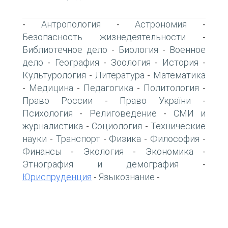
Антропология
Астрономия
-
-
-
Безопасность жизнедеятельности
-
Библиотечное дело
Биология
Военное
-
-
дело
География
Зоология
История
-
-
-
-
Культурология
Литература
Математика
-
-
Медицина
Педагогика
Политология
-
-
-
-
Право России
Право України
-
-
Психология
Религоведение
СМИ и
-
-
журналистика
Социология
Технические
-
-
науки
Транспорт
Физика
Философия
-
-
-
-
Финансы
Экология
Экономика
-
-
-
Этнография и демография
-
Юриспруденция
Языкознание
-
-