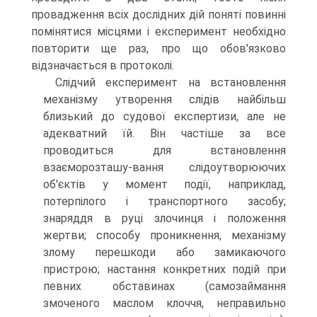
провадження всіх дослідних дій поняті повинні
помінятися місцями і експеримент необхідно
повторити ще раз, про що обов'язково
відзначається в протоколі.
Слідчий експеримент на встановлення
механізму утворення слідів найбільш
близький до судової експертизи, але не
адекватний їй. Він частіше за все
проводиться для встановлення
взаєморозташу-вання слідоутворюючих
об'єктів у момент події, наприклад,
потерпілого і транспортного засобу;
знаряддя в руці злочинця і положення
жертви; способу проникнення, механізму
злому перешкоди або замикаючого
пристрою; настання конкретних подій при
певних обставинах (самозаймання
змоченого маслом клоччя, неправильно