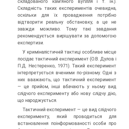
складованого кам'яного вугілля і т. ін.).
Складність таких експериментів очевидна,
оскільки для їх провадження потрібно
відтворити реальну обстановку, а це не
завжди можливо. Тому такі завдання
рекомендується вирішувати за допомогою
експертизи.
У криміналістичній тактиці особливе місце
посідає тактичний експеримент (О.В. Дулов і
П.Д. Нестеренко, 1971). Такий експеримент
інтерпретується вченими по-різному. Одні з
них вважають, що тактичний експеримент
— це прийом, інші вбачають у ньому вид
слідчого експерименту або нову слідчу дію,
що народжується.
Тактичний експеримент — це вид слідчого
експерименту, який проводиться для
встановлення поінформованості особи про