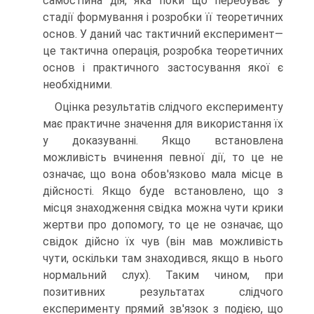
самостійна дія, яка поки що перебуває у
стадії формування і розробки її теоретичних
основ. У даний час тактичний експеримент—
це тактична операція, розробка теоретичних
основ і практичного застосування якої є
необхідними.
Оцінка результатів слідчого експерименту
має практичне значення для використання їх
у доказуванні. Якщо встановлена
можливість вчинення певної дії, то це не
означає, що вона обов'язково мала місце в
дійсності. Якщо буде встановлено, що з
місця знаходження свідка можна чути крики
жертви про допомогу, то це не означає, що
свідок дійсно їх чув (він мав можливість
чути, оскільки там знаходився, якщо в нього
нормальний слух). Таким чином, при
позитивних результатах слідчого
експерименту прямий зв'язок з подією, що