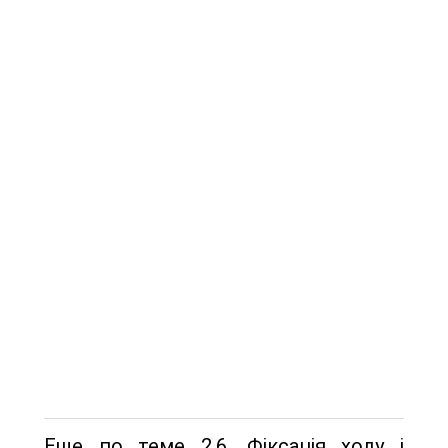
Еще по теме 2.6. Фіксація ходу і