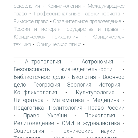
сексология
Криминология
Международное
-
-
право
Профессиональные навыки юриста
-
-
Римское право
Сравнительное правоведение
-
-
Теория и история государства и права
-
Юридическая психология
Юридическая
-
техника
Юридическая этика
-
-
Антропология
Астрономия
-
-
-
Безопасность жизнедеятельности
-
Библиотечное дело
Биология
Военное
-
-
дело
География
Зоология
История
-
-
-
-
Конфликтология
Культурология
-
-
Литература
Математика
Медицина
-
-
-
Педагогика
Политология
Право России
-
-
Право України
Психология
-
-
-
Религоведение
СМИ и журналистика
-
-
Социология
Технические науки
-
-