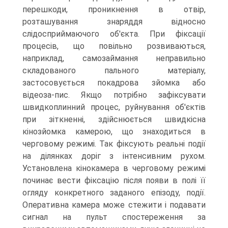
перешкоди, проникнення в отвір,
розташування знаряддя відносно
слідосприймаючого об'єкта. При фіксації
процесів, що повільно розвиваються,
наприклад, самозаймання неправильно
складованого пального матеріалу,
застосовується покадрова зйомка або
відеоза-пис. Якщо потрібно зафіксувати
швидкоплинний процес, руйнування об'єктів
при зіткненні, здійснюється швидкісна
кінозйомка камерою, що знаходиться в
черговому режимі. Так фіксують реальні події
на ділянках доріг з інтенсивним рухом.
Установлена кінокамера в черговому режимі
починає вести фіксацію після появи в полі її
огляду конкретного заданого епізоду, події.
Оперативна камера може стежити і подавати
сигнал на пульт спостереження за