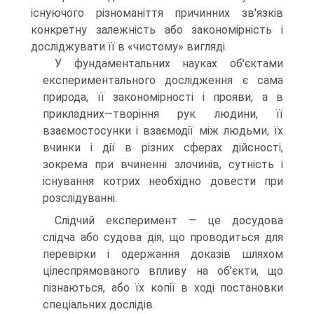
існуючого різноманіття причинних зв'язків
конкретну залежність або закономірність і
досліджувати її в «чистому» вигляді.
У фундаментальних науках об'єктами
експериментального дослідження є сама
природа, її закономірності і прояви, а в
прикладних—творіння рук людини, її
взаємостосунки і взаємодії між людьми, їх
вчинки і дії в різних сферах дійсності,
зокрема при вчиненні злочинів, сутність і
існування котрих необхідно довести при
розслідуванні.
Слідчий експеримент — це досудова
слідча або судова дія, що проводиться для
перевірки і одержання доказів шляхом
цілеспрямованого впливу на об'єкти, що
пізнаються, або їх копії в ході постановки
спеціальних дослідів.