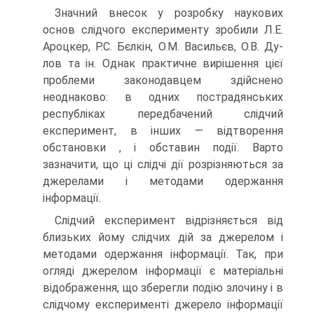
Значний внесок у розробку наукових
основ слідчого експерименту зробили Л.Е.
Ароцкер, Р.С. Бєлкін, О.М. Васильєв, О.В. Ду-
лов та ін. Однак практичне вирішення цієї
проблеми законодавцем здійснено
неоднаково: в одних пострадянських
республіках передбачений слідчий
експеримент, в інших — відтворення
обстановки , і обставин події. Варто
зазначити, що ці слідчі дії розрізняються за
джерелами і методами одержання
інформації.
Слідчий експеримент відрізняється від
близьких йому слідчих дій за джерелом і
методами одержання інформації. Так, при
огляді джерелом інформації є матеріальні
відображення, що зберегли подію злочину і в
слідчому експерименті джерело інформації