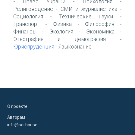
Право України
Психология
-
-
-
Религоведение
СМИ и журналистика
-
-
Социология
Технические науки
-
-
Транспорт
Физика
Философия
-
-
-
Финансы
Экология
Экономика
-
-
-
Этнография и демография
-
Юриспруденция
Языкознание
-
-
О проекте
Авторам
info@sci.house