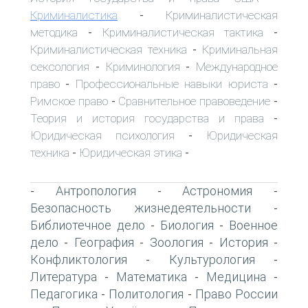
Криминалистика
Криминалистическая
-
методика
Криминалистическая тактика
-
-
Криминалистическая техника
Криминальная
-
сексология
Криминология
Международное
-
-
право
Профессиональные навыки юриста
-
-
Римское право
Сравнительное правоведение
-
-
Теория и история государства и права
-
Юридическая психология
Юридическая
-
техника
Юридическая этика
-
-
Антропология
Астрономия
-
-
-
Безопасность жизнедеятельности
-
Библиотечное дело
Биология
Военное
-
-
дело
География
Зоология
История
-
-
-
-
Конфликтология
Культурология
-
-
Литература
Математика
Медицина
-
-
-
Педагогика
Политология
Право России
-
-