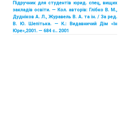
Підручник для студентів юрид. спец, вищих
закладів освіти. — Кол. авторів: Глібко В. М.,
Дудніков А. Л., Журавель В. А. та ін. / За ред.
В. Ю. Шепітька. — К.: Видавничий Дім «Ін
Юре»,2001. — 684 с.. 2001