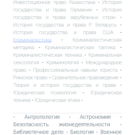
Инвестиционное право Казахстана
История
-
государства и права Германии
История
-
государства и права зарубежных стран
-
История государства и права Р. Беларусь
-
История государства и права США
-
Криминалистика
Криминалистическая
-
методика
Криминалистическая тактика
-
-
Криминалистическая техника
Криминальная
-
сексология
Криминология
Международное
-
-
право
Профессиональные навыки юриста
-
-
Римское право
Сравнительное правоведение
-
-
Теория и история государства и права
-
Юридическая психология
Юридическая
-
техника
Юридическая этика
-
-
Антропология
Астрономия
-
-
-
Безопасность жизнедеятельности
-
Библиотечное дело
Биология
Военное
-
-