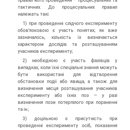
правил його проведення — процесуальних та
тактичних. До процесуальних правил
належать такі:
1) при проведенні слідчого експерименту
обов'язковою є участь понятих; як вже
зазначалось, кількість їх визначається
характером дослідів та розташуванням
учасників експерименту;
2) необхідною є участь фахівців у
випадках, коли їхні спеціальні знання можуть
бути використані для відтворення
обстановки події або явища, а також для
визначення місця розташування учасників
експерименту або їхніх поз — у разі
визначення пози потерпілого при пораненні
та ін.;
3) доцільною є присутність при
проведенні експерименту осіб, показання