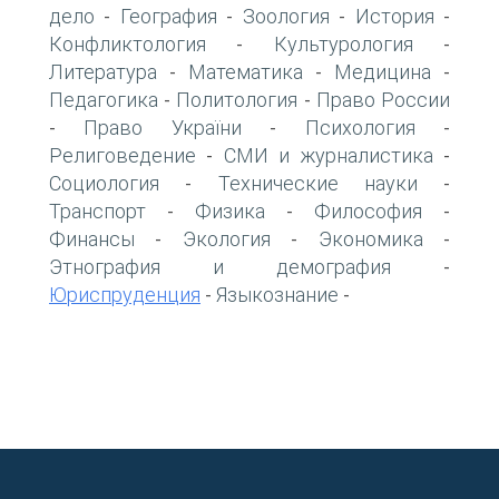
дело
География
Зоология
История
-
-
-
-
Конфликтология
Культурология
-
-
Литература
Математика
Медицина
-
-
-
Педагогика
Политология
Право России
-
-
Право України
Психология
-
-
-
Религоведение
СМИ и журналистика
-
-
Социология
Технические науки
-
-
Транспорт
Физика
Философия
-
-
-
Финансы
Экология
Экономика
-
-
-
Этнография и демография
-
Юриспруденция
Языкознание
-
-