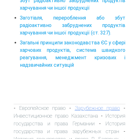
збут радіоактивно забруднених продуктів
харчування чи іншої продукції
Заготівля, перероблення або збут
радіоактивно забруднених продуктів
харчування чи іншої продукції (ст. 327).
Загальні принципи законодавства ЄС у сфері
харчових продуктів, система швидкого
реагування, менеджмент кризових і
надзвичайних ситуацій
Европейское право
Зарубежное право
-
-
-
Инвестиционное право Казахстана
История
-
государства и права Германии
История
-
государства и права зарубежных стран
-
История государства и права Р. Беларусь