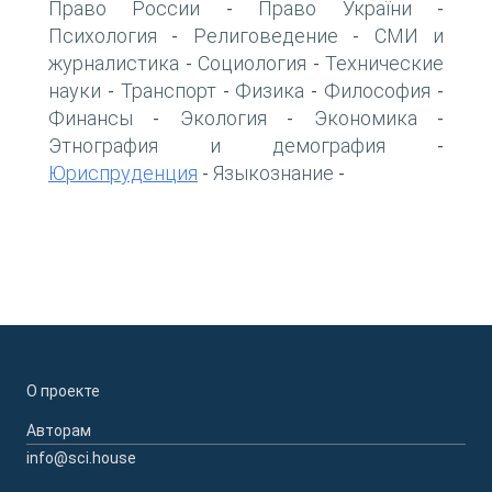
Право России
Право України
-
-
Психология
Религоведение
СМИ и
-
-
журналистика
Социология
Технические
-
-
науки
Транспорт
Физика
Философия
-
-
-
-
Финансы
Экология
Экономика
-
-
-
Этнография и демография
-
Юриспруденция
Языкознание
-
-
О проекте
Авторам
info@sci.house