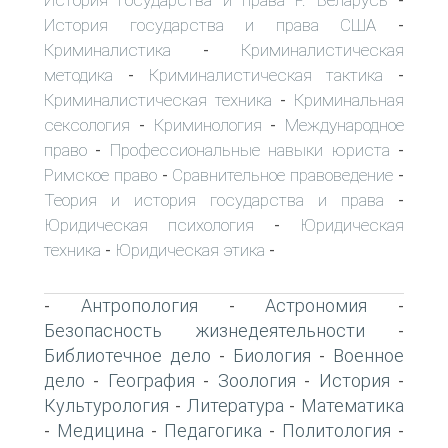
-
История государства и права США
-
Криминалистика
Криминалистическая
-
методика
Криминалистическая тактика
-
-
Криминалистическая техника
Криминальная
-
сексология
Криминология
Международное
-
-
право
Профессиональные навыки юриста
-
-
Римское право
Сравнительное правоведение
-
-
Теория и история государства и права
-
Юридическая психология
Юридическая
-
техника
Юридическая этика
-
-
Антропология
Астрономия
-
-
-
Безопасность жизнедеятельности
-
Библиотечное дело
Биология
Военное
-
-
дело
География
Зоология
История
-
-
-
-
Культурология
Литература
Математика
-
-
Медицина
Педагогика
Политология
-
-
-
-