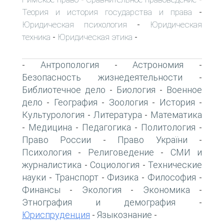
Теория и история государства и права
-
Юридическая психология
Юридическая
-
техника
Юридическая этика
-
-
Антропология
Астрономия
-
-
-
Безопасность жизнедеятельности
-
Библиотечное дело
Биология
Военное
-
-
дело
География
Зоология
История
-
-
-
-
Культурология
Литература
Математика
-
-
Медицина
Педагогика
Политология
-
-
-
-
Право России
Право України
-
-
Психология
Религоведение
СМИ и
-
-
журналистика
Социология
Технические
-
-
науки
Транспорт
Физика
Философия
-
-
-
-
Финансы
Экология
Экономика
-
-
-
Этнография и демография
-
Юриспруденция
Языкознание
-
-