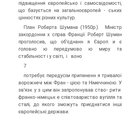
підвищення європейсько ї самосвідомості,
що базується на загальноєвропей - ських
цінностях різних культур.
План Роберта Шумана (1950p.). Міністр
закордонни х справ Франції Роберт Шуман
проголосив, що об'єднанн я Європ и є
головно ю передумово ю миру та
стабільност і у світі, і воно
7
потребує передусім припиненн я тривалої
ворожнечі між Фран - цією та Німеччиною. У
зв'язк у з цим він запропонував ство- рити
франко-німецьк е співтовариство вугілля та
сталі, до якого зможуть приєднатися інші
європейські держави.