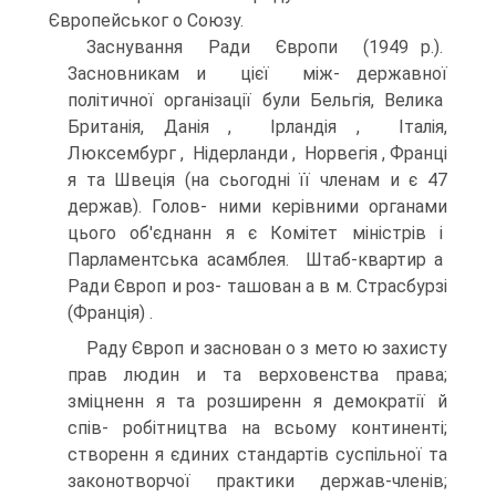
Європейськог о Союзу.
Заснування Ради Європи (1949 p.).
Засновникам и цієї між- державної
політичної організації були Бельгія, Велика
Британія, Данія , Ірландія , Італія,
Люксембург , Нідерланди , Норвегія , Франці
я та Швеція (на сьогодні її членам и є 47
держав). Голов- ними керівними органами
цього об'єднанн я є Комітет міністрів і
Парламентська асамблея. Штаб-квартир а
Ради Європ и роз- ташован а в м. Страсбурзі
(Франція) .
Раду Європ и заснован о з мето ю захисту
прав людин и та верховенства права;
зміцненн я та розширенн я демократії й
спів- робітництва на всьому континенті;
створенн я єдиних стандартів суспільної та
законотворчої практики держав-членів;