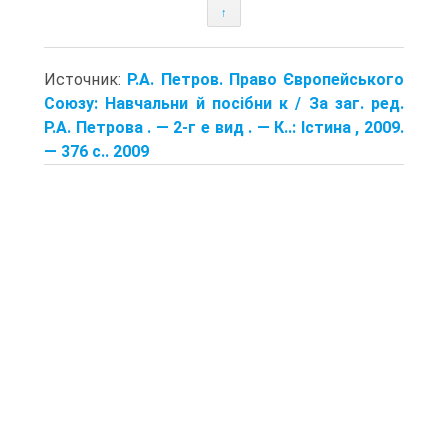
↑
Источник:
Р.А. Петров. Право Європейського
Союзу: Навчальни й посібни к / За заг. ред.
Р.А. Петрова . — 2-г е вид . — К..: Істина , 2009.
— 376 с.. 2009