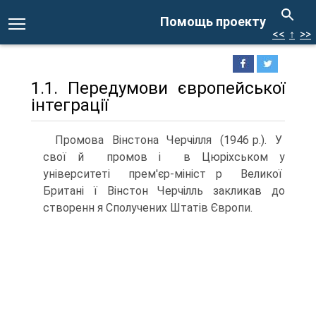
Помощь проекту
<<
↑
>>
1.1. Передумови європейської
інтеграції
Промова Вінстона Черчілля (1946 p.). У
свої й промов і в Цюріхськом у
університеті прем'єр-мініст р Великої
Британі ї Вінстон Черчілль закликав до
створенн я Сполучених Штатів Європи.