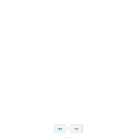
|
<<
>>