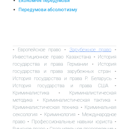
Економічні передумови
Передумови абсолютизму
Европейское право
Зарубежное право
-
-
-
Инвестиционное право Казахстана
История
-
государства и права Германии
История
-
государства и права зарубежных стран
-
История государства и права Р. Беларусь
-
История государства и права США
-
Криминалистика
Криминалистическая
-
методика
Криминалистическая тактика
-
-
Криминалистическая техника
Криминальная
-
сексология
Криминология
Международное
-
-
право
Профессиональные навыки юриста
-
-
Римское право
Сравнительное правоведение
-
-