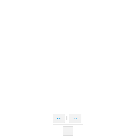
|
<<
>>
↑