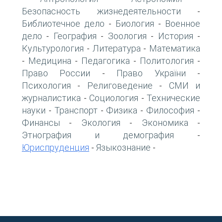
Безопасность жизнедеятельности
-
Библиотечное дело
Биология
Военное
-
-
дело
География
Зоология
История
-
-
-
-
Культурология
Литература
Математика
-
-
Медицина
Педагогика
Политология
-
-
-
-
Право России
Право України
-
-
Психология
Религоведение
СМИ и
-
-
журналистика
Социология
Технические
-
-
науки
Транспорт
Физика
Философия
-
-
-
-
Финансы
Экология
Экономика
-
-
-
Этнография и демография
-
Юриспруденция
Языкознание
-
-