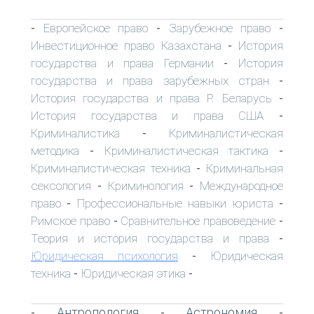
Европейское право
Зарубежное право
-
-
-
Инвестиционное право Казахстана
История
-
государства и права Германии
История
-
государства и права зарубежных стран
-
История государства и права Р. Беларусь
-
История государства и права США
-
Криминалистика
Криминалистическая
-
методика
Криминалистическая тактика
-
-
Криминалистическая техника
Криминальная
-
сексология
Криминология
Международное
-
-
право
Профессиональные навыки юриста
-
-
Римское право
Сравнительное правоведение
-
-
Теория и история государства и права
-
Юридическая психология
Юридическая
-
техника
Юридическая этика
-
-
Антропология
Астрономия
-
-
-