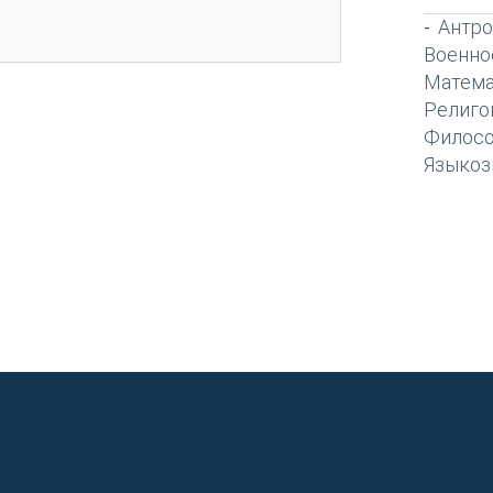
Антро
-
Военно
Матема
Религо
Филос
Языкоз