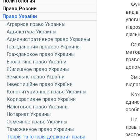
Политология
Фун
Право России
видів
Право України
уповн
Аграрное право Украины
підро
Адвокатура Украины
діяльн
Административное право Украины
Слі
Гражданский процесс Украины
метод
Гражданское право Украины
право
Екологічне право України
допом
Жилищное право Украины
Земельне право України
Змі
Інвестиційне право України
відпо
Конституционное право Украины
Кож
Корпоративне право України
єдино
Налоговое право Украины
особл
Нотариат Украины
Це 
Семейное право Украины
прав 
Таможенное право Украины
засто
Теорія та Історія держави і права