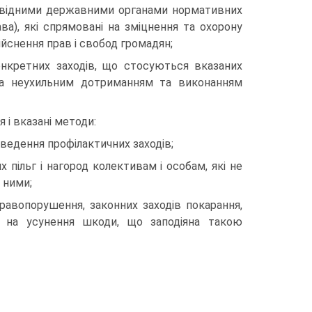
повідними державними органами нормативних
ва), які спрямовані на зміцнення та охорону
ійснення прав і свобод громадян;
онкретних заходів, що стосуються вказаних
у за неухильним дотриманням та виконанням
 і вказані методи:
ведення профілактичних заходів;
 пільг і нагород колективам і особам, які не
 ними;
правопорушення, законних заходів покарання,
ї на усунення шкоди, що заподіяна такою