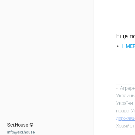
Еще по
I. М
Аграр
-
Украин
України
право У
держави
Sci.House ©
Хозяйст
info@sci.house