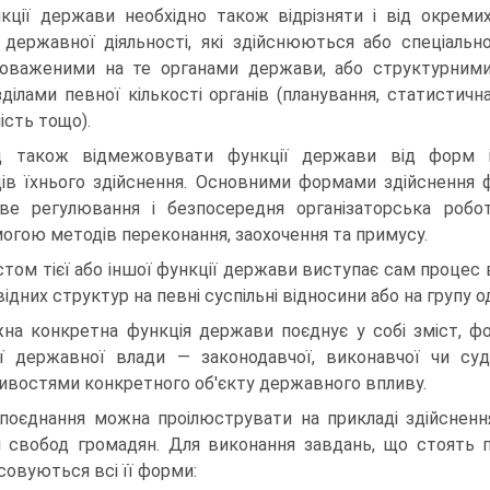
кції держави необхідно також відрізняти і від окреми
 державної діяльності, які здійснюються або спеціальн
оваженими на те органами держави, або структурним
зділами певної кількості органів (планування, статистичн
ість тощо).
д також відмежовувати функції держави від форм 
ів їхнього здійснення. Основними формами здійснення ф
ве регулювання і безпосередня організаторська робо
огою методів переконання, заохочення та примусу.
стом тієї або іншої функції держави виступає сам процес 
відних структур на певні суспільні відносини або на групу о
на конкретна функція держави поєднує у собі зміст, фо
ї державної влади — законодавчої, виконавчої чи суд
ивостями конкретного об'єкту державного впливу.
поєднання можна проілюструвати на прикладі здійснення
і свобод громадян. Для виконання завдань, що стоять 
совуються всі її форми: