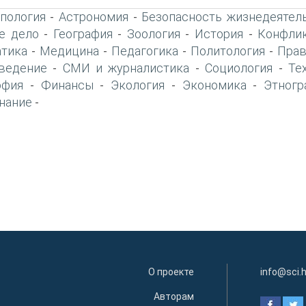
пология
Астрономия
Безопасность жизнедеятел
-
-
е дело
География
Зоология
История
Конфлик
-
-
-
-
тика
Медицина
Педагогика
Политология
Прав
-
-
-
-
ведение
СМИ и журналистика
Социология
Те
-
-
-
офия
Финансы
Экология
Экономика
Этногр
-
-
-
-
нание
-
О проекте
info@sci.
Авторам