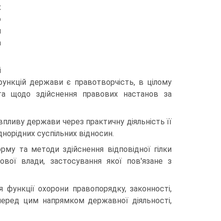
х
о
и
а
і
ункцій держави є правотворчість, в цілому
та щодо здійснення правових настанов за
впливу держави через практичну діяльність її
днорідних суспільних відносин.
рму та методи здійснення відповідної гілки
ової влади, застосування якої пов'язане з
 функції охорони правопорядку, законності,
перед цим напрямком державної діяльності,