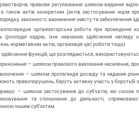
правотворча, правове регулювання шляхом видання від
, а також актів конкретних (актів застосування норм пра
порядку, законності, визначення змісту та забезпечення зд
безпосередня організаторська робота при проведенні к
ь (розподіл кадрів, їхнє навчання, здійснення нагляд
ень нормативних актів, організація цієї роботи тощо).
 здійснення функцій, що розглядаються, використовуються
переконання — шляхом правового виховання населення, про
заохочення — шляхом пропаганди досвіду та надання різних
кають правопорушень, беруть активну участь у боротьбі з
примус — шляхом застосування до суб'єктів, які скоїли 
иховування та спонукання до діяльності, спрямовано
інкою іншим суб'єктам.