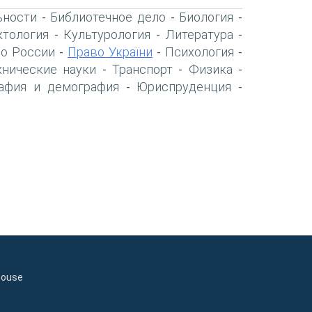
ьности
Библиотечное дело
Биология
-
-
-
тология
Культурология
Литература
-
-
-
о России
Право України
Психология
-
-
-
хнические науки
Транспорт
Физика
-
-
-
афия и демография
Юриспруденция
-
-
house