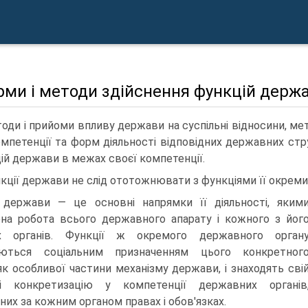
рми і методи здійснення функцій держ
оди і прийоми впливу держави на суспільні відносини, м
омпетенції та форм діяльності відповідних державних стр
ій держави в межах своєї компетенції.
кції держави не слід ототожнювати з функціями її окремих
 держави — це основні напрямки її діяльності, яким
на робота всього державного апарату і кожного з йог
х органів. Функції ж окремого державного орган
аються соціальним призначенням цього конкретног
 як особливої частини механізму держави, і знаходять сві
і конкретизацію у компетенції державних органів
них за кожним органом правах і обов'язках.