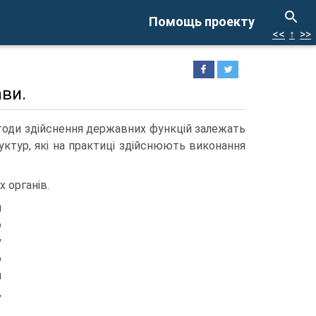
Помощь проекту
<<
↑
>>
ави.
етоди здійснення державних функцій залежать
уктур, які на практиці здійснюють виконання
 органів.
и
о
у
о
й
,