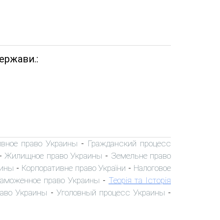
ержави.:
вное право Украины
Гражданский процесс
-
Жилищное право Украины
Земельне право
-
-
аины
Корпоративне право України
Налоговое
-
-
аможенное право Украины
Теорія та Історія
-
раво Украины
Уголовный процесс Украины
-
-