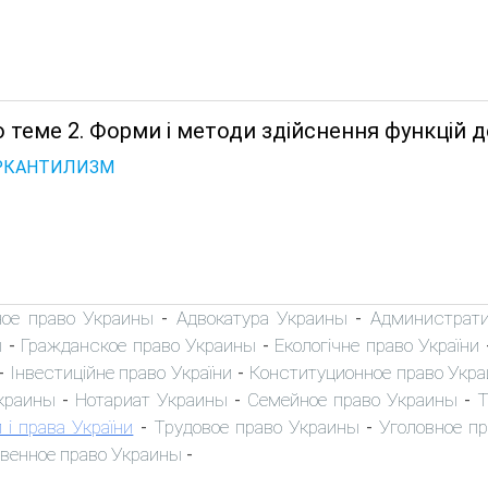
 теме 2. Форми і методи здійснення функцій д
ЕРКАНТИЛИЗМ
ное право Украины
Адвокатура Украины
Администрати
-
-
ы
Гражданское право Украины
Екологічне право України
-
-
Інвестиційне право України
Конституционное право Укр
-
-
краины
Нотариат Украины
Семейное право Украины
Т
-
-
-
 і права України
Трудовое право Украины
Уголовное п
-
-
венное право Украины
-