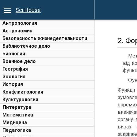
Sci.House
Антропология
Астрономия
Безопасность жизнедеятельности
2. Фо
Библиотечное дело
Биология
Мет
Военное дело
від к
География
функц
Зоология
Фун
История
Функції
Конфликтология
зумовле
Культурология
окреми
Литература
визнач
Математика
органу,
Медицина
вираз 
Педагогика
закріпле