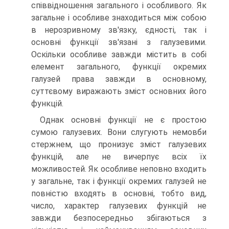
співвідношення загального і особливого. Як
загальне і особливе знаходиться між собою
в нерозривному зв'язку, єдності, так і
основні функції зв'язані з галузевими.
Оскільки особливе завжди містить в собі
елемент загального, функції окремих
галузей права завжди в основному,
суттєвому виражають зміст основних його
функцій.
Однак основні функції не є простою
сумою галузевих. Вони слугують немовби
стержнем, що пронизує зміст галузевих
функцій, але не вичерпує всіх їх
можливостей. Як особливе неповно входить
у загальне, так і функції окремих галузей не
повністю входять в основні, тобто вид,
число, характер галузевих функцій не
завжди безпосередньо збігаються з