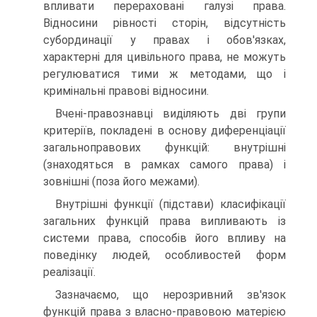
впливати перераховані галузі права.
Відносини рівності сторін, відсутність
субординації у правах і обов'язках,
характерні для цивільного права, не можуть
регулюватися тими ж методами, що і
кримінальні правові відносини.
Вчені-правознавці виділяють дві групи
критеріїв, покладені в основу диференціації
загальноправових функцій: внутрішні
(знаходяться в рамках самого права) і
зовнішні (поза його межами).
Внутрішні функції (підстави) класифікації
загальних функцій права випливають із
системи права, способів його впливу на
поведінку людей, особливостей форм
реалізації.
Зазначаємо, що нерозривний зв'язок
функцій права з власно-правовою матерією