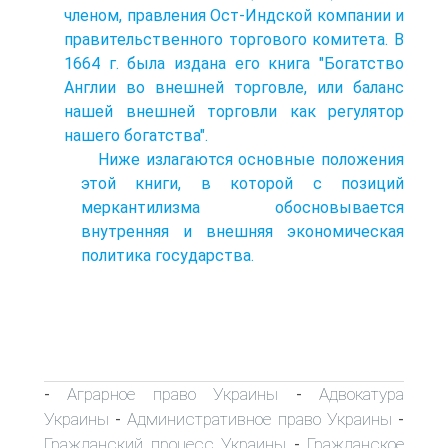
членом, правления Ост-Индской компании и
правительственного торгового комитета. В
1664 г. была издана его книга "Богатство
Англии во внешней торговле, или баланс
нашей внешней торговли как регулятор
нашего богатства".
Ниже излагаются основные положения
этой книги, в которой с позиций
меркантилизма обосновывается
внутренняя и внешняя экономическая
политика государства.
Аграрное право Украины
Адвокатура
-
-
Украины
Административное право Украины
-
-
Гражданский процесс Украины
Гражданское
-