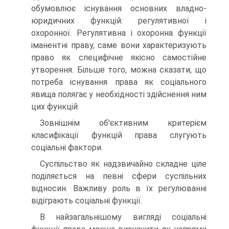
обумовлює існування основних владно-
юридичних функцій: регулятивної і
охоронної. Регулятивна і охоронна функції
іманентні праву, саме вони характеризують
право як специфічне якісно самостійне
утворення. Більше того, можна сказати, що
потреба існування права як соціального
явища полягає у необхідності здійснення ним
цих функцій.
Зовнішнім об'єктивним критерієм
класифікації функцій права слугують
соціальні фактори.
Суспільство як надзвичайно складне ціле
поділяється на певні сфери суспільних
відносин. Важливу роль в їх регулюванні
відіграють соціальні функції.
В найзагальнішому вигляді соціальні