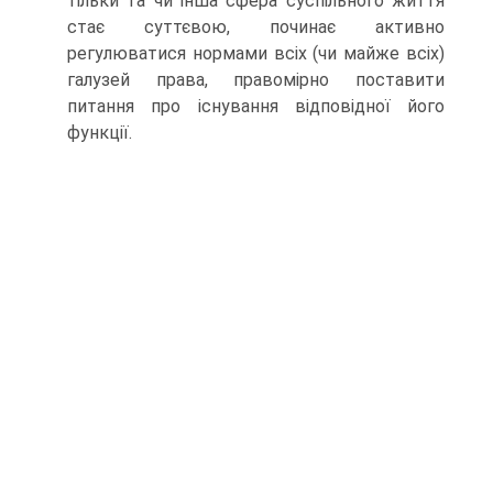
тільки та чи інша сфера суспільного життя
стає суттєвою, починає активно
регулюватися нормами всіх (чи майже всіх)
галузей права, правомірно поставити
питання про існування відповідної його
функції.