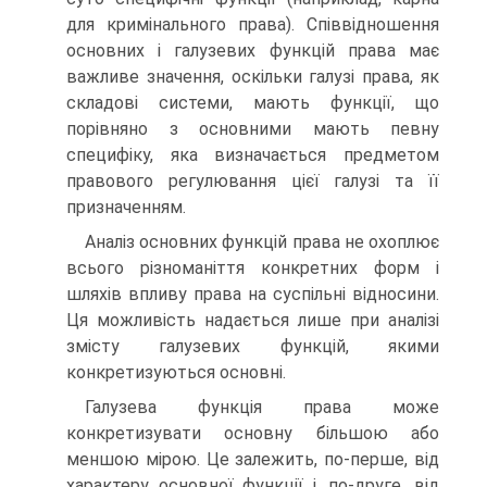
для кримінального права). Співвідношення
основних і галузевих функцій права має
важливе значення, оскільки галузі права, як
складові системи, мають функції, що
порівняно з основними мають певну
специфіку, яка визначається предметом
правового регулювання цієї галузі та її
призначенням.
Аналіз основних функцій права не охоплює
всього різноманіття конкретних форм і
шляхів впливу права на суспільні відносини.
Ця можливість надається лише при аналізі
змісту галузевих функцій, якими
конкретизуються основні.
Галузева функція права може
конкретизувати основну більшою або
меншою мірою. Це залежить, по-перше, від
характеру основної функції і, по-друге, від