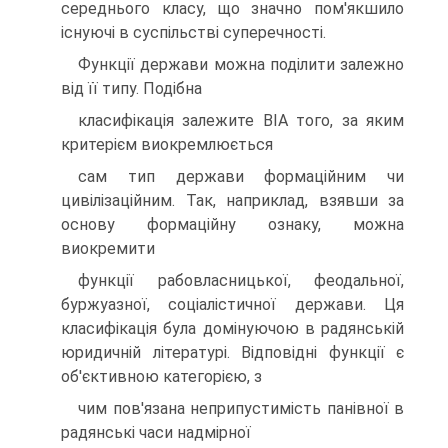
середнього класу, що значно пом'якшило
існуючі в суспільстві суперечності.
Функції держави можна поділити залежно
від її типу. Подібна
класифікація залежите ВІА того, за яким
критерієм виокремлюється
сам тип держави формаційним чи
цивілізаційним. Так, наприклад, взявши за
основу формаційну ознаку, можна
виокремити
функції рабовласницької, феодальної,
буржуазної, соціалістичної держави. Ця
класифікація була домінуючою в радянській
юридичній літературі. Відповідні функції є
об'єктивною категорією, з
чим пов'язана неприпустимість панівної в
радянські часи надмірної