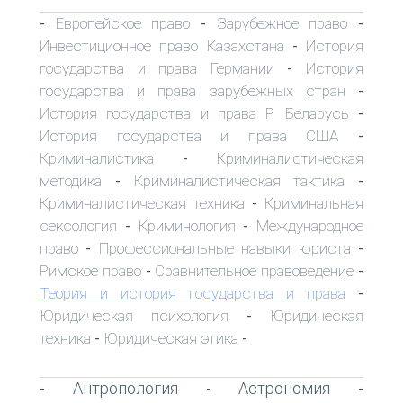
Европейское право
Зарубежное право
-
-
-
Инвестиционное право Казахстана
История
-
государства и права Германии
История
-
государства и права зарубежных стран
-
История государства и права Р. Беларусь
-
История государства и права США
-
Криминалистика
Криминалистическая
-
методика
Криминалистическая тактика
-
-
Криминалистическая техника
Криминальная
-
сексология
Криминология
Международное
-
-
право
Профессиональные навыки юриста
-
-
Римское право
Сравнительное правоведение
-
-
Теория и история государства и права
-
Юридическая психология
Юридическая
-
техника
Юридическая этика
-
-
Антропология
Астрономия
-
-
-