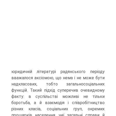
юридичній літературі радянського періоду
вважалося аксіомою, що нема і не може бути
надкласових, тобто загальносоціальних
функцій. Такий підхід суперечив очевидному
факту: в суспільстві можливі не тільки
боротьба, а й взаємодія і співробітництво
різних класів, соціальних груп, окремих
прошарків населення, чиї загальні справи й