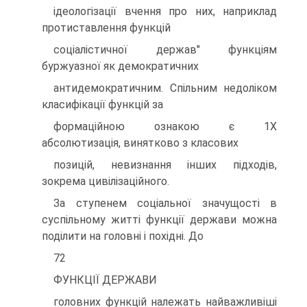
ідеологізації вчення про них, наприклад
протиставлення функцій
соціалістичної держав" функціям
буржуазної як демократичних
антидемократичним. Спільним недоліком
класифікації функцій за
формаційною ознакою є 1Х
абсолютизація, винятково з класових
позицій, невизнання інших підходів,
зокрема цивілізаційного.
За ступенем соціальної значущості в
суспільному житті функції держави можна
поділити на головні і похідні. До
72
ФУНКЦІЇ ДЕРЖАВИ
головних функцій належать найважливіші