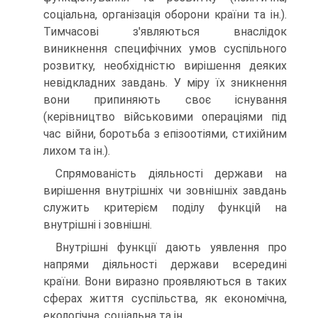
соціальна, організація оборони країни та ін.).
Тимчасові з'являються внаслідок
виникнення специфічних умов суспільного
розвитку, необхідністю вирішення деяких
невідкладних завдань. У міру їх зникнення
вони припиняють своє існування
(керівництво військовими операціями під
час війни, боротьба з епізоотіями, стихійним
лихом та ін.).
Спрямованість діяльності держави на
вирішення внутрішніх чи зовнішніх завдань
служить критерієм поділу функцій на
внутрішні і зовнішні.
Внутрішні функції дають уявлення про
напрями діяльності держави всередині
країни. Вони виразно проявляються в таких
сферах життя суспільства, як економічна,
екологічна, соціальна та ін.