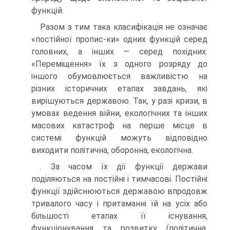
функцій.
Разом з тим така класифікація не означає
«постійної пропис-ки» одних функцій серед
головних, а інших — серед похідних.
«Переміщення» їх з одного розряду до
іншого обумовлюється важливістю на
різних історичних етапах завдань, які
вирішуються державою. Так, у разі кризи, в
умовах ведення війни, екологічних та інших
масових катастроф на перше місце в
системі функцій можуть відповідно
виходити політична, оборонна, екологічна.
. За часом їх дії функції держави
поділяються на постійні і тимчасові. Постійні
функції здійснюються державою впродовж
тривалого часу і притаманні їй на усіх або
більшості етапах її існування,
функціонування та розвитку (політична,