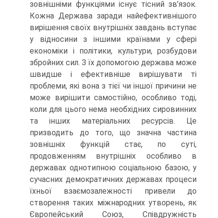
зовнішніми функціями існує тісний зв’язок.
Кожна Держава заради найефективнішого
вирішення своїх внутрішніх завдань вступає
у відносини з іншими країнами у сфері
економіки і політики, культури, розбудови
збройних сил. З їх допомогою держава може
швидше і ефективніше вирішувати ті
проблеми, які вона з тієї чи іншої причини не
може вирішити самостійно, особливо тоді,
коли для цього нема необхідних сировинних
та інших матеріальних ресурсів. Це
призводить до того, що значна частина
зовнішніх функцій стає, по суті,
продовженням внутрішніх особливо в
державах однотипною соціальною базою, у
сучасних демократичних державах процеси
їхньої взаємозалежності привели до
створення таких міжнародних утворень, як
Європейський Союз, Співдружність