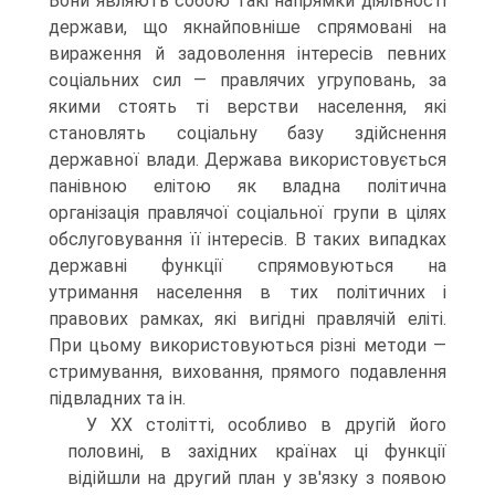
Вони являють собою такі напрямки діяльності
держави, що якнайповніше спрямовані на
вираження й задоволення інтересів певних
соціальних сил — правлячих угруповань, за
якими стоять ті верстви населення, які
становлять соціальну базу здійснення
державної влади. Держава використовується
панівною елітою як владна політична
організація правлячої соціальної групи в цілях
обслуговування її інтересів. В таких випадках
державні функції спрямовуються на
утримання населення в тих політичних і
правових рамках, які вигідні правлячій еліті.
При цьому використовуються різні методи —
стримування, виховання, прямого подавлення
підвладних та ін.
У XX столітті, особливо в другій його
половині, в західних країнах ці функції
відійшли на другий план у зв'язку з появою