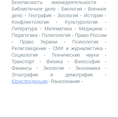
Безопасность жизнедеятельности
-
Библиотечное дело
Биология
Военное
-
-
дело
География
Зоология
История
-
-
-
-
Конфликтология
Культурология
-
-
Литература
Математика
Медицина
-
-
-
Педагогика
Политология
Право России
-
-
Право України
Психология
-
-
-
Религоведение
СМИ и журналистика
-
-
Социология
Технические науки
-
-
Транспорт
Физика
Философия
-
-
-
Финансы
Экология
Экономика
-
-
-
Этнография и демография
-
Юриспруденция
Языкознание
-
-