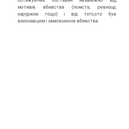
обтяжуючих обставин незалежно вiд
мотивiв вбивства (помста, ревнощi,
каруризм тощо) i вiд того,хто був
виконавцем i замовником вбивства.