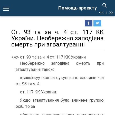
Помощь проекту
<<
↑
>>
Ст. 93 та за ч. 4 ст. 117 КК
України. Необережно заподiяна
смерть при згвалтуваннi
<ж> ст. 93 та за ч. 4 ст. 117 КК України.
Необережно заподiяна смерть при
згвалтуваннi також
квалiфiкууться за сукупнiстю злочинiв -за
ст. 98 та ч. 4
ст. 117 КК України.
Якщо згвалтування було вчинене групою
осiб, то за
вбивство, поуднане з ним, вiдповiдають