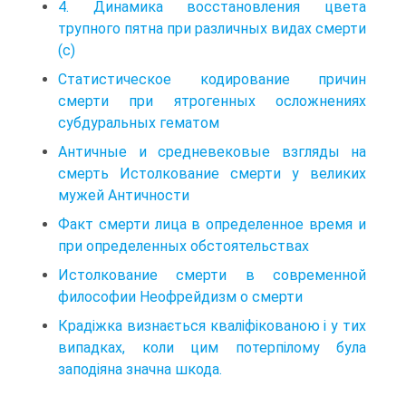
4. Динамика восстановления цвета
трупного пятна при различных видах смерти
(с)
Статистическое кодирование причин
смерти при ятрогенных осложнениях
субдуральных гематом
Античные и средневековые взгляды на
смерть Истолкование смерти у великих
мужей Античности
Факт смерти лица в определенное время и
при определенных обстоятельствах
Истолкование смерти в современной
философии Неофрейдизм о смерти
Крадiжка визнається квалiфiкованою i у тих
випадках, коли цим потерпiлому була
заподiяна значна шкода.