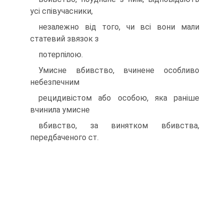
усi спiвучасники,
незалежно вiд того, чи всi вони мали
статевий звязок з
потерпiлою.
Умисне вбивство, вчинене особливо
небезпечним
рецидивiстом або особою, яка ранiше
вчинила умисне
вбивство, за винятком вбивства,
передбаченого ст.