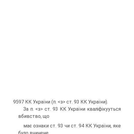
9597 КК України (п. <з> ст. 93 КК України).
За п. <з> ст. 93 КК України квалiфiкууться
вбивство, що
має ознаки ст. 93 чи ст. 94 КК України, яке
було вчинене