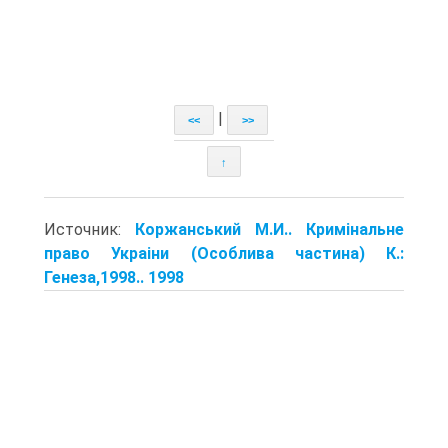
|
<<
>>
↑
Источник:
Коржанський М.И.. Кримiнальне
право Украiни (Особлива частина) К.:
Генеза,1998.. 1998