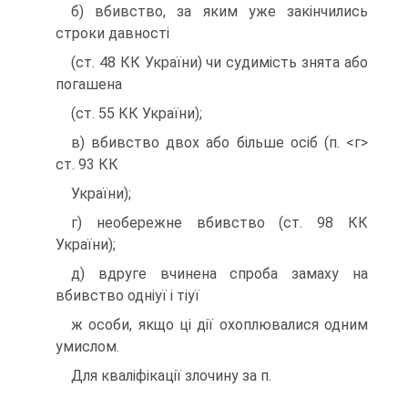
б) вбивство, за яким уже закiнчились
строки давностi
(ст. 48 КК України) чи судимiсть знята або
погашена
(ст. 55 КК України);
в) вбивство двох або бiльше осiб (п. <г>
ст. 93 КК
України);
г) необережне вбивство (ст. 98 КК
України);
д) вдруге вчинена спроба замаху на
вбивство однiуї i тiуї
ж особи, якщо цi дiї охоплювалися одним
умислом.
Для квалiфiкацiї злочину за п.