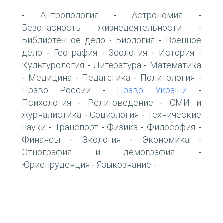
Антропология
Астрономия
-
-
-
Безопасность жизнедеятельности
-
Библиотечное дело
Биология
Военное
-
-
дело
География
Зоология
История
-
-
-
-
Культурология
Литература
Математика
-
-
Медицина
Педагогика
Политология
-
-
-
-
Право России
Право України
-
-
Психология
Религоведение
СМИ и
-
-
журналистика
Социология
Технические
-
-
науки
Транспорт
Физика
Философия
-
-
-
-
Финансы
Экология
Экономика
-
-
-
Этнография и демография
-
Юриспруденция
Языкознание
-
-