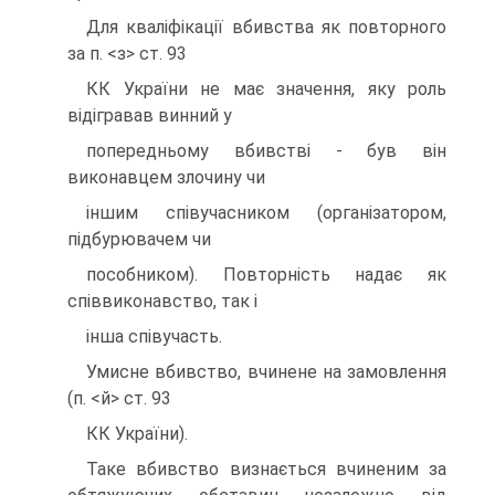
Для квалiфiкацiї вбивства як повторного
за п. <з> ст. 93
КК України не має значення, яку роль
вiдiгравав винний у
попередньому вбивствi - був вiн
виконавцем злочину чи
iншим спiвучасником (органiзатором,
пiдбурювачем чи
пособником). Повторнiсть надає як
спiввиконавство, так i
iнша спiвучасть.
Умисне вбивство, вчинене на замовлення
(п. <й> ст. 93
КК України).
Таке вбивство визнається вчиненим за