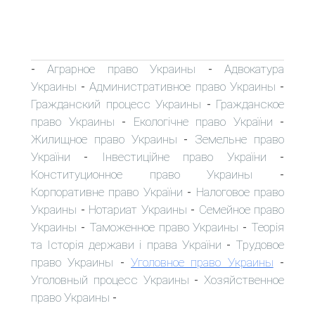
Аграрное право Украины
Адвокатура
-
-
Украины
Административное право Украины
-
-
Гражданский процесс Украины
Гражданское
-
право Украины
Екологічне право України
-
-
Жилищное право Украины
Земельне право
-
України
Інвестиційне право України
-
-
Конституционное право Украины
-
Корпоративне право України
Налоговое право
-
Украины
Нотариат Украины
Семейное право
-
-
Украины
Таможенное право Украины
Теорія
-
-
та Історія держави і права України
Трудовое
-
право Украины
Уголовное право Украины
-
-
Уголовный процесс Украины
Хозяйственное
-
право Украины
-