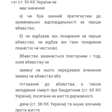
<з> ст. 93 КК України не
має значення:
а) чи був винний притягнутим до
кримiнальної вiдповiдальностi за перше
вбивство;
б) чи вiдбував вiн покарання за перше
вбивство, чи вiдбув вiн таке покарання
повнiстю чи частково.
Вбивство вважається повторним i тодi,
коли вбивству чи
замаху на нього передувало вчинення
замаху на вбивство або
готування до вбивства, а також
заподiяння смертi при бандитизмi (ст. 69 КК
України), посяганнi на життя державного
дiяча (ст. 58 КК України) та iнших злочинiв
проти життя.