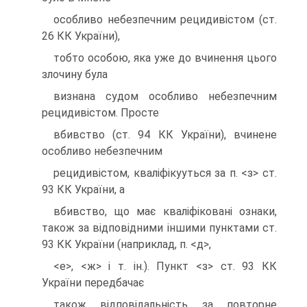
особливо небезпечним рецидивiстом (ст.
26 КК України),
тобто особою, яка уже до вчинення цього
злочину була
визнана судом особливо небезпечним
рецидивiстом. Просте
вбивство (ст. 94 КК України), вчинене
особливо небезпечним
рецидивiстом, квалiфiкууться за п. <з> ст.
93 КК України, а
вбивство, що має квалiфiкованi ознаки,
також за вiдповiдними iншими пунктами ст.
93 КК України (наприклад, п. <д>,
<е>, <ж> i т. iн.). Пункт <з> ст. 93 КК
України передбачає
також вiдповiдальнiсть за повторне