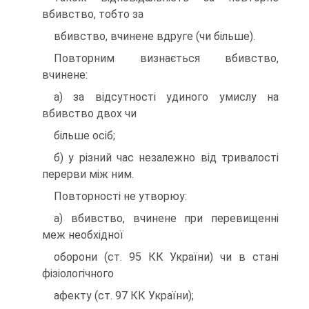
вбивство, тобто за
вбивство, вчинене вдруге (чи бiльше).
Повторним визнається вбивство,
вчинене:
а) за вiдсутностi удиного умислу на
вбивство двох чи
бiльше осiб;
б) у рiзний час незалежно вiд тривалостi
перерви мiж ним.
Повторностi не утворюу:
а) вбивство, вчинене при перевищеннi
меж необхiдної
оборони (ст. 95 КК України) чи в станi
фiзiологiчного
афекту (ст. 97 КК України);