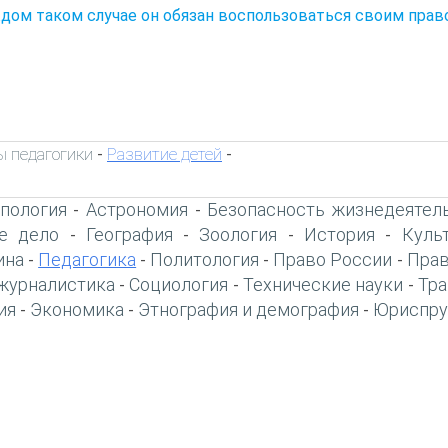
дом таком случае он обязан воспользоваться своим прав
 педагогики
Развитие детей
-
-
пология
Астрономия
Безопасность жизнедеятел
-
-
е дело
География
Зоология
История
Куль
-
-
-
-
ина
Педагогика
Политология
Право России
Прав
-
-
-
-
журналистика
Социология
Технические науки
Тра
-
-
-
ия
Экономика
Этнография и демография
Юриспру
-
-
-