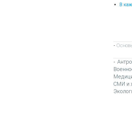
В каж
Основы
-
Антро
-
Военно
Медиц
СМИ и 
Эколог