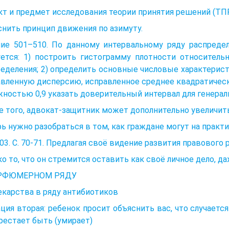
т и предмет исследования теории принятия решений (ТП
нить принцип движения по азимуту.
ние 501–510. По данному интервальному ряду распредел
уется: 1) построить гистограмму плотности относитель
еделения; 2) определить основные числовые характерист
вленную дисперсию, исправленное среднее квадратическ
ностью 0,9 указать доверительный интервал для генерал
 того, адвокат-защитник может дополнительно увеличит
ь нужно разобраться в том, как граждане могут на практ
003. С. 70-71. Предлагая своё видение развития правового
о то, что он стремится оставить как своё личное дело, д
РФЮМЕРНОМ РЯДУ
карства в ряду антибиотиков
ция вторая: ребенок просит объяснить вас, что случаетс
рестает быть (умирает)