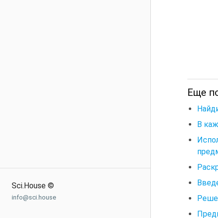
Еще п
Найди
В каж
Испо
предм
Раск
Введе
Sci.House ©
Реше
info@sci.house
Пред