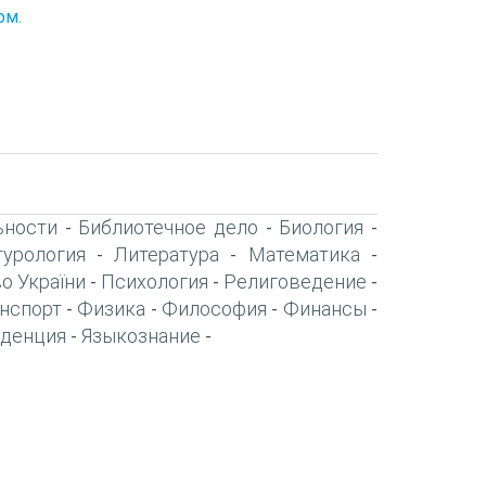
ом.
ьности
Библиотечное дело
Биология
-
-
-
турология
Литература
Математика
-
-
-
о України
Психология
Религоведение
-
-
-
нспорт
Физика
Философия
Финансы
-
-
-
-
денция
Языкознание
-
-