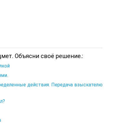
мет. Объясни своё решение.:
лкой
ями.
еделенные действия. Передача взыскателю
л?
в