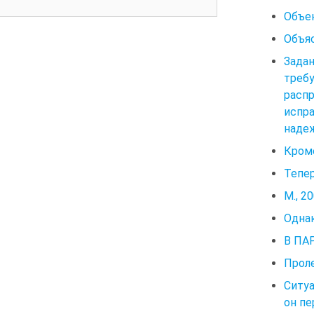
Объек
Объяс
Зада
треб
распр
испра
надеж
Кроме
Тепер
М., 2
Однак
В ПА
Проле
Ситуа
он пе