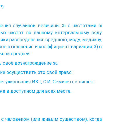
Р)
ения случайной величины Хi с частотами ni
ных частот по данному интервальному ряду
ики распределения: среднюю, моду, медиану,
ое отклонение и коэффициент вариации; 3) с
ьной средней.
ь своё вознаграждение за
ике осуществить это своё право.
 регулирования ИКТ, С.И. Семилетов пишет:
аже в доступном для всех месте,
я с человеком (или живым существом), когда