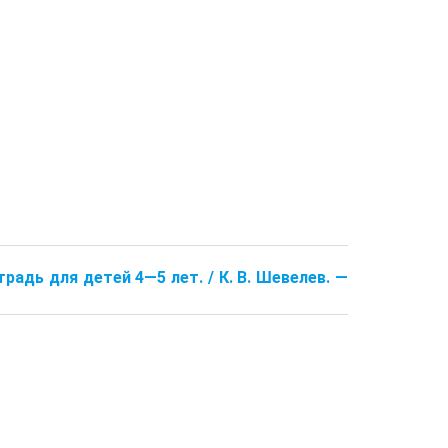
радь для де­тей 4—5 лет. / К. В. Шевелев. —