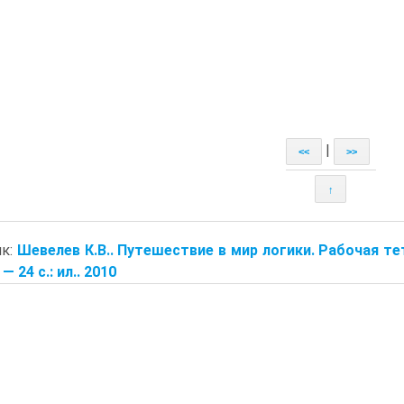
|
<<
>>
↑
ик:
Шевелев К.В.. Путешествие в мир логики. Рабочая тет
 — 24 с.: ил.. 2010