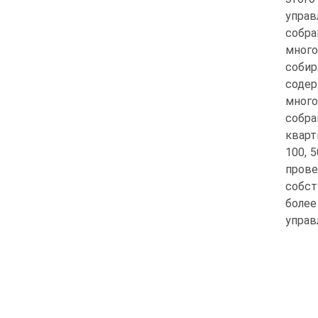
упра
собр
много
соби
содер
много
собра
кварт
100, 
пров
собст
более
управ