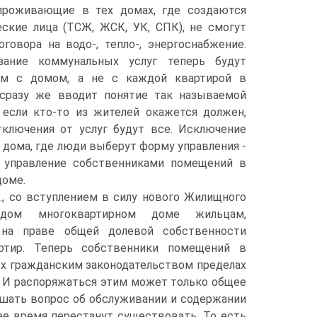
проживающие в тех домах, где создаются
ские лица (ТСЖ, ЖСК, УК, СПК), не смогут
говора на водо-, тепло-, энергоснабжение.
зание коммунальных услуг теперь будут
ом с домом, а не с каждой квартирой в
 сразу же вводит понятие так называемой
: если кто-то из жителей окажется должен,
тключения от услуг будут все. Исключение
е дома, где люди выберут форму управления -
 управление собственниками помещений в
доме.
г., со вступлением в силу нового Жилищного
дом многоквартирном доме жильцам,
 на праве общей долевой собственности
тир. Теперь собственники помещений в
ых гражданским законодательством пределах
 И распоряжаться этим может только общее
ешать вопрос об обслуживании и содержании
ее время перестанут существовать. То есть