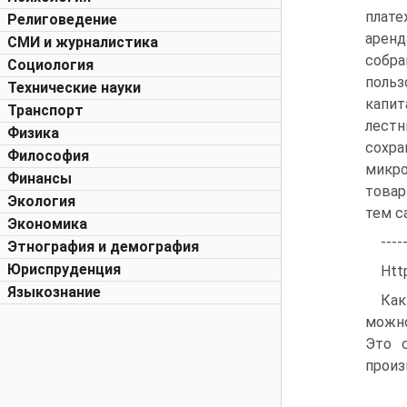
плат
Религоведение
аренд
СМИ и журналистика
собра
Социология
польз
Технические науки
капит
Транспорт
лестн
Физика
сохр
Философия
микро
Финансы
товар
Экология
тем с
Экономика
----
Этнография и демография
Юриспруденция
Htt
Языкознание
Как
можно
Это 
произ