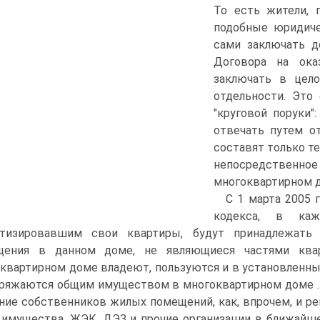
То есть жители, 
подобные юридиче
сами заключать до
Договора на ока
заключать в цел
отдельности. Это
"круговой поруки"
отвечать путем о
составят только т
непосредственное
многоквартирном 
С 1 марта 2005 
кодекса, в каж
атизировавшим свои квартиры, будут принадлежать
щения в данном доме, не являющиеся частями квар
квартирном доме владеют, пользуются и в установленн
ряжаются общим имуществом в многоквартирном доме .
ние собственников жилых помещений, как, впрочем, и р
 имущества. ЖЭК, ДЭЗ и прочие организации в ближайш