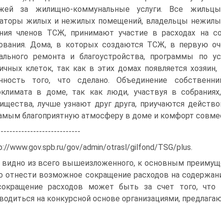
ежей за жилищно-коммунальные услуги. Все жильцы 
аторы жилых и нежилых помещений, владельцы нежил
ния членов ТСЖ, принимают участие в расходах на 
ования. Дома, в которых создаются ТСЖ, в первую 
ального ремонта и благоустройства, программы по у
ичных клеток, так как в этих домах появляется хозяин
анность того, что сделано. Объединение собствен
климата в доме, так как люди, участвуя в собрания
ищества, лучше узнают друг друга, приучаются действо
амым благоприятную атмосферу в доме и комфорт совмес
----------------------------
p://www.gov.spb.ru/gov/admin/otrasl/gilfond/TSG/plus.
 видно из всего вышеизложенного, к основным преиму
 отнести возможное сокращение расходов на содержани
сокращение расходов может быть за счет того, что 
водиться на конкурсной основе организациями, предлага