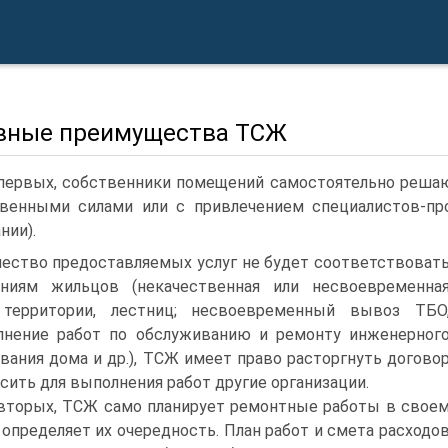
вные преимущества ТСЖ
первых, собственники помещений самостоятельно решаю
венными силами или с привлечением специалистов-пр
нии).
чество предоставляемых услуг не будет соответствоват
аниям жильцов (некачественная или несвоевременна
 территории, лестниц; несвоевременный вывоз ТБО
лнение работ по обслуживанию и ремонту инженерног
вания дома и др.), ТСЖ имеет право расторгнуть догово
асить для выполнения работ другие организации.
вторых, ТСЖ само планирует ремонтные работы в свое
 определяет их очередность. План работ и смета расходо