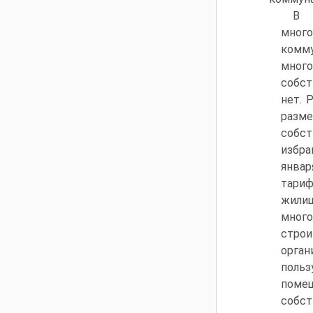
В 
много
комму
мног
собст
нет. 
разме
собст
избра
январ
тариф
жили
мног
стро
орган
поль
помещ
собст