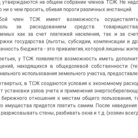
д утверждаются на общем собрании членов ТСЖ. Не над
о ни о чем просить, обивая пороги различных инстанций.
бой член ТСЖ имеет возможность осуществлят
роль за расходованием средств товарищества
аемых как за счет платежей населения, так и за сче
ржки государства (льготы, субсидии, компенсации и др
ачность бюджета - это привилегия, которой лишены жите
ретьих, у ТСЖ появляется возможность иметь дополни
ений, находящихся в общедолевой собственности (техн
нального использования земельного участка, предоставле
етвертых, в ТСЖ создаются условия к экономному расход
ет установки узлов учета и применения энергосберегающ
 бережного отношения к местам общего пользования, т
о имущества придется платить самим. После наведения
 разрисовывать стены, разбивать окна и т.д. (хозяин всегд