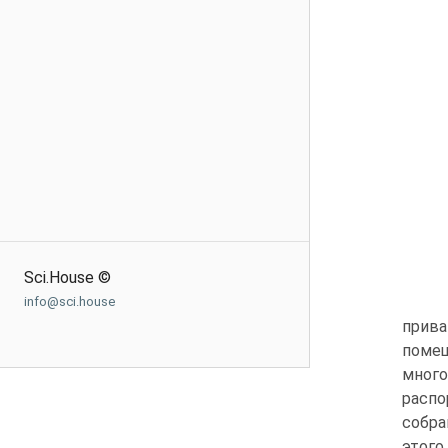
Sci.House ©
info@sci.house
прив
поме
много
распо
собра
этого