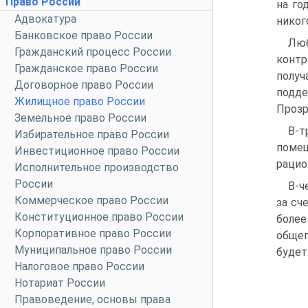
Право России
на го
Адвокатура
никог
Банковское право России
Лю
Гражданский процесс России
конт
Гражданское право России
получ
Договорное право России
подде
Жилищное право России
Прозр
Земельное право России
В-т
Избирательное право России
помещ
Инвестиционное право России
рацио
Исполнительное производство
России
В-ч
Коммерческое право России
за сч
Конституционное право России
более
Корпоративное право России
общег
Муниципальное право России
будет
Налоговое право России
Нотариат России
Правоведение, основы права