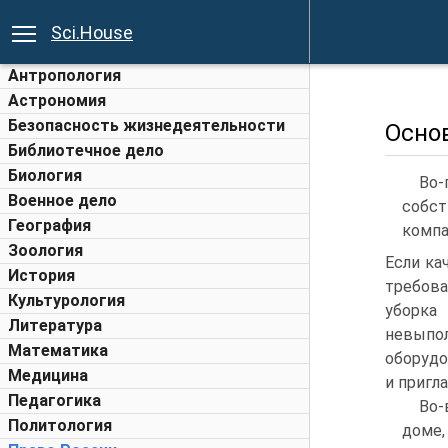
Sci.House
Антропология
Астрономия
Безопасность жизнедеятельности
Осно
Библиотечное дело
Биология
Во-
Военное дело
собст
География
компа
Зоология
Если ка
История
требов
Культурология
уборка
Литература
невыпо
Математика
оборудо
Медицина
и пригл
Педагогика
Во-
Политология
доме,