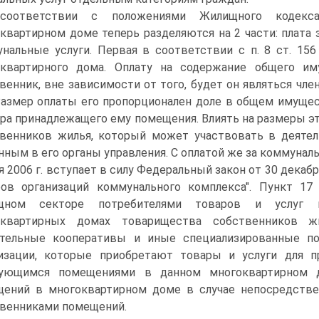
соответствии с положениями Жилищного кодекс
квартирном доме теперь разделяются на 2 части: плата 
нальные услуги. Первая в соответствии с п. 8 ст. 15
оквартирного дома. Оплату на содержание общего и
венник, вне зависимости от того, будет он являться чл
Размер оплаты его пропорционален доле в общем имущес
ра принадлежащего ему помещения. Влиять на размеры э
венников жилья, который может участвовать в деятел
нным в его органы управления. С оплатой же за коммуналь
я 2006 г. вступает в силу Федеральный закон от 30 декабр
ов организаций коммунального комплекса". Пункт 17 
щном секторе потребителями товаров и услуг к
оквартирных домах товарищества собственников ж
ительные кооперативы и иные специализированные по
изации, которые приобретают товары и услуги для п
зующимся помещениями в данном многоквартирном д
ений в многоквартирном доме в случае непосредств
венниками помещений.