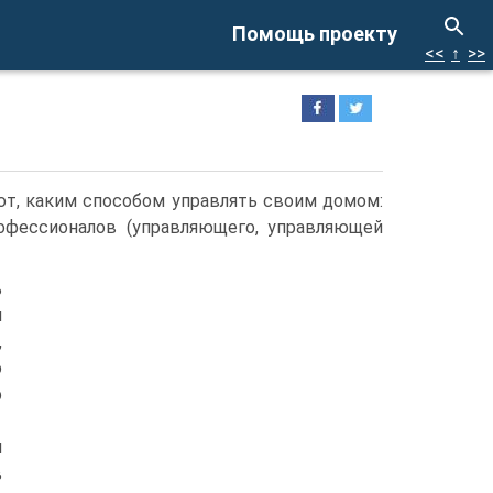
Помощь проекту
<<
↑
>>
т, каким способом управлять своим домом:
офессионалов (управляющего, управляющей
ь
я
,
о
р
м
в