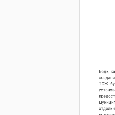
Ведь, к
создани
ТСЖ буд
устано
предос
муницип
отдель
коммуна