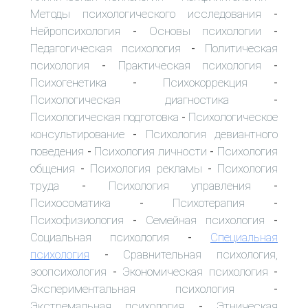
Методы психологического исследования
-
Нейропсихология
Основы психологии
-
-
Педагогическая психология
Политическая
-
психология
Практическая психология
-
-
Психогенетика
Психокоррекция
-
-
Психологическая диагностика
-
Психологическая подготовка
Психологическое
-
консультирование
Психология девиантного
-
поведения
Психология личности
Психология
-
-
общения
Психология рекламы
Психология
-
-
труда
Психология управления
-
-
Психосоматика
Психотерапия
-
-
Психофизиология
Семейная психология
-
-
Социальная психология
Специальная
-
психология
Сравнительная психология,
-
зоопсихология
Экономическая психология
-
-
Экспериментальная психология
-
Экстремальная психология
Этническая
-