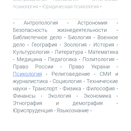
психология
Юридическая психология
-
-
Антропология
Астрономия
-
-
-
Безопасность жизнедеятельности
-
Библиотечное дело
Биология
Военное
-
-
дело
География
Зоология
История
-
-
-
-
Культурология
Литература
Математика
-
-
Медицина
Педагогика
Политология
-
-
-
-
Право России
Право України
-
-
Психология
Религоведение
СМИ и
-
-
журналистика
Социология
Технические
-
-
науки
Транспорт
Физика
Философия
-
-
-
-
Финансы
Экология
Экономика
-
-
-
Этнография и демография
-
Юриспруденция
Языкознание
-
-