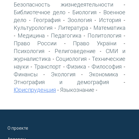
Безопасность жизнедеятельности
-
Библиотечное дело
Биология
Военное
-
-
дело
География
Зоология
История
-
-
-
-
Культурология
Литература
Математика
-
-
Медицина
Педагогика
Политология
-
-
-
-
Право России
Право України
-
-
Психология
Религоведение
СМИ и
-
-
журналистика
Социология
Технические
-
-
науки
Транспорт
Физика
Философия
-
-
-
-
Финансы
Экология
Экономика
-
-
-
Этнография и демография
-
Юриспруденция
Языкознание
-
-
О проекте