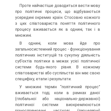
Проте найчастіше доводиться вести мову
про політичні процеси, що відбуваються
усередині окремих країн. Стосовно кожного
з цих співтовариств поняття політичного
процесу вживається як в однині, так і в
множині.
В однині, коли мова йде про
загальносистемний процес - функціонування
політичних інституцій та сукупну діяльність
суб’єктів політики в межах усієї політичної
системи будь-якого рівня. В кожному
співтоваристві або суспільстві він має свою
специфіку, етапи і результати.
У множині термін “політичний процес”
вживається тоді, коли в рамках даної
(глобальної або національно-державної)
політичної системи виокремлюються
різноспрямовані часткові (парцелярні)