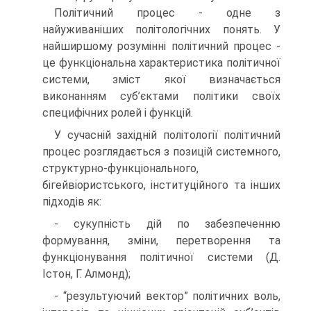
Політичний процес - одне з
найуживаніших політологічних понять. У
найширшому розумінні політичний процес -
це функціональна характеристика політичної
системи, зміст якої визначається
виконанням суб’єктами політики своїх
специфічних ролей і функцій.
У сучасній західній політології політичний
процес розглядається з позицій системного,
структурно-функціонального,
бігейвіористського, інституційного та інших
підходів як:
- сукупність дій по забезпеченню
формування, зміни, перетворення та
функціонування політичної системи (Д.
Істон, Г. Алмонд);
- “результуючий вектор” політичних воль,