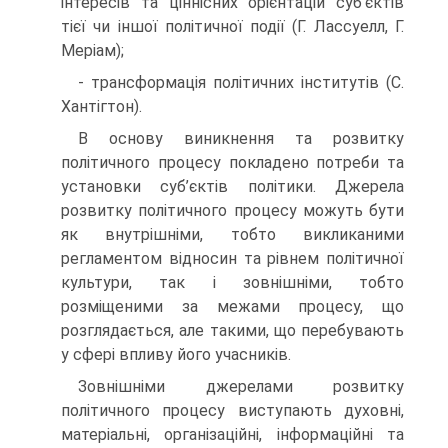
інтересів та ціннісних орієнтацій суб’єктів
тієї чи іншої політичної події (Г. Лассуелл, Г.
Меріам);
- трансформація політичних інститутів (С.
Хантігтон).
В основу виникнення та розвитку
політичного процесу покладено потреби та
установки суб’єктів політики. Джерела
розвитку політичного процесу можуть бути
як внутрішніми, тобто викликаними
регламентом відносин та рівнем політичної
культури, так і зовнішніми, тобто
розміщеними за межами процесу, що
розглядається, але такими, що перебувають
у сфері впливу його учасників.
Зовнішніми джерелами розвитку
політичного процесу виступають духовні,
матеріальні, організаційні, інформаційні та