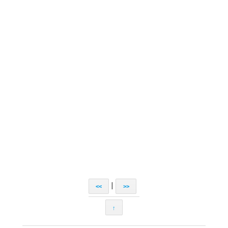
|
<<
>>
↑