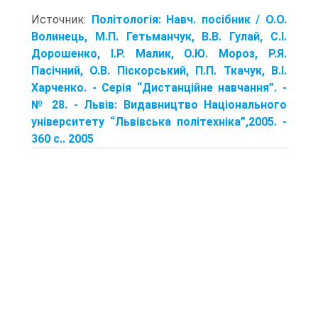
Источник:
Політологія: Навч. посібник / О.О.
Волинець, М.П. Гетьманчук, В.В. Гулай, С.І.
Дорошенко, І.Р. Малик, О.Ю. Мороз, Р.Я.
Пасічний, О.В. Піскорський, П.П. Ткачук, В.І.
Харченко. - Серія “Дистанційне навчання”. -
№ 28. - Львів: Видавництво Національного
університету “Львівська політехніка”,2005. -
360 с.. 2005