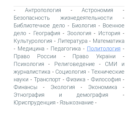
Антропология
Астрономия
-
-
-
Безопасность жизнедеятельности
-
Библиотечное дело
Биология
Военное
-
-
дело
География
Зоология
История
-
-
-
-
Культурология
Литература
Математика
-
-
Медицина
Педагогика
Политология
-
-
-
-
Право России
Право України
-
-
Психология
Религоведение
СМИ и
-
-
журналистика
Социология
Технические
-
-
науки
Транспорт
Физика
Философия
-
-
-
-
Финансы
Экология
Экономика
-
-
-
Этнография и демография
-
Юриспруденция
Языкознание
-
-