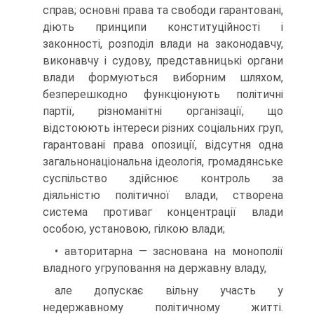
справ; основні права та свободи гарантовані,
діють принципи конституційності і
законності, розподіл влади на законодавчу,
виконавчу і судову, представницькі органи
влади формуються виборним шляхом,
безперешкодно функціонують політичні
партії, різноманітні організації, що
відстоюють інтереси різних соціальних груп,
гарантовані права опозиції, відсутня одна
загальнонаціональна ідеологія, громадянське
суспільство здійснює контроль за
діяльністю політичної влади, створена
система противаг концентрації влади
особою, установою, гілкою влади;
• авторитарна — заснована на монополії
владного угруповання на державну владу,
але допускає вільну участь у
недержавному політичному житті.