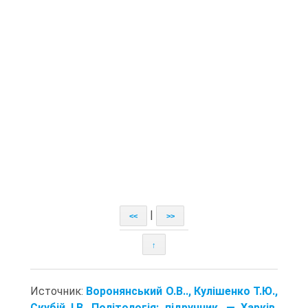
|
<<
>>
↑
Источник:
Воронянський О.В.., Кулішенко Т.Ю.,
Скубій І.В. Політологія: підручник. — Харків,