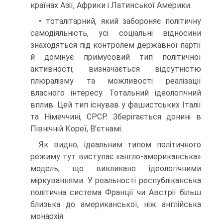
країнах Азії, Африки і Латинської Америки.
• тоталітарний, який забороняє політичну
самодіяльність, усі соціальні відносини
знаходяться під контролем державної партії
й домінує примусовий тип політичної
активності; визначається відсутністю
плюралізму та можливості реалізації
власного інтересу. Тотальний ідеологічний
вплив. Цей тип існував у фашистських Італії
та Німеччині, СРСР. Зберігається донині в
Північній Кореї, В'єтнамі.
Як видно, ідеальним типом політичного
режиму тут виступає «англо-американська»
модель, що викликано ідеологічними
міркуваннями. У реальності республіканська
політична система Франції чи Австрії більш
близька до американської, ніж англійська
монархія