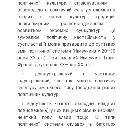
політичної культури, співіснуванням і
взаємодією в політичній культурі елементів
старих і нових культур, традицій,
нерівномірним розповсюдженням і
розвитком окремих субкультур. Це
зумовлює політичну нестабільність у
суспільстві й може призводити до суттєвих
змін політичної системи (Німеччина у 20—30
роки XX ст.). Притаманний Німеччині, Італії,
Франції другої пол. XX—поч. XXI ст.
• доіндустріальний і частково
індустріальний, які теж мають політичну
культуру змішаного типу (поєднання різних
політичних культур
і відсутність чіткого розподілу владних
повноважень), у них вищим є рівень насилля,
нечіткий поділ влади тощо. Ці типи
політичної системи склався в багатьох