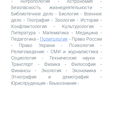
Антропология
Астрономия
-
-
-
Безопасность жизнедеятельности
-
Библиотечное дело
Биология
Военное
-
-
дело
География
Зоология
История
-
-
-
-
Конфликтология
Культурология
-
-
Литература
Математика
Медицина
-
-
-
Педагогика
Политология
Право России
-
-
Право України
Психология
-
-
-
Религоведение
СМИ и журналистика
-
-
Социология
Технические науки
-
-
Транспорт
Физика
Философия
-
-
-
Финансы
Экология
Экономика
-
-
-
Этнография и демография
-
Юриспруденция
Языкознание
-
-