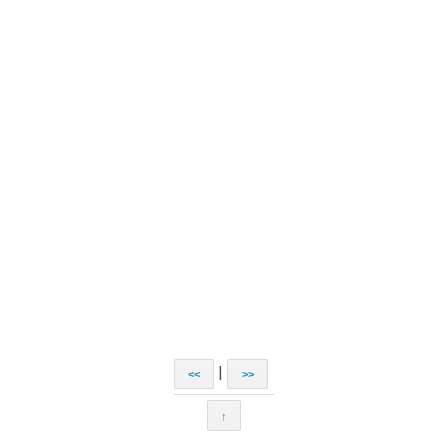
|
<<
>>
↑