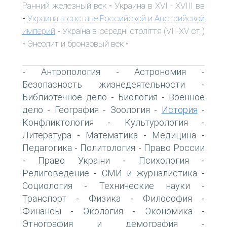
Ранний железный век
Украина в XVI - XVIII вв
-
Украина в составе Российской и Австрийской
-
империй
Україна в середні століття (VII-XV ст.)
-
Энеолит и бронзовый век
-
-
Антропология
Астрономия
-
-
-
Безопасность жизнедеятельности
-
Библиотечное дело
Биология
Военное
-
-
дело
География
Зоология
История
-
-
-
-
Конфликтология
Культурология
-
-
Литература
Математика
Медицина
-
-
-
Педагогика
Политология
Право России
-
-
Право України
Психология
-
-
-
Религоведение
СМИ и журналистика
-
-
Социология
Технические науки
-
-
Транспорт
Физика
Философия
-
-
-
Финансы
Экология
Экономика
-
-
-
Этнография и демография
-