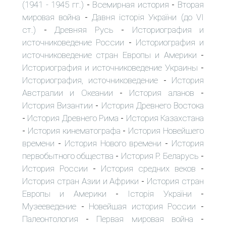
(1941 - 1945 гг.)
Всемирная история
Вторая
-
-
мировая война
Давня історія України (до VI
-
ст.)
Древняя Русь
Историография и
-
-
источниковедение России
Историография и
-
источниковедение стран Европы и Америки
-
Историография и источниковедение Украины
-
Историография, источниковедение
История
-
Австралии и Океании
История аланов
-
-
История Византии
История Древнего Востока
-
История Древнего Рима
История Казахстана
-
-
История кинематографа
История Новейшего
-
-
времени
История Нового времени
История
-
-
первобытного общества
История Р. Беларусь
-
-
История России
История средних веков
-
-
История стран Азии и Африки
История стран
-
Европы и Америки
Історія України
-
-
Музееведение
Новейшая история России
-
-
Палеонтология
Первая мировая война
-
-