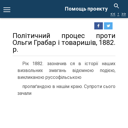
Помощь проекту
<<
↑
>>
Політичний процес проти
Ольги Грабар і товаришів, 1882.
p.
Рік 1882. зазначив ся в історії наших
визвольних змагань відємною подією,
викликаною руссофільською
пропаґандою в нашім краю. Супроти сього
зачали