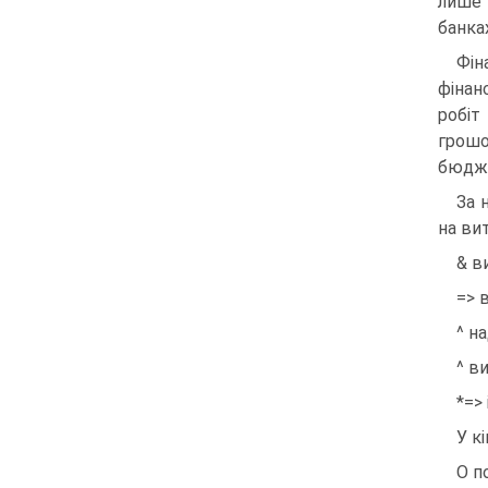
лише 
банка
Фі
фінан
робіт
грош
бюджет
За 
на ви
& в
=> 
^ н
^ в
*=>
У к
О п