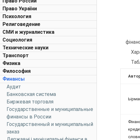
Право России
Право України
Психология
Религоведение
СМИ и журналистика
Социология
фінанс
Технические науки
Хар
Транспорт
Таб
Физика
Философия
Авто
Финансы
Аудит
Банковская система
Ьірма
Биржевая торговля
Государственные и муниципальные
финансы в России
Фінан
Государственный и муниципальный
креди
заказ
словн
Державні і муніципальні фінанси в