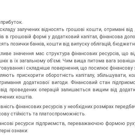
 прибуток.
складу залучених відносять грошові кошти, отримані від 
ів в грошовій формі у додатковий капітал, фінансова доп
сять позички банків, кошти від випуску облігацій, бюджетн
ливе значення мас структура фінансових ресурсів, що в
шніх в їх загальному об’ємі. Чим вища питома вага зовнішн
говування і складніше повернення, що посилює фінансову з
ляють прискорити оборотність капіталу, збільшувати, ко
тримання додаткової вигоди. Фінансовий стан підприєм
 від проведених операцій залишається вищим від додат
ичених коштів.
аявнісгь фінансових ресурсів у необхідних розмірах передб
сову стійкість та платоспроможність.
ансові ресурси підприємств, переважаючою формою руху
терні ознаки: