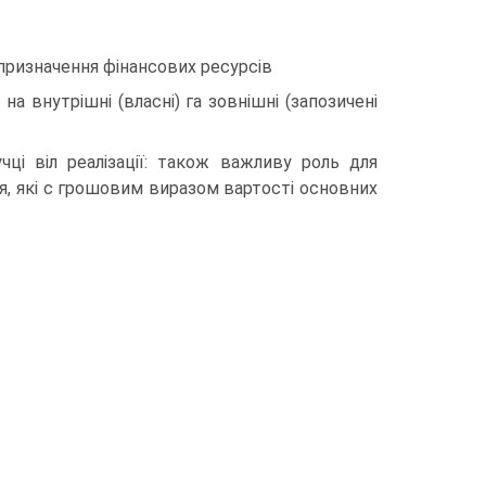
 призначення фінансових ресурсів
а внутрішні (власні) га зовнішні (запозичені
ці віл реалізації: також важливу роль для
я, які с грошовим виразом вартості основних