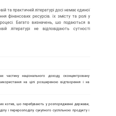
вій та практичній літературі досі немає єдиної
ня фінансових ресурсів. їх змісту та ролі у
роцесі. Багато визначень, шо подаються в
вій літературі не відповідають сутності
х частину національного доходу, сконцентровану
використання на цілі розширеною відтворення і на
ових котив, шо перебувають у розпорядженні держави,
ділу і перерозподілу сукупного суспільною продукту і