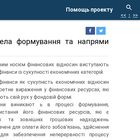
Помощь проекту
<<
↑
>>
ерела формування та напрями
ьним носієм фінансових відносин виступають
інанси із сукупності економічних категорій.
інанси як сукупність економічних відносин
ретне вираження у фінансових ресурсах, які
ть свій рух у фондовій формі.
сини виникают ь в процесі формування,
истання його фінансових ресурсів, які є
их та зовнішніх грошових надходжень
ачені для оплати його зобов'язань, здійснення
для забезпечення неперервності процесу