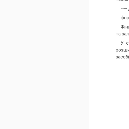
~~ 
фор
Фін
та зал
У с
розши
засоб