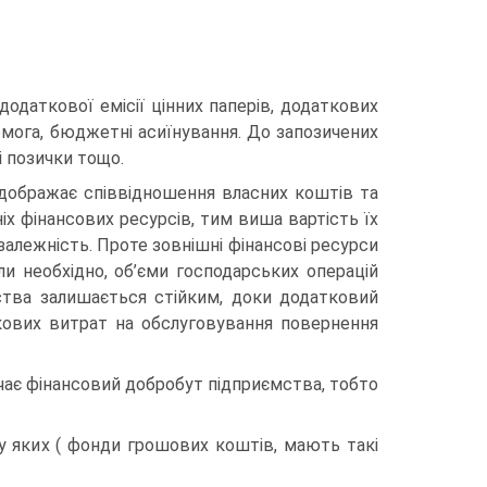
додаткової емісії цінних паперів, додаткових
омога, бюджетні асиїнування. До запозичених
і позички тощо.
ідображає співвідношення власних коштів та
іх фінансових ресурсів, тим виша вартість їх
алежність. Проте зовнішні фінансові ресурси
ли необхідно, об’єми господарських операцій
ства залишається стійким, доки додатковий
кових витрат на обслуговування повернення
ачає фінансовий добробут підприємства, тобто
 яких ( фонди грошових коштів, мають такі