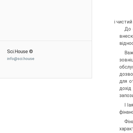
і чистий
До 
внеск
відно
Sci.House ©
Важ
info@sci.house
зовні
обслу
дозво
для о
дохід
запоз
І І
фінан
Фін
харак