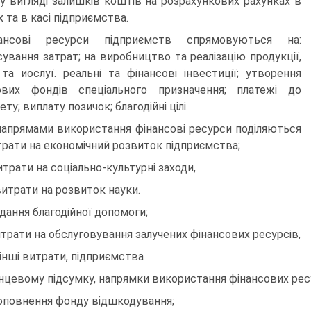
у вигляді залишків коштів на розрахункових рахунках в
х та в касі підприємства.
нансові ресурси підприємств спрямовуються на:
сування затрат; на виробництво та реалізацію продукції,
 та иослуї. реальні та фінансові інвестиції; утворення
ових фондів спеціального призначення; платежі до
у; виплату позичок; благодійні цілі.
напрямами використання фінансові ресурси поділяються
трати на економічний розвиток підприємства;
итрати на соціально-культурні заходи,
витрати на розвиток науки.
адання благодійної допомоги;
итрати на обслуговування залучених фінансових ресурсів,
 інші витрати, підприємства
інцевому підсумку, напрямки використання фінансових ресу
оповнення фонду відшкодування;