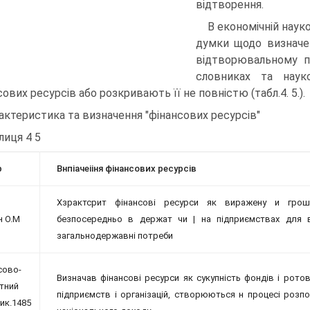
відтворення.
В економічній науко
думки щодо визначен
відтворювальному п
словниках та науко
ових ресурсів або розкривають її не повністю (табл.4. 5.).
актеристика та визначення "фінансових ресурсів"
лиця 4 5
р
Внпіачеііня фінансових ресурсів
Хзрактсрит фінансові ресурси як виражену и гроша
н О.М
безпосередньо в держат чи | на підприємствах для 
загальнодержавні потреби
сово-
Визначав фінансові ресурси як сукупність фондів і рот
тний
підприємств і організацій, створюються н процесі розпо
ик.1485