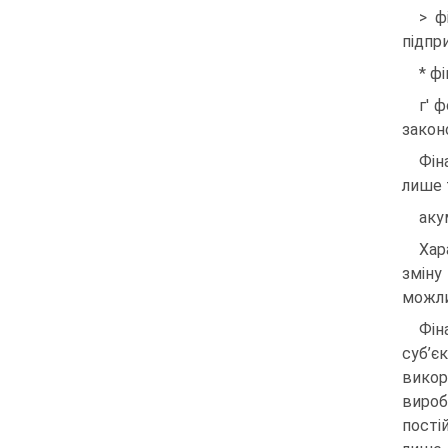
> ф
підпр
* ф
г' 
закон
Фін
лише 
аку
Хар
зміну
можли
Фін
суб’
викор
вироб
пості