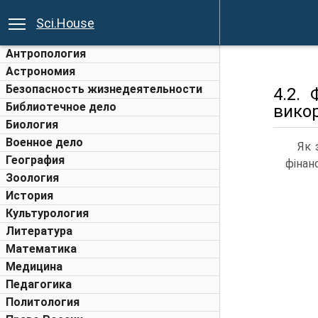
Sci.House
Антропология
Астрономия
Безопасность жизнедеятельности
4.2.
Библиотечное дело
вико
Биология
Военное дело
Як 
География
фінан
Зоология
История
Культурология
Литература
Математика
Медицина
Педагогика
Политология