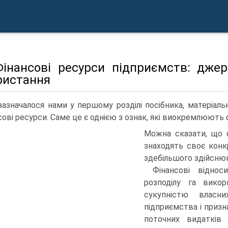
 Фінансові ресурси підприємств: дж
ристання
зазначалося нами у першому розділі посібника, матеріал
сові ресурси. Саме це є однією з ознак, які виокремлюють ф
Можна сказати, що ф
знаходять своє конк
здебільшого здійснюю
Фінансові відно
розподілу га викор
сукупністю власн
підприємства і призн
поточних видатків 