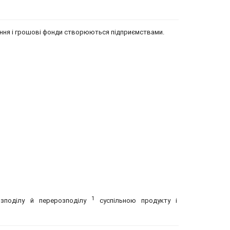
ення і грошові фонди створюються підприємствами.
1
озподілу й перерозподілу
суспільною продукту і