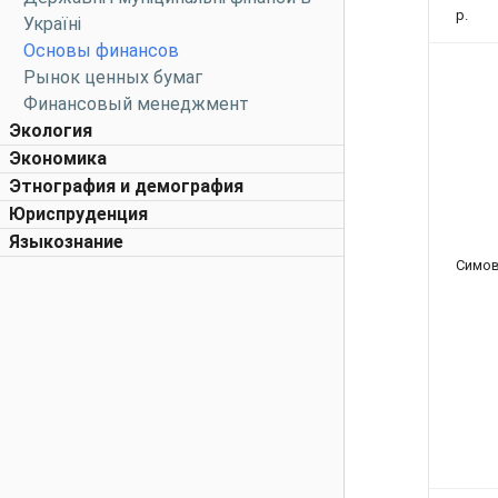
р.
Україні
Основы финансов
Рынок ценных бумаг
Финансовый менеджмент
Экология
Экономика
Этнография и демография
Юриспруденция
Языкознание
Симов