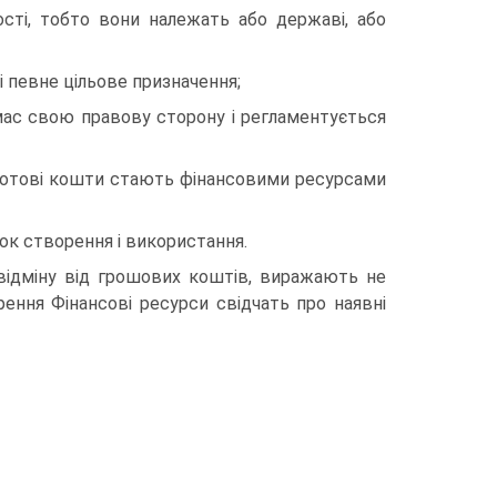
сті, тобто вони належать або державі, або
 певне цільове призначення;
мас свою правову сторону і регламентується
 ротові кошти стають фінансовими ресурсами
ок створення і використання.
відміну від грошових коштів, виражають не
рення Фінансові ресурси свідчать про наявні