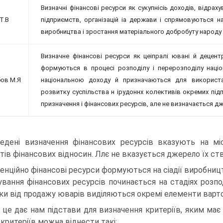
Визначні фінансові ресурси як сукупнісіь доходів, відра
Т.В
підприємств, організацій іа держави і спрямовуються
виробництва і зростання матеріального добробуту народу
Визначне фінансові ресурси як цеіпралі ювані й децент
формуються в процесі розподілу і перерозподілу націо
ов М.Я
національною доходу й призначаються для використа
розвитку суспільства н ірудоннх колективів окремих під
призначення і фінансових ресурсів, але не визначається д
едені визначення фінансових ресурсів вказують на мі
ктів фінансових відносин. Ллє не вказується джерело їх ст
енційно фінансові ресурси формуються на сіадії виробниц
вання фінансових ресурсів починається на стадіях розподі
ки від продажу юварів виділяються окремі елементи вартос
 це дає нам підстави для визначення критеріїв, яким має
 критеріїв можна віднести такі: