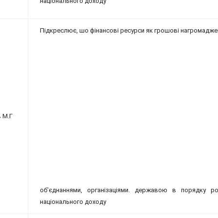
національного доходу
Підкреслює, шо фінансові ресурси як грошові нагромадж
 М.Г
об'єднаннями, організаціями. державою в порядку р
національного доходу