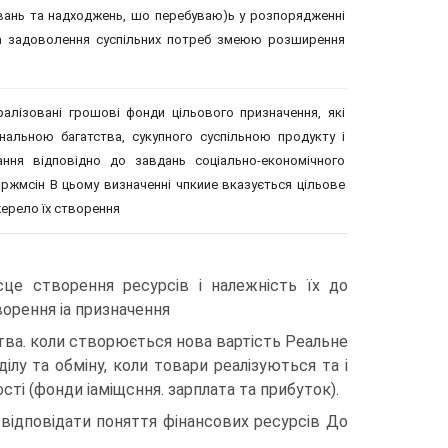
хувань та надходжень, шо перебуваю)ь у розпорядженні
 на задоволення суспільних потреб змеюю розширення
ралізовані грошові фонди цільового призначення, які
нальною багатства, сукупного суспільною продукту і
ння відповідно до завдань соціально-економічного
пржмсін В цьому визначенні чпкиие вказується цільове
жерело їх створення
сце створення ресурсів і належність їх до
ворення іа призначення
тва. коли створюється нова вартість Реальне
лу та обміну, коли товари реалізуються та і
ті (фонди іаміщсння. зарплата та прибуток).
 відповідати поняття фінансових ресурсів До