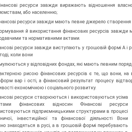
інансові ресурси завжди виражають відношення власно
иємствам, або населенню;
інансові ресурси завжди мають певне джерело створення і
формування й використання фінансових ресурсів завжди 
одавчими та нормативними актами.
ансові ресурси завжди виступають у грошовій формі А і
тоді, коли вони
мулюються у відповідних фондах, які мають певним поряд
актерною рисою фінансових ресурсів є те, що вони, на 
 форм вар і ості, а фінансовий результат процесу відтво
вості економічною і соціального розвитку.
ансові ресурси створюються і використовуються усіма
єктами фінансових відносин Фінансові ресурси
истовуються підприємницькими структурами в процесі
ничої, інвестиційної та фінансової діяльності Вони
йно знаходяться в русі, а в грошовій формі перебувають