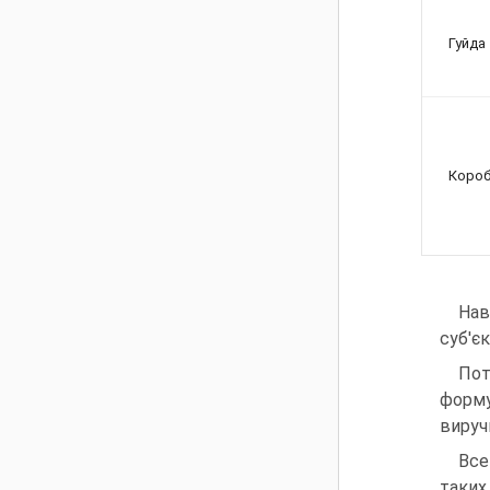
Гуйда 
Короб
Нав
суб'є
Пот
форму
вируч
Все
таких