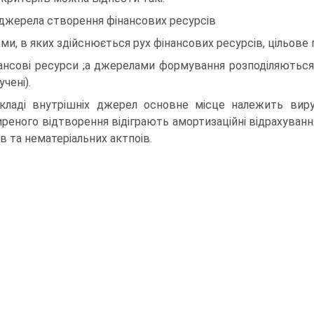
джерела створення фінансових ресурсів
ми, в яких здійснюється рух фінансових ресурсів, цільове
ансові ресурси ;а джерелами формування розподіляються н
учені).
кладі внутрішніх джерел основне місце належить вируч
реного відтворення відіграють амортизаційні відрахуванн
ів та нематеріальних актпоів.