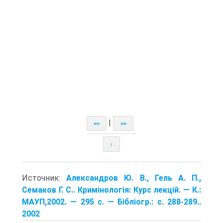
|
<<
>>
↑
Источник:
Александров Ю. В., Гель А. П.,
Семаков Г. С.. Кримінологія: Курс лекцій. — К.:
МАУП,2002. — 295 с. — Бібліогр.: с. 288-289..
2002