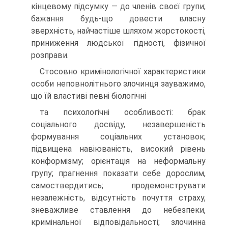
кінцевому підсумку — до членів своєї групи;
бажання будь-що довести власну
зверхність, найчастіше шляхом жорстокості,
приниження людської гідності, фізичної
розправи.
Стосовно кримінологічної характеристики
особи неповнолітнього злочинця зауважимо,
що їй властиві певні біологічні
та психологічні особливості: брак
соціального досвіду, незавершеність
формування соціальних установок;
підвищена навіюваність, високий рівень
конформізму; орієнтація на неформальну
групу; прагнення показати себе дорослим,
самоствердитись; продемонструвати
незалежність, відсутність почуття страху,
зневажливе ставлення до небезпеки,
кримінальної відповідальності; злочинна