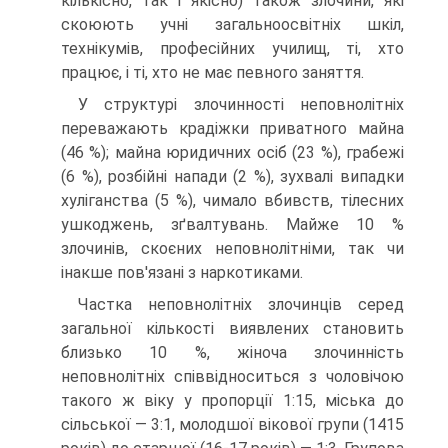
кількісно, так і якісно) також злочини, які
скоюють учні загальноосвітніх шкіл,
технікумів, професійних училищ, ті, хто
працює, і ті, хто не має певного заняття.
У структурі злочинності неповнолітніх
переважають крадіжки приватного майна
(46 %); майна юридичних осіб (23 %), грабежі
(6 %), розбійні напади (2 %), зухвалі випадки
хуліганства (5 %), чимало вбивств, тілесних
ушкоджень, зґвалтувань. Майже 10 %
злочинів, скоєних неповнолітніми, так чи
інакше пов'язані з наркотиками.
Частка неповнолітніх злочинців серед
загальної кількості виявлених становить
близько 10 %, жіноча злочинність
неповнолітніх співвідноситься з чоловічою
такого ж віку у пропорції 1:15, міська до
сільської — 3:1, молодшої вікової групи (1415