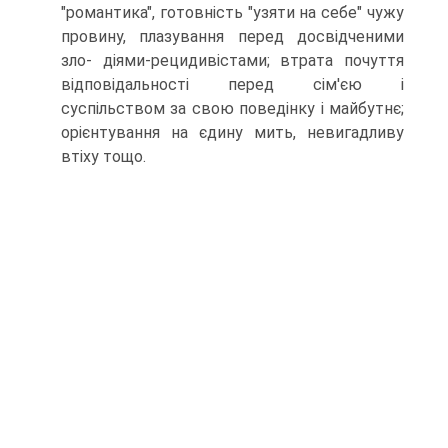
"романтика", готовність "узяти на себе" чужу
провину, плазування перед досвідченими
зло- діями-рецидивістами; втрата почуття
відповідальності перед сім'єю і
суспільством за свою поведінку і майбутнє;
орієнтування на єдину мить, невигадливу
втіху тощо.