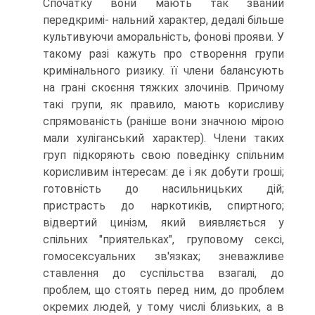
Спочатку вони мають так званий
передкримі- нальний характер, дедалі більше
культивуючи аморальність, фонові прояви. У
такому разі кажуть про створення групи
кримінального ризику. її члени балансують
на грані скоєння тяжких злочинів. Причому
такі групи, як правило, мають корисливу
спрямованість (раніше вони значною мірою
мали хуліганський характер). Члени таких
груп підкоряють свою поведінку спільним
корисливим інтересам: де і як добути гроші;
готовність до насильницьких дій;
пристрасть до наркотиків, спиртного;
відвертий цинізм, який виявляється у
спільних "приятельках", груповому сексі,
гомосексуальних зв'язках; зневажливе
ставлення до суспільства взагалі, до
проблем, що стоять перед ним, до проблем
окремих людей, у тому числі близьких, а в