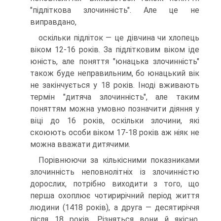
"підліткова злочинність". Але це не
виправдано,
оскільки підліток — це дівчина чи хлопець
віком 12-16 років. За підлітковим віком іде
юність, але поняття "юнацька злочинність"
також буде неправильним, бо юнацький вік
не закінчується у 18 років. Іноді вживають
термін "дитяча злочинність", але таким
поняттям можна умовно позначити діяння у
віці до 16 років, оскільки злочини, які
скоюють особи віком 17-18 років аж ніяк не
можна вважати дитячими.
Порівнюючи за кількісними показниками
злочинність неповнолітніх із злочинністю
дорослих, потрібно виходити з того, що
перша охоплює чотирирічний період життя
людини (1418 років), а друга — десятиріччя
після 18 років. Різняться вони й якісно.