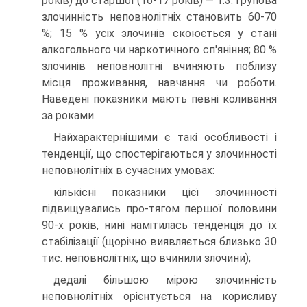
років) до старшої (16-17 років) — 1:3. Групова
злочинність неповнолітніх становить 60-70
%; 15 % усіх злочинів скоюється у стані
алкогольного чи наркотичного сп'яніння; 80 %
злочинів неповнолітні вчиняють поблизу
місця проживання, навчання чи роботи.
Наведені показники мають певні коливання
за роками.
Найхарактернішими є такі особливості і
тенденції, що спостерігаються у злочинності
неповнолітніх в сучасних умовах:
кількісні показники цієї злочинності
підвищувались про-тягом першої половини
90-х років, нині намітилась тенденція до їх
стабілізації (щорічно виявляється близько 30
тис. неповнолітніх, що вчинили злочини);
дедалі більшою мірою злочинність
неповнолітніх орієнтується на корисливу