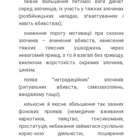
певне збільшення питомої ваги дівчат
серед злочинців, їх участь у тяжких злочинах
(розбійницьких нападах, зґвалтуваннях і
навіть вбивствах);
зниження порогу мотивації при скоєнні
злочинів — вчинення вбивств, нанесення
тяжких тілесних ушкоджень через
невагомий привід, а то й взагалі без приводу,
виключна жорстокість окремих злочинів,
цинізм;
поява "нетрадиційних" злочинів
(ритуальних вбивств, самозахоплень,
вандалізму тощо);
кількісне й якісне збільшення так званих
фонових проявів (немедичне вживання
наркотиків, пияцтво, токсикоманія,
проституція, небажання займатися суспільно
корис-ною діяльністю, поширення