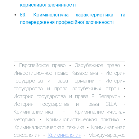
корисливої злочинності
83. Кримінологічна характеристика та
попередження професійної злочинності.
Европейское право
Зарубежное право
-
-
-
Инвестиционное право Казахстана
История
-
государства и права Германии
История
-
государства и права зарубежных стран
-
История государства и права Р. Беларусь
-
История государства и права США
-
Криминалистика
Криминалистическая
-
методика
Криминалистическая тактика
-
-
Криминалистическая техника
Криминальная
-
сексология
Криминология
Международное
-
-