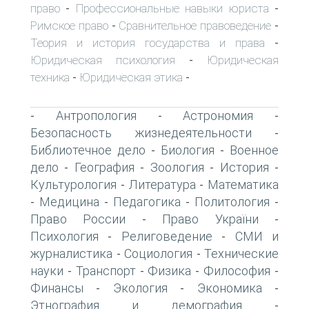
право
Профессиональные навыки юриста
-
-
Римское право
Сравнительное правоведение
-
-
Теория и история государства и права
-
Юридическая психология
Юридическая
-
техника
Юридическая этика
-
-
Антропология
Астрономия
-
-
-
Безопасность жизнедеятельности
-
Библиотечное дело
Биология
Военное
-
-
дело
География
Зоология
История
-
-
-
-
Культурология
Литература
Математика
-
-
Медицина
Педагогика
Политология
-
-
-
-
Право России
Право України
-
-
Психология
Религоведение
СМИ и
-
-
журналистика
Социология
Технические
-
-
науки
Транспорт
Физика
Философия
-
-
-
-
Финансы
Экология
Экономика
-
-
-
Этнография и демография
-