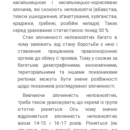
насильницьких і насильницько-корисливих
злочинів, які скоюють неповнолітні (вбивства,
тілесні ушкодження, зґвалтування, хуліганства,
крадіжки, грабежі, розбійні напади). Таких
серед урахованих статистикою понад 50 %.
Стан злочинності неповнолітніх багато в
чому залежить від стану боротьби з нею і
ставлення працівників правоохоронних
органів до обліку її проявів. Тому у схожих за
багатьма демографічними, економічними,
територіальними та іншими показниками
регіонах можуть бути значні розбіжності
щодо показників розглядуваної злочинності.
Вивчаючи злочинність неповнолітніх,
треба також ураховувати, що окремі їх групи
істотно різняться. Ось чому значно
відрізняється злочинність неповнолітніх
віком 14-15 і 16-17 років. Різняться (як