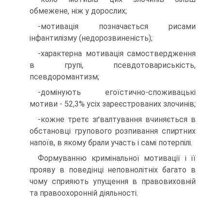
обмежене, ніж у дорослих;
-мотивація позначається рисами
інфантилізму (недорозвиненість);
-характерна мотивація самоствердження
в групі, псевдотовариськість,
псевдоромантизм;
-домінують егоїстично-споживацькі
мотиви - 52,3% усіх зареєстрованих злочинів;
-кожне третє зґвалтування вчиняється в
обстановці групового розпивання спиртних
напоїв, в якому брали участь і самі потерпілі.
Формуванню кримінальної мотивації і її
прояву в поведінці неповнолітніх багато в
чому сприяють упущення в правовиховній
та правоохоронній діяльності.