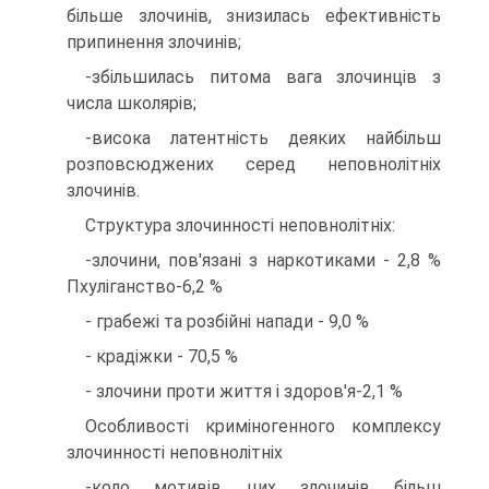
більше злочинів, знизилась ефективність
припинення злочинів;
-збільшилась питома вага злочинців з
числа школярів;
-висока латентність деяких найбільш
розповсюджених серед неповнолітніх
злочинів.
Структура злочинності неповнолітніх:
-злочини, пов'язані з наркотиками - 2,8 %
Пхуліганство-6,2 %
- грабежі та розбійні напади - 9,0 %
- крадіжки - 70,5 %
- злочини проти життя і здоров'я-2,1 %
Особливості криміногенного комплексу
злочинності неповнолітніх
-коло мотивів цих злочинів більш