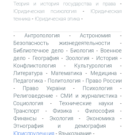
Теория и история государства и права
-
Юридическая психология
Юридическая
-
техника
Юридическая этика
-
-
Антропология
Астрономия
-
-
-
Безопасность жизнедеятельности
-
Библиотечное дело
Биология
Военное
-
-
дело
География
Зоология
История
-
-
-
-
Конфликтология
Культурология
-
-
Литература
Математика
Медицина
-
-
-
Педагогика
Политология
Право России
-
-
Право України
Психология
-
-
-
Религоведение
СМИ и журналистика
-
-
Социология
Технические науки
-
-
Транспорт
Физика
Философия
-
-
-
Финансы
Экология
Экономика
-
-
-
Этнография и демография
-
Юриспруденция
Языкознание
-
-