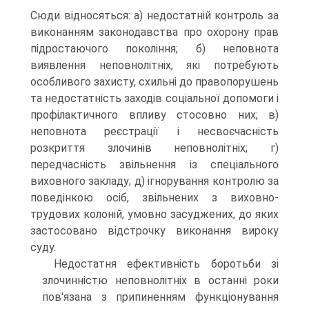
Сюди відносяться: а) недостатній контроль за
виконанням законодавства про охорону прав
підростаючого покоління; б) неповнота
виявлення неповнолітніх, які потребують
особливого захисту, схильні до правопорушень
та недостатність заходів соціальної допомоги і
профілактичного впливу стосовно них; в)
неповнота реєстрації і несвоєчасність
розкриття злочинів неповнолітніх; г)
передчасність звільнення із спеціального
виховного закладу; д) ігнорування контролю за
поведінкою осіб, звільнених з виховно-
трудових колоній, умовно засуджених, до яких
застосовано відстрочку виконання вироку
суду.
Недостатня ефективність боротьби зі
злочинністю неповнолітніх в останні роки
пов'язана з припиненням функціонування