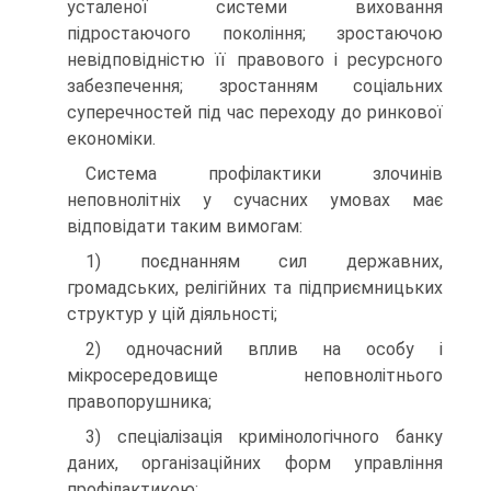
усталеної системи виховання
підростаючого покоління; зростаючою
невідповідністю її правового і ресурсного
забезпечення; зростанням соціальних
суперечностей під час переходу до ринкової
економіки.
Система профілактики злочинів
неповнолітніх у сучасних умовах має
відповідати таким вимогам:
1) поєднанням сил державних,
громадських, релігійних та підприємницьких
структур у цій діяльності;
2) одночасний вплив на особу і
мікросередовище неповнолітнього
правопорушника;
3) спеціалізація кримінологічного банку
даних, організаційних форм управління
профілактикою;