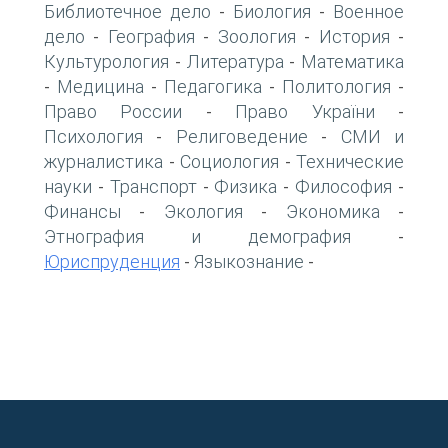
Библиотечное дело
Биология
Военное
-
-
дело
География
Зоология
История
-
-
-
-
Культурология
Литература
Математика
-
-
Медицина
Педагогика
Политология
-
-
-
-
Право России
Право України
-
-
Психология
Религоведение
СМИ и
-
-
журналистика
Социология
Технические
-
-
науки
Транспорт
Физика
Философия
-
-
-
-
Финансы
Экология
Экономика
-
-
-
Этнография и демография
-
Юриспруденция
Языкознание
-
-