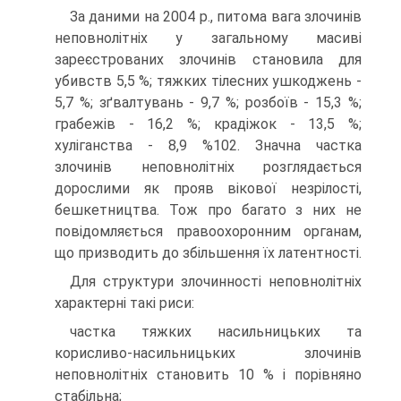
За даними на 2004 р., питома вага злочинів
неповнолітніх у загальному масиві
зареєстрованих злочинів становила для
убивств 5,5 %; тяжких тілесних ушкоджень -
5,7 %; зґвалтувань - 9,7 %; розбоїв - 15,3 %;
грабежів - 16,2 %; крадіжок - 13,5 %;
хуліганства - 8,9 %102. Значна частка
злочинів неповнолітніх розглядається
дорослими як прояв вікової незрілості,
бешкетництва. Тож про багато з них не
повідомляється правоохоронним органам,
що призводить до збільшення їх латентності.
Для структури злочинності неповнолітніх
характерні такі риси:
частка тяжких насильницьких та
корисливо-насильницьких злочинів
неповнолітніх становить 10 % і порівняно
стабільна;