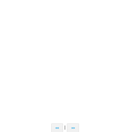
|
<<
>>