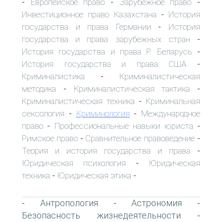
Европейское право
Зарубежное право
-
-
-
Инвестиционное право Казахстана
История
-
государства и права Германии
История
-
государства и права зарубежных стран
-
История государства и права Р. Беларусь
-
История государства и права США
-
Криминалистика
Криминалистическая
-
методика
Криминалистическая тактика
-
-
Криминалистическая техника
Криминальная
-
сексология
Криминология
Международное
-
-
право
Профессиональные навыки юриста
-
-
Римское право
Сравнительное правоведение
-
-
Теория и история государства и права
-
Юридическая психология
Юридическая
-
техника
Юридическая этика
-
-
Антропология
Астрономия
-
-
-
Безопасность жизнедеятельности
-