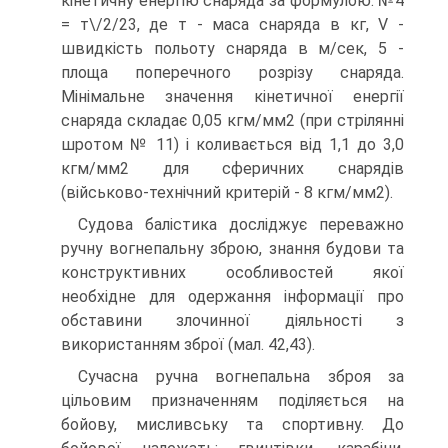
кінетичну енергію снаряда за формулою: №4
= т\/2/23, де т - маса снаряда в кг, V -
швидкість польоту снаряда в м/сек, 5 -
площа поперечного розрізу снаряда.
Мінімальне значення кінетичної енергії
снаряда складає 0,05 кгм/мм2 (при стрілянні
шротом № 11) і коливається від 1,1 до 3,0
кгм/мм2 для сферичних снарядів
(військово-технічний критерій - 8 кгм/мм2).
Судова балістика досліджує переважно
ручну вогнепальну зброю, знання будови та
конструктивних особливостей якої
необхідне для одержання інформації про
обставини злочинної діяльності з
використанням зброї (мал. 42,43).
Сучасна ручна вогнепальна зброя за
цільовим призначенням поділяється на
бойову, мисливську та спортивну. До