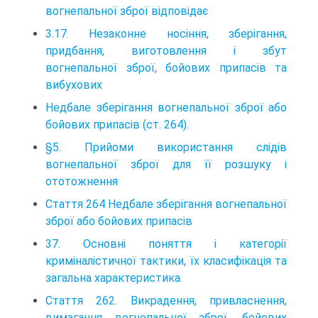
вогнепальної зброї відповідає
3.17. Незаконне носiння, зберiгання,
придбання, виготовлення i збут
вогнепальної зброї, бойових припасiв та
вибухових
Недбале зберігання вогнепальної зброї або
бойових припасів (ст. 264).
§5. Прийоми використання слідів
вогнепальної зброї для її розшуку і
ототожнення
Стаття 264 Недбале зберігання вогнепальної
зброї або бойових припасів
37. Основні поняття і категорії
криміналістичної тактики, їх класифікація та
загальна характеристика.
Стаття 262. Викрадення, привласнення,
вимагання вогнепальної зброї, бойових