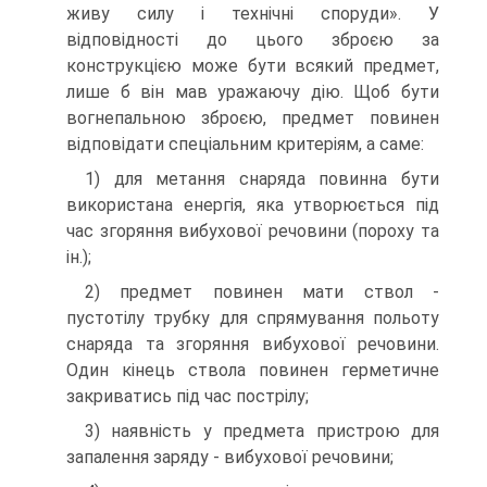
живу силу і технічні споруди». У
відповідності до цього зброєю за
конструкцією може бути всякий предмет,
лише б він мав уражаючу дію. Щоб бути
вогнепальною зброєю, предмет повинен
відповідати спеціальним критеріям, а саме:
1) для метання снаряда повинна бути
використана енергія, яка утворюється під
час згоряння вибухової речовини (пороху та
ін.);
2) предмет повинен мати ствол -
пустотілу трубку для спрямування польоту
снаряда та згоряння вибухової речовини.
Один кінець ствола повинен герметичне
закриватись під час пострілу;
3) наявність у предмета пристрою для
запалення заряду - вибухової речовини;