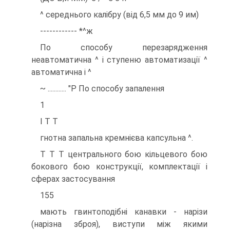
^ середнього калібру (від 6,5 мм до 9 им)
------------ *^ж
По способу перезарядження
неавтоматична ^ і ступеню автоматизації ^
автоматична і ^
~ ............ "Р По способу запалення
1
І Т Т
гнотна запальна кремнієва капсульна ^.
Т Т Т центрального бою кільцевого бою
бокового бою конструкції, комплектації і
сферах застосування
155
мають гвинтоподібні канавки - нарізи
(нарізна зброя), виступи між якими