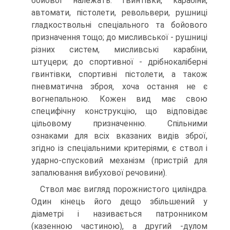
бойової належать: гвинтівки, карабіни,
автомати, пістолети, револьвери, рушниці
гладкоствольні спеціального та бойового
призначення тощо; до мисливської - рушниці
різних систем, мисливські карабіни,
штуцери; до спортивної - дрібнокаліберні
гвинтівки, спортивні пістолети, а також
пневматична зброя, хоча остання не є
вогнепальною. Кожен вид має свою
специфічну конструкцію, що відповідає
цільовому призначенню. Спільними
ознаками для всіх вказаних видів зброї,
згідно із спеціальними критеріями, є ствол і
ударно-спусковий механізм (пристрій для
запалювання вибухової речовини).
Ствол має вигляд порожнистого циліндра.
Один кінець його дещо збільшений у
діаметрі і називається патронником
(казенною частиною), а другий -дулом