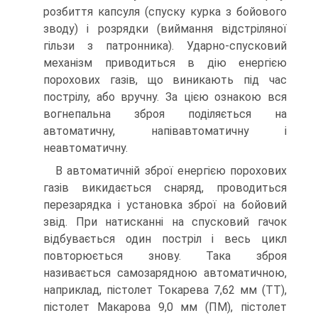
розбиття капсуля (спуску курка з бойового
зводу) і розрядки (виймання відстріляної
гільзи з патронника). Ударно-спусковий
механізм приводиться в дію енергією
порохових газів, що виникають під час
пострілу, або вручну. За цією ознакою вся
вогнепальна зброя поділяється на
автоматичну, напівавтоматичну і
неавтоматичну.
В автоматичній зброї енергією порохових
газів викидається снаряд, проводиться
перезарядка і установка зброї на бойовий
звід. При натисканні на спусковий гачок
відбувається один постріл і весь цикл
повторюється знову. Така зброя
називається самозарядною автоматичною,
наприклад, пістолет Токарева 7,62 мм (ТТ),
пістолет Макарова 9,0 мм (ПМ), пістолет