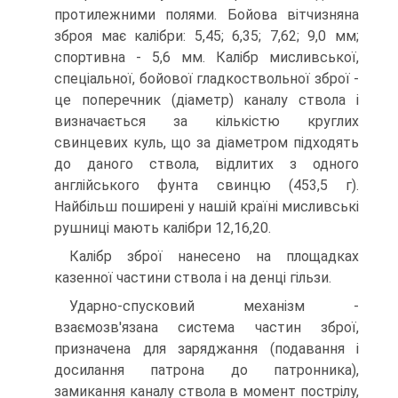
протилежними полями. Бойова вітчизняна
зброя має калібри: 5,45; 6,35; 7,62; 9,0 мм;
спортивна - 5,6 мм. Калібр мисливської,
спеціальної, бойової гладкоствольної зброї -
це поперечник (діаметр) каналу ствола і
визначається за кількістю круглих
свинцевих куль, що за діаметром підходять
до даного ствола, відлитих з одного
англійського фунта свинцю (453,5 г).
Найбільш поширені у нашій країні мисливські
рушниці мають калібри 12,16,20.
Калібр зброї нанесено на площадках
казенної частини ствола і на денці гільзи.
Ударно-спусковий механізм -
взаємозв'язана система частин зброї,
призначена для заряджання (подавання і
досилання патрона до патронника),
замикання каналу ствола в момент пострілу,