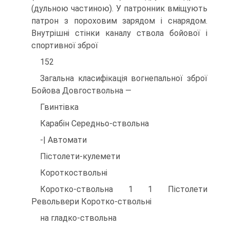
(дульною частиною). У патронник вміщують
патрон з пороховим зарядом і снарядом.
Внутрішні стінки каналу ствола бойової і
спортивної зброї
152
Загальна класифікація вогнепальної зброї
Бойова Довгоствольна —
Гвинтівка
Карабін Середньо-ствольна
-| Автомати
Пістолети-кулемети
Короткоствольні
Коротко-ствольна 1 1 Пістолети
Револьвери Коротко-ствольні
на гладко-ствольна