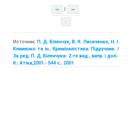
|
<<
>>
↑
Источник:
П. Д. Біленчук, В. К. Лисиченко, Н. І.
Клименко та ін.. Криміналістика: Підручник. /
За ред. П. Д. Біленчука- 2-ге вид., випр. і доп.-
К.: Атіка,2001.- 544 с.. 2001