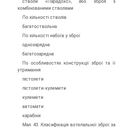
стволи «Парадокс», або зброя з
комбінованими стволами
По кількості стволів
багатоствольна
По кількості набоїв у зброї
однозарядна
багатозарядна
По особливостях конструкції зброї та її
утримання
пістолети
пістолети-кулемети
кулемети
автомати
карабіни
Мал. 43. Класифікація вотепальної зброї за