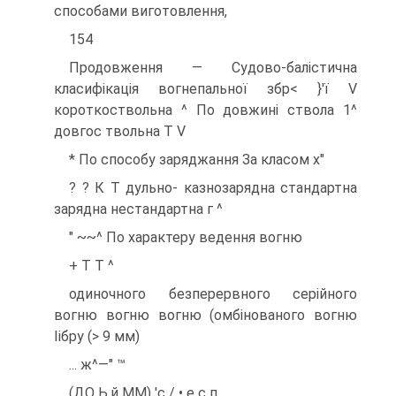
способами виготовлення,
154
Продовження — Судово-балістична
класифікація вогнепальної збр< }'ї V
короткоствольна ^ По довжині ствола 1^
довгос твольна Т V
* По способу заряджання За класом х"
? ? К Т дульно- казнозарядна стандартна
зарядна нестандартна г ^
" ~~^ По характеру ведення вогню
+ Т Т ^
одиночного безперервного серійного
вогню вогню вогню (омбінованого вогню
Іібру (> 9 мм)
... ж^—" ™
(ДО Ь,й ММ) 'с / • е с п