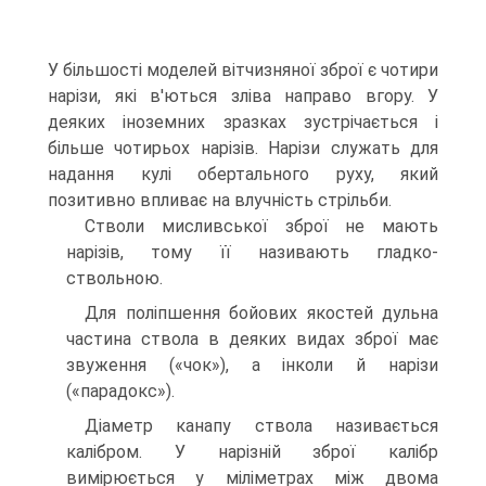
У більшості моделей вітчизняної зброї є чотири
нарізи, які в'ються зліва направо вгору. У
деяких іноземних зразках зустрічається і
більше чотирьох нарізів. Нарізи служать для
надання кулі обертального руху, який
позитивно впливає на влучність стрільби.
Стволи мисливської зброї не мають
нарізів, тому її називають гладко-
ствольною.
Для поліпшення бойових якостей дульна
частина ствола в деяких видах зброї має
звуження («чок»), а інколи й нарізи
(«парадокс»).
Діаметр канапу ствола називається
калібром. У нарізній зброї калібр
вимірюється у міліметрах між двома