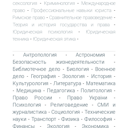
сексология
Криминология
Международное
-
-
право
Профессиональные навыки юриста
-
-
Римское право
Сравнительное правоведение
-
-
Теория и история государства и права
-
Юридическая психология
Юридическая
-
техника
Юридическая этика
-
-
Антропология
Астрономия
-
-
-
Безопасность жизнедеятельности
-
Библиотечное дело
Биология
Военное
-
-
дело
География
Зоология
История
-
-
-
-
Культурология
Литература
Математика
-
-
Медицина
Педагогика
Политология
-
-
-
-
Право России
Право України
-
-
Психология
Религоведение
СМИ и
-
-
журналистика
Социология
Технические
-
-
науки
Транспорт
Физика
Философия
-
-
-
-
Финансы
Экология
Экономика
-
-
-