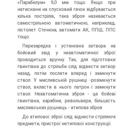
«Парабелум» 9,0 мм тощо. Якщо при
натисканні на спусковий гачок відбувається
кілька пострілів, така зброя називається
самострільною автоматичною, наприклад,
пістолет Стєчкіна, автомати АК, ППШ, ППС
тощо.
Перезарядка і установка затвора на
бойовий звід у неавтоматичної зброї
проводиться вручну. Так, для підготовки
гвинтівки до стрільби слід відвести затвор
назад, потім послати вперед і замкнути
ствол. У мисливській рушниці -розімкнути
ствол, вкласти в нього патрон і замкнути
ствол. Неавтоматична зброя - це бойові
гвинтівки, карабіни, револьвери, більшість
мисливських рушниць - атипова зброя.
До атипової зброї слід віднести стріляючі
предмети, пристрої нетипової конструкції.