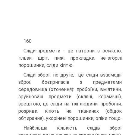
160
Сліди-предмети - це патрони з осічкою,
гільзи, шріт, пижі, прокладки, не-згорілі
порошинки, сліди кіптю.
Сліди зброї, по-друге,- це сліди взаємодії
зброї, боєприпасів з предметами
середовища (оточення): пробоїни, вм'ятини,
зруйновані предмети (скляні, керамічні),
зрештою, це сліди на тілі людини, пробоїни,
розриви, кіпоть на тканинах (обідок
обтирання), укорінені порошинки, опіки тощо.
Найбільша кількість слідів зброї