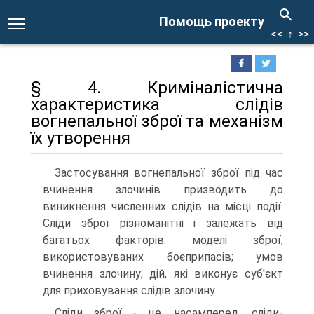
Помощь проекту
<<
↑
>>
§ 4. Криміналістична
характеристика слідів
вогнепальної зброї та механізм
їх утворення
Застосування вогнепальної зброї під час
вчинення злочинів призводить до
виникнення численних слідів на місці події.
Сліди зброї різноманітні і залежать від
багатьох факторів: моделі зброї;
використовуваних боєприпасів; умов
вчинення злочину; дій, які виконує суб'єкт
для приховування слідів злочину.
Сліди зброї - це, насамперед, сліди-