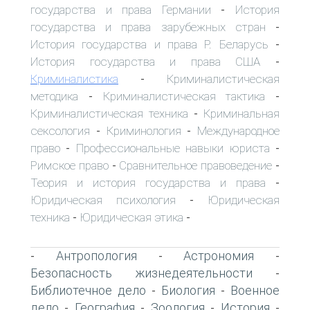
государства и права Германии
История
-
государства и права зарубежных стран
-
История государства и права Р. Беларусь
-
История государства и права США
-
Криминалистика
Криминалистическая
-
методика
Криминалистическая тактика
-
-
Криминалистическая техника
Криминальная
-
сексология
Криминология
Международное
-
-
право
Профессиональные навыки юриста
-
-
Римское право
Сравнительное правоведение
-
-
Теория и история государства и права
-
Юридическая психология
Юридическая
-
техника
Юридическая этика
-
-
Антропология
Астрономия
-
-
-
Безопасность жизнедеятельности
-
Библиотечное дело
Биология
Военное
-
-
дело
География
Зоология
История
-
-
-
-