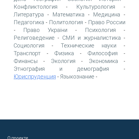
Конфликтология
Культурология
-
-
Литература
Математика
Медицина
-
-
-
Педагогика
Политология
Право России
-
-
Право України
Психология
-
-
-
Религоведение
СМИ и журналистика
-
-
Социология
Технические науки
-
-
Транспорт
Физика
Философия
-
-
-
Финансы
Экология
Экономика
-
-
-
Этнография и демография
-
Юриспруденция
Языкознание
-
-
О проекте