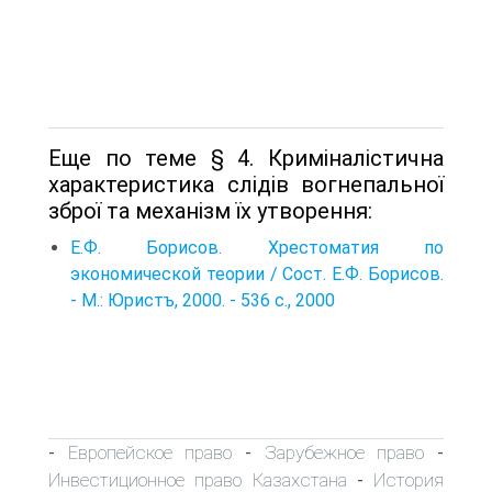
Еще по теме § 4. Криміналістична
характеристика слідів вогнепальної
зброї та механізм їх утворення:
Е.Ф. Борисов. Хрестоматия по
экономической теории / Сост. Е.Ф. Борисов.
- М.: Юристъ, 2000. - 536 с., 2000
Европейское право
Зарубежное право
-
-
-
Инвестиционное право Казахстана
История
-