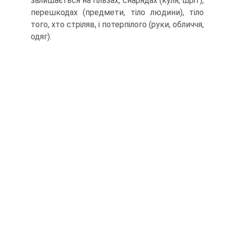
залишається на гільзах, снарядах (куля, шріт),
перешкодах (предмети, тіло людини), тіло
того, хто стріляв, і потерпілого (руки, обличчя,
одяг).