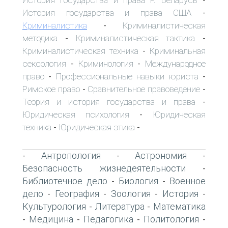
-
История государства и права США
-
Криминалистика
Криминалистическая
-
методика
Криминалистическая тактика
-
-
Криминалистическая техника
Криминальная
-
сексология
Криминология
Международное
-
-
право
Профессиональные навыки юриста
-
-
Римское право
Сравнительное правоведение
-
-
Теория и история государства и права
-
Юридическая психология
Юридическая
-
техника
Юридическая этика
-
-
Антропология
Астрономия
-
-
-
Безопасность жизнедеятельности
-
Библиотечное дело
Биология
Военное
-
-
дело
География
Зоология
История
-
-
-
-
Культурология
Литература
Математика
-
-
Медицина
Педагогика
Политология
-
-
-
-