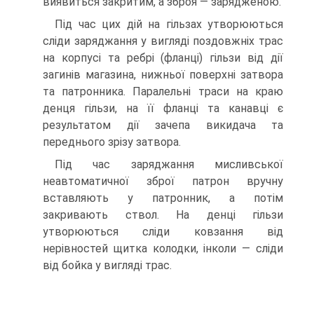
виявиться закритим, а зброя — зарядженою.
Під час цих дій на гільзах утворюються
сліди заряджання у вигляді поздовжніх трас
на корпусі та ребрі (фланці) гільзи від дії
загинів магазина, нижньої поверхні затвора
та патронника. Паралельні траси на краю
денця гільзи, на її фланці та канавці є
результатом дії зачепа викидача та
переднього зрізу затвора.
Під час заряджання мисливської
неавтоматичної зброї патрон вручну
вставляють у патронник, а потім
закривають ствол. На денці гільзи
утворюються сліди ковзання від
нерівностей щитка колодки, інколи — сліди
від бойка у вигляді трас.