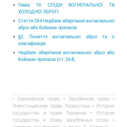
Глава 19. СЛІДИ ВОГНЕПАЛЬНОЇ ТА
ХОЛОДНОЇ ЗБРОЇ1
Стаття 264 Недбале зберігання вогнепальної
зброї або бойових припасів
§2. Поняття вогнепальної зброї та її
класифікація
Недбале зберігання вогнепальної зброї або
бойових припасів (ст. 264).
Европейское право
Зарубежное право
-
-
-
Инвестиционное право Казахстана
История
-
государства и права Германии
История
-
государства и права зарубежных стран
-
История государства и права Р. Беларусь