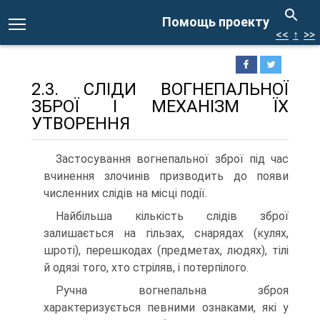
Помощь проекту
<<
↑
>>
2.3. СЛІДИ ВОГНЕПАЛЬНОЇ
ЗБРОЇ І МЕХАНІЗМ ЇХ
УТВОРЕННЯ
Застосування вогнепальної зброї під час
вчинення злочинів призводить до появи
численних слідів на місці події.
Найбільша кількість слідів зброї
залишається на гільзах, снарядах (кулях,
шроті), перешкодах (предметах, людях), тілі
й одязі того, хто стріляв, і потерпілого.
Ручна вогнепальна зброя
характеризується певними ознаками, які у