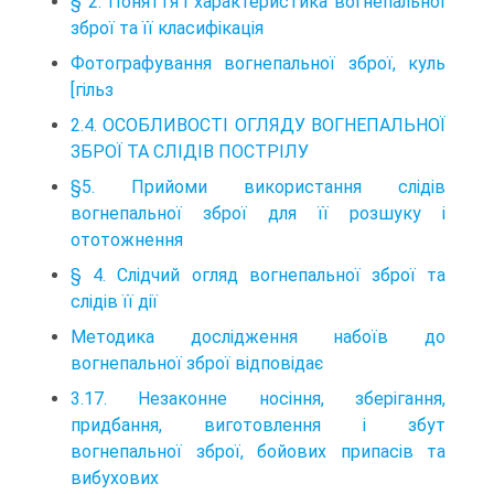
§ 2. Поняття і характеристика вогнепальної
зброї та її класифікація
Фотографування вогнепальної зброї, куль
[гільз
2.4. ОСОБЛИВОСТІ ОГЛЯДУ ВОГНЕПАЛЬНОЇ
ЗБРОЇ ТА СЛІДІВ ПОСТРІЛУ
§5. Прийоми використання слідів
вогнепальної зброї для її розшуку і
ототожнення
§ 4. Слідчий огляд вогнепальної зброї та
слідів її дії
Методика дослідження набоїв до
вогнепальної зброї відповідає
3.17. Незаконне носiння, зберiгання,
придбання, виготовлення i збут
вогнепальної зброї, бойових припасiв та
вибухових