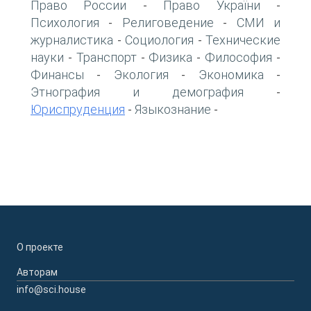
Право России
Право України
-
-
Психология
Религоведение
СМИ и
-
-
журналистика
Социология
Технические
-
-
науки
Транспорт
Физика
Философия
-
-
-
-
Финансы
Экология
Экономика
-
-
-
Этнография и демография
-
Юриспруденция
Языкознание
-
-
О проекте
Авторам
info@sci.house