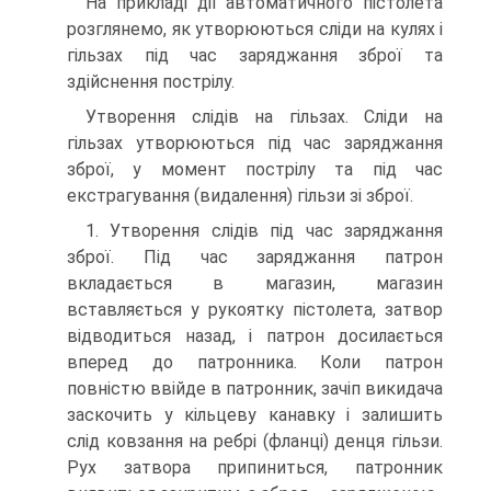
На прикладі дії автоматичного пістолета
розглянемо, як утворюються сліди на кулях і
гільзах під час заряджання зброї та
здійснення пострілу.
Утворення слідів на гільзах. Сліди на
гільзах утворюються під час заряджання
зброї, у момент пострілу та під час
екстрагування (видалення) гільзи зі зброї.
1. Утворення слідів під час заряджання
зброї. Під час заряджання патрон
вкладається в магазин, магазин
вставляється у рукоятку пістолета, затвор
відводиться назад, і патрон досилається
вперед до патронника. Коли патрон
повністю ввійде в патронник, зачіп викидача
заскочить у кільцеву канавку і залишить
слід ковзання на ребрі (фланці) денця гільзи.
Рух затвора припиниться, патронник