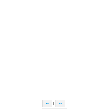
|
<<
>>