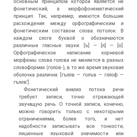
основным принципом которой является не
фонетический, а морфофонематический
принцип. Так, например, имеются большие
расхождения между орфографическим и
фонетическим составом слова потолок. В
каждом слоге буквой о обозначаются
различные гласные звуки: [ъ] — [л] — [о].
Орфографическое написание корневой
морфемы слова голова не меняется в разных
словоформах (голов-), в то же время звуковая
оболочка различна: [гъллв — голъв — гллоф —
гъллв’].
Фонетический анализ потока речи
требует записи, точно отражающей
звучащую речь. О точной записи, конечно,
можно говорить только с некоторыми
ограничениями, более того, и нет
надобности записывать все тонкости,
лишенные языковой значимости или