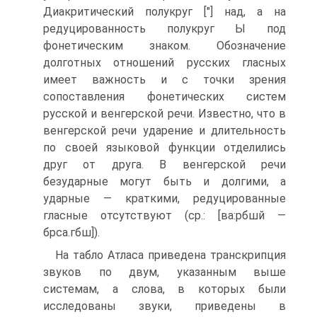
Диакритический полукруг ["] над, а на
редуцированность полукруг Ы под
фонетическим знаком. Обозначение
долготных отношений русских гласных
имеет важность и с точки зрения
сопоставления фонетических систем
русской и венгерской речи. Известно, что в
венгерской речи ударение и длительность
по своей языковой функции отделились
друг от друга. В венгерской речи
безударные могут быть и долгими, а
ударные — краткими, редуцированные
гласные отсутствуют (ср.: [ва:рбшй —
брса.гбш]).
На табло Атласа приведена транскрипция
звуков по двум, указанным выше
системам, а слова, в которых были
исследованы звуки, приведены в