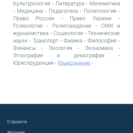
Культурология
Литература
Математика
-
-
Медицина
Педагогика
Политология
-
-
-
-
Право России
Право України
-
-
Психология
Религоведение
СМИ и
-
-
журналистика
Социология
Технические
-
-
науки
Транспорт
Физика
Философия
-
-
-
-
Финансы
Экология
Экономика
-
-
-
Этнография и демография
-
Юриспруденция
Языкознание
-
-
О проекте
Авторам