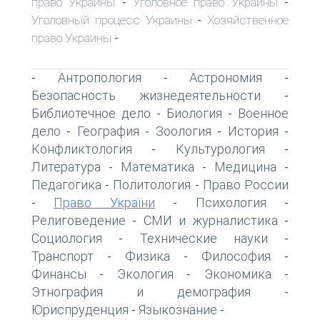
право Украины
Уголовное право Украины
-
-
Уголовный процесс Украины
Хозяйственное
-
право Украины
-
Антропология
Астрономия
-
-
-
Безопасность жизнедеятельности
-
Библиотечное дело
Биология
Военное
-
-
дело
География
Зоология
История
-
-
-
-
Конфликтология
Культурология
-
-
Литература
Математика
Медицина
-
-
-
Педагогика
Политология
Право России
-
-
Право України
Психология
-
-
-
Религоведение
СМИ и журналистика
-
-
Социология
Технические науки
-
-
Транспорт
Физика
Философия
-
-
-
Финансы
Экология
Экономика
-
-
-
Этнография и демография
-
Юриспруденция
Языкознание
-
-