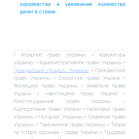
королевства и увеличения количества
денег в стране
Аграрное право Украины
Адвокатура
-
-
Украины
Административное право Украины
-
-
Гражданский процесс Украины
Гражданское
-
право Украины
Екологічне право України
-
-
Жилищное право Украины
Земельне право
-
України
Інвестиційне право України
-
-
Конституционное право Украины
-
Корпоративне право України
Налоговое право
-
Украины
Нотариат Украины
Семейное право
-
-
Украины
Таможенное право Украины
Теорія
-
-
та Історія держави і права України
Трудовое
-