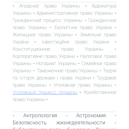
Аграрное право Украины
Адвокатура
-
-
Украины
Административное право Украины
-
-
Гражданский процесс Украины
Гражданское
-
право Украины
Екологічне право України
-
-
Жилищное право Украины
Земельне право
-
України
Інвестиційне право України
-
-
Конституционное право Украины
-
Корпоративне право України
Налоговое право
-
Украины
Нотариат Украины
Семейное право
-
-
Украины
Таможенное право Украины
Теорія
-
-
та Історія держави і права України
Трудовое
-
право Украины
Уголовное право Украины
-
-
Уголовный процесс Украины
Хозяйственное
-
право Украины
-
Антропология
Астрономия
-
-
-
Безопасность жизнедеятельности
-