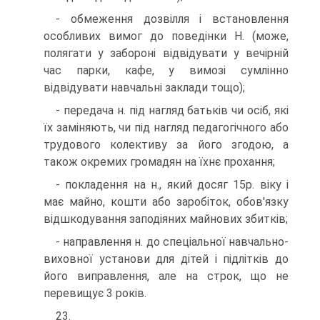
- обмеження дозвілля і встановлення
особливих вимог до поведінки Н. (може,
полягати у забороні відвідувати у вечірній
час парки, кафе, у вимозі сумлінно
відвідувати навчальні заклади тощо);
- передача н. під нагляд батьків чи осіб, які
їх заміняють, чи під нагляд педагогічного або
трудового колективу за його згодою, а
також окремих громадян на їхнє прохання;
- покладення на н., який досяг 15р. віку і
має майно, кошти або заробіток, обов'язку
відшкодування заподіяних майнових збитків;
- направлення н. до спеціальної навчально-
виховної установи для дітей і підлітків до
його виправлення, але на строк, що не
перевищує 3 років.
23.