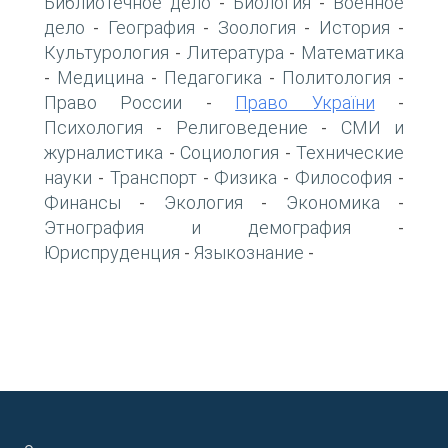
Библиотечное дело
Биология
Военное
-
-
дело
География
Зоология
История
-
-
-
-
Культурология
Литература
Математика
-
-
Медицина
Педагогика
Политология
-
-
-
-
Право России
Право України
-
-
Психология
Религоведение
СМИ и
-
-
журналистика
Социология
Технические
-
-
науки
Транспорт
Физика
Философия
-
-
-
-
Финансы
Экология
Экономика
-
-
-
Этнография и демография
-
Юриспруденция
Языкознание
-
-