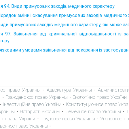
я 94. Види примусових заходів медичного характеру
Порядок зміни і скасування примусових заходів медичного 
Види примусових заходів медичного характеру, які може з
я 97. Звільнення від кримінальної відповідальності із 
теру
язковими умовами звільнення від покарання із застосува
ное право Украины
Адвокатура Украины
Администрати
-
-
ы
Гражданское право Украины
Екологічне право України
-
-
Інвестиційне право України
Конституционное право Укр
-
-
краины
Нотариат Украины
Семейное право Украины
Т
-
-
-
 і права України
Трудовое право Украины
Уголовное п
-
-
венное право Украины
-