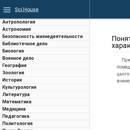
Sci.House
Антропология
Астрономия
Безопасность жизнедеятельности
Поня
Библиотечное дело
харак
Биология
Военное дело
При
География
поміщ
Зоология
цього
История
вчине
Культурология
Литература
Математика
Медицина
Педагогика
Политология