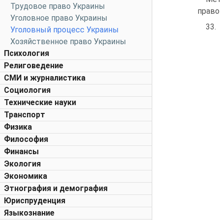
Трудовое право Украины
право
Уголовное право Украины
33.
Уголовный процесс Украины
Хозяйственное право Украины
Психология
Религоведение
СМИ и журналистика
Социология
Технические науки
Транспорт
Физика
Философия
Финансы
Экология
Экономика
Этнография и демография
Юриспруденция
Языкознание