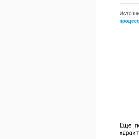
Источн
процесс
Еще п
характ