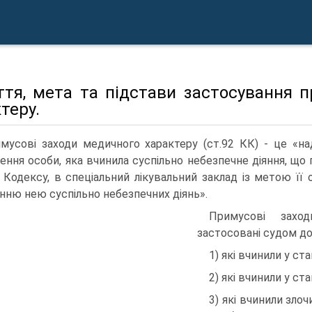
ття, мета та підстави застосування 
теру.
мусові заходи медичного характеру (ст.92 КК) - це «на
ення особи, яка вчинила суспільно небезпечне діяння, що 
 Кодексу, в спеціальний лікувальний заклад із метою її о
нню нею суспільно небезпечних діянь».
Примусові захо
застосовані судом до 
1) які вчинили у ст
2) які вчинили у ст
3) які вчинили злоч