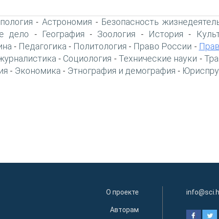
пология
Астрономия
Безопасность жизнедеятел
-
-
е дело
География
Зоология
История
Куль
-
-
-
-
ина
Педагогика
Политология
Право России
Прав
-
-
-
-
журналистика
Социология
Технические науки
Тра
-
-
-
ия
Экономика
Этнография и демография
Юриспру
-
-
-
О проекте
info@sci.
Авторам