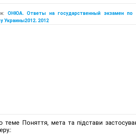
ик:
ОНЮА. Ответы на государственный экзамен по 
у Украины2012. 2012
о теме Поняття, мета та підстави застосув
еру.: