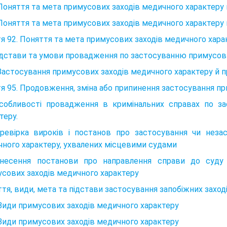
 Поняття та мета примусових заходів медичного характеру
 Поняття та мета примусових заходів медичного характеру
я 92. Поняття та мета примусових заходів медичного хара
ідстави та умови провадження по застосуванню примусови
 Застосування примусових заходів медичного характеру й 
я 95. Продовження, зміна або припинення застосування пр
Особливості провадження в кримінальних справах по з
теру.
еревірка вироків і постанов про застосування чи неза
ного характеру, ухвалених місцевими судами
инесення постанови про направлення справи до суду
сових заходів медичного характеру
тя, види, мета та підстави застосування запобіжних заході
 Види примусових заходів медичного характеру
 Види примусових заходів медичного характеру