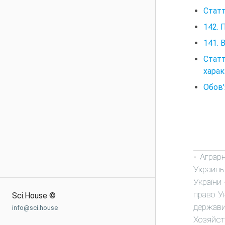
Статт
142. 
141. 
Статт
харак
Обов'
Аграр
-
Украин
України
право У
Sci.House ©
держави
info@sci.house
Хозяйст