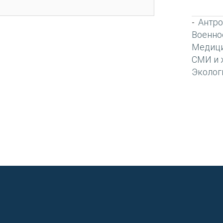
Антро
-
Военно
Медиц
СМИ и 
Эколог