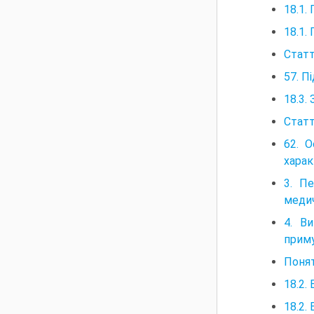
18.1.
18.1.
Статт
57. П
18.3.
Статт
62. 
харак
3. П
медич
4. В
приму
Понят
18.2.
18.2.