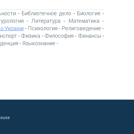
ьности
Библиотечное дело
Биология
-
-
-
турология
Литература
Математика
-
-
-
о України
Психология
Религоведение
-
-
-
нспорт
Физика
Философия
Финансы
-
-
-
-
денция
Языкознание
-
-
house