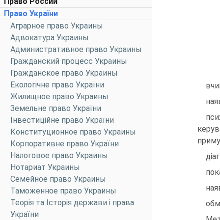
Право России
Право України
Аграрное право Украины
Адвокатура Украины
Административное право Украины
Гражданский процесс Украины
Гражданское право Украины
Екологічне право України
вчи
Жилищное право Украины
ная
Земельне право України
пси
Інвестиційне право України
керув
Конституционное право Украины
приму
Корпоративне право України
Налоговое право Украины
діа
Нотариат Украины
пок
Семейное право Украины
ная
Таможенное право Украины
Теорія та Історія держави і права
обм
України
Мет