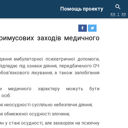
Помощь проекту
<<
↑
>>
примусових заходів медичного
дання амбулаторної психіатричної допомоги,
підпадає під ознаки діяння, передбаченого ОЧ
бов'язкового лікування, а також запобігання
ди медичного характеру можуть бути
осіб:
ані неосудності суспільно небезпечні діяння;
ані обмеженої осудності злочини;
ин у стані осудності, але захворіли на психічну