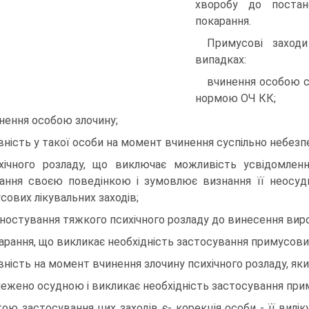
хворобу до постан
покарання.
Примусові заход
випадках:
вчинення особою с
нормою ОЧ КК;
нення особою злочину;
вність у такої особи на момент вчинення суспільно небезп
хічного розладу, що виключає можливість усвідомленн
ання своєю поведінкою і зумовлює визнання її неосуд
сових лікувальних заходів;
гностування тяжкого психічного розладу до винесення вир
арання, що викликає необхідність застосування примусових
вність на момент вчинення злочину психічного розладу, як
ежено осудною і викликає необхідність застосування прим
ою застосування цих заходів є- корекція особи - її вилі