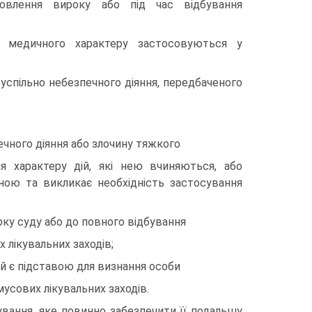
овлення вироку або під час відбування
и медичного характеру застосовуються у
успільно небезпечного діяння, передбаченого
ечного діяння або злочину тяжкого
я характеру дій, які нею вчиняються, або
ною та викликає необхідність застосування
оку суду або до повного відбування
 лікувальних заходів;
ий є підставою для визнання особи
усових лікувальних заходів.
кування, яке повинно забезпечити її подальшу