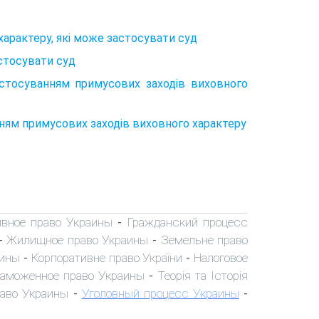
характеру, які може застосувати суд
астосувати суд
застосуванням примусових заходів виховного
нням примусових заходів виховного характеру
вное право Украины
Гражданский процесс
-
Жилищное право Украины
Земельне право
-
-
аины
Корпоративне право України
Налоговое
-
-
аможенное право Украины
Теорія та Історія
-
раво Украины
Уголовный процесс Украины
-
-