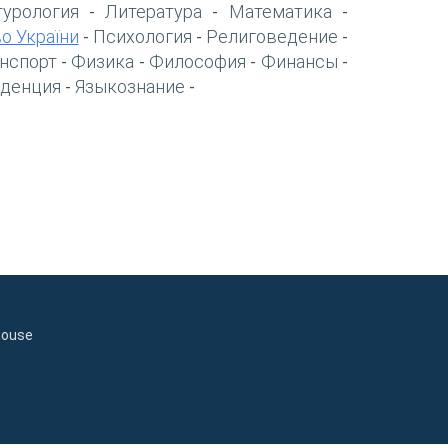
турология
Литература
Математика
-
-
-
о України
Психология
Религоведение
-
-
-
нспорт
Физика
Философия
Финансы
-
-
-
-
денция
Языкознание
-
-
house