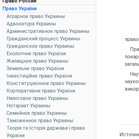
Право России
Право України
Аграрное право Украины
Адвокатура Украины
Административное право Украины
Гражданский процесс Украины
право
Гражданское право Украины
Пра
Екологічне право України
покар
Жилищное право Украины
загал
Земельне право України
Нау
Інвестиційне право України
науко
Конституционное право Украины
викор
Корпоративне право України
Налоговое право Украины
Нотариат Украины
Семейное право Украины
Таможенное право Украины
Теорія та Історія держави і права
Источн
України