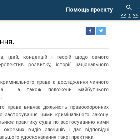
Помощь проекту
<<
↑
>>
ння.
в, ідей, концепцій і теорій щодо самого
спектив розвитку, історії національного
римінального права є дослідження чинного
ава , а також положень майбутнього
.
го права вивчає діяльність правоохоронних
о застосування ними кримінального закону.
альнює практику судів по застосуванню ними
 окремих видів злочинів і дає відповідні
альшого удосконалення такої практики.