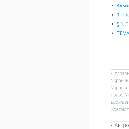
Адмiн
9. Пр
§ 1. 
ТЕМА 
Аграр
-
Украин
України
право У
держави
Хозяйст
Антро
-