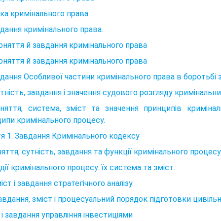
ука кримінального права.
вдання кримінального права.
Поняття й завдання кримінального права
Поняття й завдання кримінального права
вдання Особливої частини кримінального права в боротьбі з
утність, завдання і значення судового розгляду кримінальни
няття, система, зміст та значення принципів кримінал
ипи кримінального процесу.
я 1. Завдання Кримінального кодексу
няття, сутність, завдання та функції кримінального процесу.
адії кримінального процесу. їх система та зміст.
міст і завдання стратегічного аналізу.
Завдання, зміст і процесуальний порядок підготовки цивіль
 і завдання управління інвестиціями