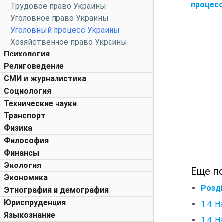
процесс
Трудовое право Украины
Уголовное право Украины
Уголовный процесс Украины
Хозяйственное право Украины
Психология
Религоведение
СМИ и журналистика
Социология
Технические науки
Транспорт
Физика
Философия
Финансы
Экология
Еще по
Экономика
Розді
Этнография и демография
Юриспруденция
1.4. 
Языкознание
1.4. 