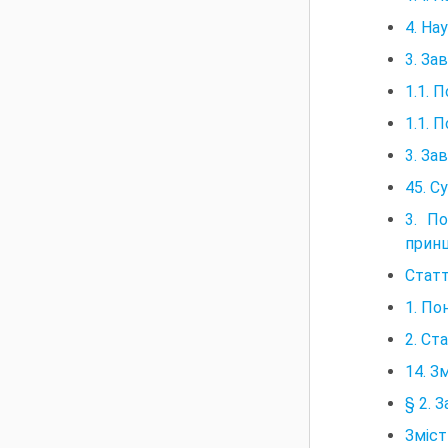
4. На
3. За
1.1. 
1.1. 
3. За
45. С
3. По
принц
Статт
1. По
2. Ст
14. З
§ 2. 
Зміст