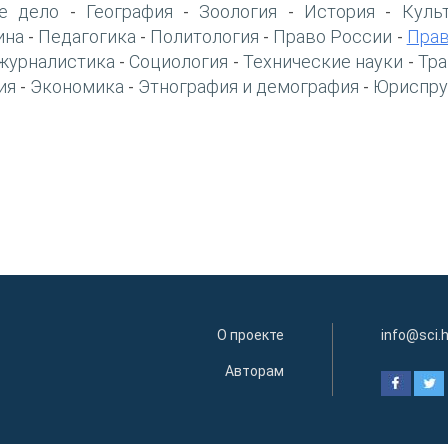
е дело
География
Зоология
История
Куль
-
-
-
-
ина
Педагогика
Политология
Право России
Прав
-
-
-
-
журналистика
Социология
Технические науки
Тра
-
-
-
ия
Экономика
Этнография и демография
Юриспру
-
-
-
О проекте
info@sci.
Авторам