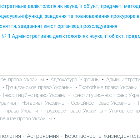
iстративна делiктологiя як наука, її об'укт, предмет, мето
оцесуальні функції, завдання та повноваження прокурора 
Поняття, завдання і зміст організації розслідування
№ 1 Адмiнiстративна делiктологiя як наука, її об'єкт, пре
ное право Украины
Адвокатура Украины
Администрати
-
-
ы
Гражданское право Украины
Екологічне право України
-
-
Інвестиційне право України
Конституционное право Укр
-
-
краины
Нотариат Украины
Семейное право Украины
Т
-
-
-
 і права України
Трудовое право Украины
Уголовное п
-
-
венное право Украины
-
пология
Астрономия
Безопасность жизнедеятел
-
-