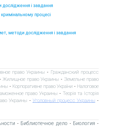
ди дослiдження i завдання
в кримінальному процесі
дмет, методи дослiдження i завдання
вное право Украины
Гражданский процесс
-
Жилищное право Украины
Земельне право
-
-
аины
Корпоративне право України
Налоговое
-
-
аможенное право Украины
Теорія та Історія
-
раво Украины
Уголовный процесс Украины
-
-
ьности
Библиотечное дело
Биология
-
-
-