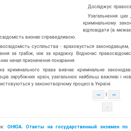
Досліджує: правосв
Узагальнення цих 
кримінальному зако
відповідати (в межах 
свідомість визнає справедливою.
восвідомість суспільства - враховується законодавцем, 
ання за грабіж, ніж за крадіжку. Водночас правосвідомі
ьних начал призначення покарання.
ка кримінального права вивчає кримінальне законодав
вців зарубіжних країн, узагальнює найбільш важливі і нов
истовуються у законотворчому процесі в Україні.
|
<<
>>
↑
ик:
ОНЮА. Ответы на государственный экзамен по 