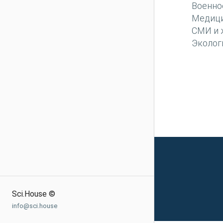
Военно
Медиц
СМИ и 
Эколог
Sci.House ©
info@sci.house