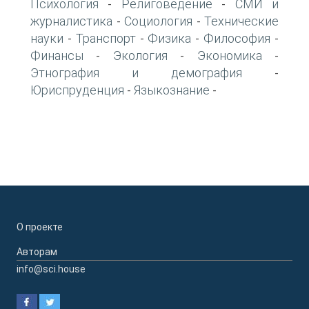
Психология
Религоведение
СМИ и
-
-
журналистика
Социология
Технические
-
-
науки
Транспорт
Физика
Философия
-
-
-
-
Финансы
Экология
Экономика
-
-
-
Этнография и демография
-
Юриспруденция
Языкознание
-
-
О проекте
Авторам
info@sci.house