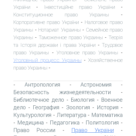
України
Інвестиційне право України
-
-
Конституционное право Украины
-
Корпоративне право України
Налоговое право
-
Украины
Нотариат Украины
Семейное право
-
-
Украины
Таможенное право Украины
Теорія
-
-
та Історія держави і права України
Трудовое
-
право Украины
Уголовное право Украины
-
-
Уголовный процесс Украины
Хозяйственное
-
право Украины
-
Антропология
Астрономия
-
-
-
Безопасность жизнедеятельности
-
Библиотечное дело
Биология
Военное
-
-
дело
География
Зоология
История
-
-
-
-
Культурология
Литература
Математика
-
-
Медицина
Педагогика
Политология
-
-
-
-
Право России
Право України
-
-