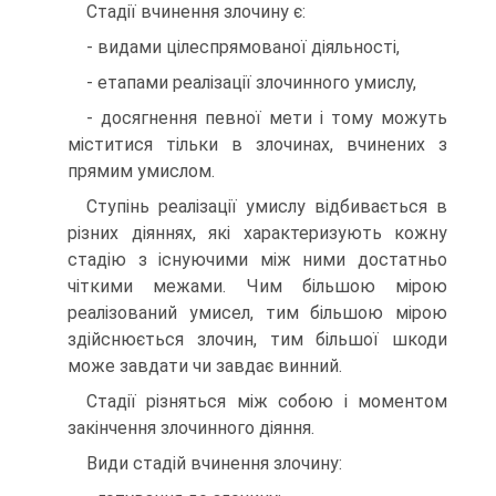
Стадії вчинення злочину є:
- видами цілеспрямованої діяльності,
- етапами реалізації злочинного умислу,
- досягнення певної мети і тому можуть
міститися тільки в злочинах, вчинених з
прямим умислом.
Ступінь реалізації умислу відбивається в
різних діяннях, які характеризують кожну
стадію з існуючими між ними достатньо
чіткими межами. Чим більшою мірою
реалізований умисел, тим більшою мірою
здійснюється злочин, тим більшої шкоди
може завдати чи завдає винний.
Стадії різняться між собою і моментом
закінчення злочинного діяння.
Види стадій вчинення злочину: