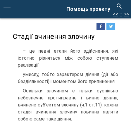
Помощь проекту
<<
↑
>>
Стадії вчинення злочину
– це певні етапи його здійснення, які
істотно різняться між собою ступенем
реалізації
умислу, тобто характером діяння (дії або
бездіяльності) і моментом його припинення.
Оскільки злочином є тільки суспільно
небезпечне протиправне і винне діяння,
вчинене суб'єктом злочину (ч.1 ст.11), кожна
стадія вчинення злочину повинна являти
собою саме таке діяння.