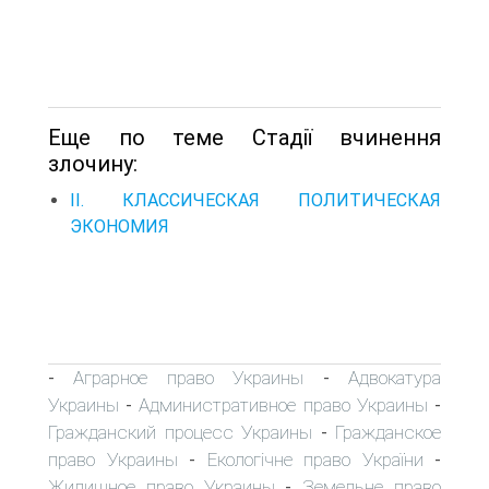
Еще по теме Стадії вчинення
злочину:
II. КЛАССИЧЕСКАЯ ПОЛИТИЧЕСКАЯ
ЭКОНОМИЯ
Аграрное право Украины
Адвокатура
-
-
Украины
Административное право Украины
-
-
Гражданский процесс Украины
Гражданское
-
право Украины
Екологічне право України
-
-
Жилищное право Украины
Земельне право
-