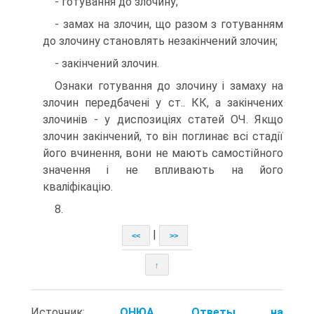
- готування до злочину;
- замах на злочин, що разом з готуванням
до злочину становлять незакінчений злочин;
- закінчений злочин.
Ознаки готування до злочину і замаху на
злочин передбачені у ст.. КК, а закінчених
злочинів - у диспозиціях статей ОЧ. Якщо
злочин закінчений, то він поглинає всі стадії
його вчинення, вони не мають самостійного
значення і не впливають на його
кваліфікацію.
8.
|
<<
>>
↑
Источник:
ОНЮА. Ответы на