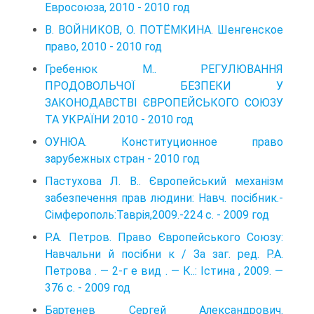
Евросоюза, 2010 - 2010 год
В. ВОЙНИКОВ, О. ПОТЁМКИНА. Шенгенское
право, 2010 - 2010 год
Гребенюк М.. РЕГУЛЮВАННЯ
ПРОДОВОЛЬЧОЇ БЕЗПЕКИ У
ЗАКОНОДАВСТВІ ЄВРОПЕЙСЬКОГО СОЮЗУ
ТА УКРАЇНИ 2010 - 2010 год
ОУНЮА. Конституционное право
зарубежных стран - 2010 год
Пастухова Л. В.. Європейський механізм
забезпечення прав людини: Навч. посібник.-
Сімферополь:Таврія,2009.-224 с. - 2009 год
Р.А. Петров. Право Європейського Союзу:
Навчальни й посібни к / За заг. ред. Р.А.
Петрова . — 2-г е вид . — К..: Істина , 2009. —
376 с. - 2009 год
Бартенев Сергей Александрович.