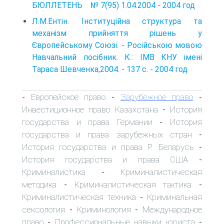
БЮЛЛЕТЕНЬ № 7(95) 1.04.2004 - 2004 год
Л.М.Ентін. Інституційна структура та
механізм прийняття рішень у
Європейському Союзі. - Російською мовою
Навчальний посібник. К.: ІМВ КНУ імені
Тараса Шевченка,2004. - 137 с. - 2004 год
Европейское право
Зарубежное право
-
-
-
Инвестиционное право Казахстана
История
-
государства и права Германии
История
-
государства и права зарубежных стран
-
История государства и права Р. Беларусь
-
История государства и права США
-
Криминалистика
Криминалистическая
-
методика
Криминалистическая тактика
-
-
Криминалистическая техника
Криминальная
-
сексология
Криминология
Международное
-
-
право
Профессиональные навыки юриста
-
-