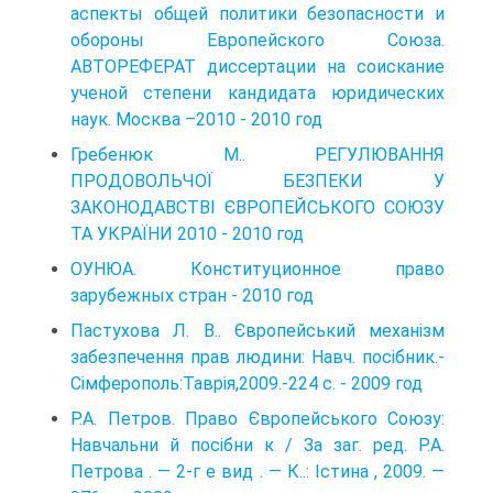
аспекты общей политики безопасности и
обороны Европейского Союза.
АВТОРЕФЕРАТ диссертации на соискание
ученой степени кандидата юридических
наук. Москва –2010 - 2010 год
Гребенюк М.. РЕГУЛЮВАННЯ
ПРОДОВОЛЬЧОЇ БЕЗПЕКИ У
ЗАКОНОДАВСТВІ ЄВРОПЕЙСЬКОГО СОЮЗУ
ТА УКРАЇНИ 2010 - 2010 год
ОУНЮА. Конституционное право
зарубежных стран - 2010 год
Пастухова Л. В.. Європейський механізм
забезпечення прав людини: Навч. посібник.-
Сімферополь:Таврія,2009.-224 с. - 2009 год
Р.А. Петров. Право Європейського Союзу:
Навчальни й посібни к / За заг. ред. Р.А.
Петрова . — 2-г е вид . — К..: Істина , 2009. —