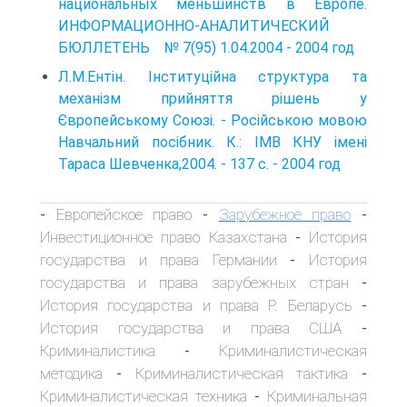
национальных меньшинств в Европе.
ИНФОРМАЦИОННО-АНАЛИТИЧЕСКИЙ
БЮЛЛЕТЕНЬ № 7(95) 1.04.2004 - 2004 год
Л.М.Ентін. Інституційна структура та
механізм прийняття рішень у
Європейському Союзі. - Російською мовою
Навчальний посібник. К.: ІМВ КНУ імені
Тараса Шевченка,2004. - 137 с. - 2004 год
Европейское право
Зарубежное право
-
-
-
Инвестиционное право Казахстана
История
-
государства и права Германии
История
-
государства и права зарубежных стран
-
История государства и права Р. Беларусь
-
История государства и права США
-
Криминалистика
Криминалистическая
-
методика
Криминалистическая тактика
-
-
Криминалистическая техника
Криминальная
-