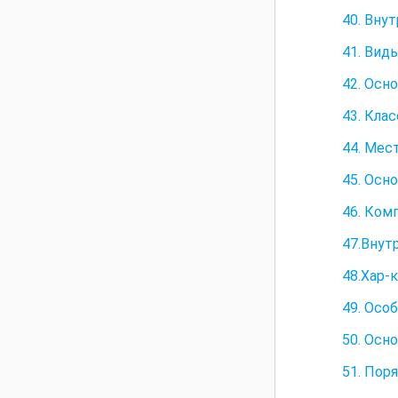
40. Вну
41. Вид
42. Осн
43. Кла
44. Мест
45. Осн
46. Ком
47.Внут
48.Хар-
49. Особ
50. Осн
51. Пор