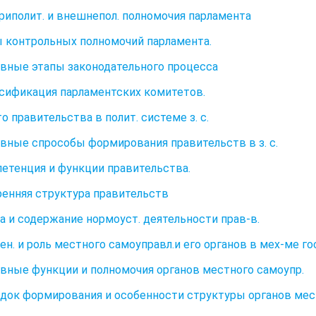
триполит. и внешнепол. полномочия парламента
ы контрольных полномочий парламента.
овные этапы законодательного процесса
ссификация парламентских комитетов.
о правительства в полит. системе з. с.
овные спрособы формирования правительств в з. с.
петенция и функции правительства.
ренняя структура правительств
ка и содержание нормоуст. деятельности прав-в.
ен. и роль местного самоуправл.и его органов в мех-ме го
овные функции и полномочия органов местного самоупр.
ядок формирования и особенности структуры органов мес