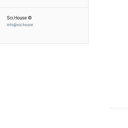
Sci.House ©
info@sci.house