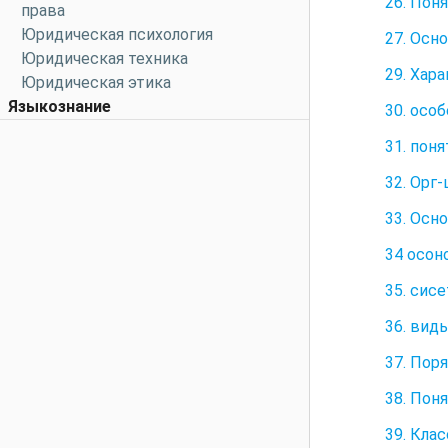
26. Пон
права
Юридическая психология
27. Осн
Юридическая техника
29. Хар
Юридическая этика
Языкознание
30. осо
31. пон
32. Орг-
33. Осн
34 осон
35. сис
36. вид
37. Пор
38. Пон
39. Кла