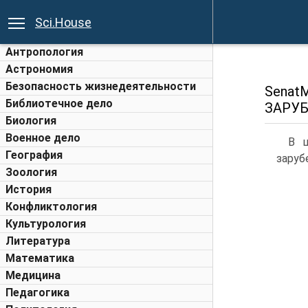
Sci.House
Антропология
Астрономия
Безопасность жизнедеятельности
Sena
Библиотечное дело
ЗАРУБ
Биология
Военное дело
В ш
География
заруб
Зоология
История
Конфликтология
Культурология
Литература
Математика
Медицина
Педагогика