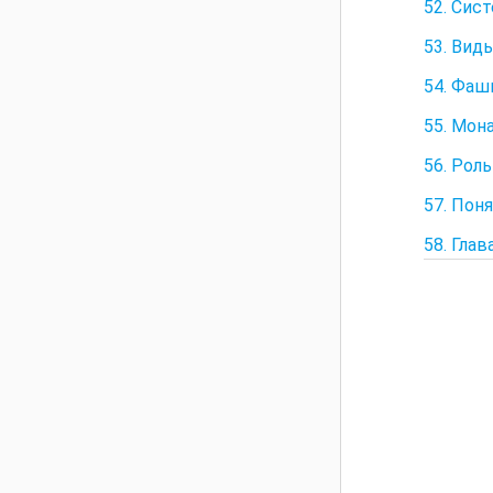
52. Сис
53. Вид
54. Фаш
55. Мона
56. Рол
57. Пон
58. Гла