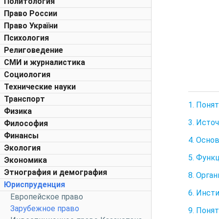
Политология
Право России
Право України
Психология
Религоведение
СМИ и журналистика
Социология
Технические науки
Транспорт
1. Поня
Физика
3. Источ
Философия
Финансы
4. Осно
Экология
5. Функ
Экономика
Этнография и демография
8. Орган
Юриспруденция
6. Инст
Европейское право
Зарубежное право
9. Поня