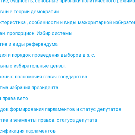
ятие, сущность, основные признаки политического режима
овные теории демократии.
актеристика , особенности и виды мажоритарной избирате
бен. пропорцион. Избир системы.
ятие и виды референдума.
ция и порядок проведения выборов в з. с.
овные избирательные цензы.
овные полномочия главы государства.
етма избрания президента.
ы права вето
ядок формирования парламентов и статус депутатов
ятие и элементы правов. статуса депутата
ссификация парламентов