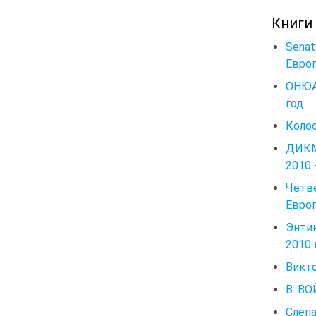
Книги
Sena
Европ
ОНЮА
год
Колос
ДИКМ
2010 
Четве
Европ
Энтин
2010 г
Викто
В. ВО
Слепа