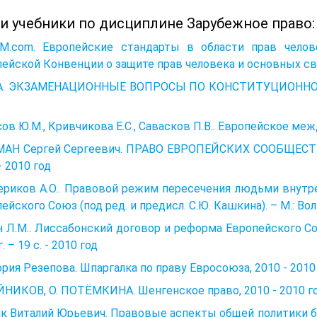
 и учебники по дисциплине Зарубежное право:
tM.com. Европейские стандарты в области прав челове
ейской Конвенции о защите прав человека и основных сво
. ЭКЗАМЕНАЦИОННЫЕ ВОПРОСЫ ПО КОНСТИТУЦИОННОМУ
ов Ю.М., Кривчикова Е.С., Савасков П.В.. Европейское меж
АН Сергей Сергеевич. ПРАВО ЕВРОПЕЙСКИХ СООБЩЕСТВ
- 2010 год
риков А.О.. Правовой режим пересечения людьми внутре
ейского Союз (под ред. и предисл. С.Ю. Кашкина). – М.: Волт
 Л.М.. Лиссабонский договор и реформа Европейского Сою
. – 19 с. - 2010 год
рия Резепова. Шпаргалка по праву Евросоюза, 2010 - 2010
ЙНИКОВ, О. ПОТЁМКИНА. Шенгенское право, 2010 - 2010 г
к Виталий Юрьевич. Правовые аспекты общей политики б