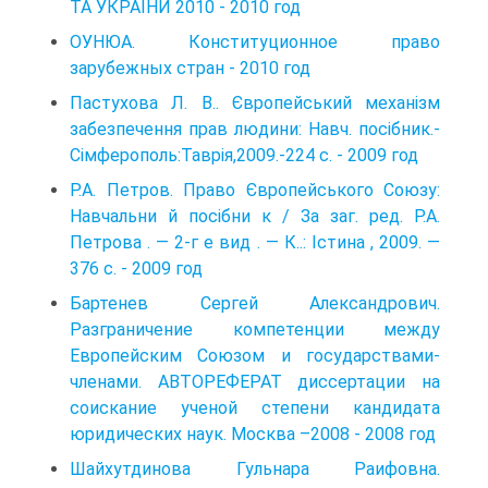
ТА УКРАЇНИ 2010 - 2010 год
ОУНЮА. Конституционное право
зарубежных стран - 2010 год
Пастухова Л. В.. Європейський механізм
забезпечення прав людини: Навч. посібник.-
Сімферополь:Таврія,2009.-224 с. - 2009 год
Р.А. Петров. Право Європейського Союзу:
Навчальни й посібни к / За заг. ред. Р.А.
Петрова . — 2-г е вид . — К..: Істина , 2009. —
376 с. - 2009 год
Бартенев Сергей Александрович.
Разграничение компетенции между
Европейским Союзом и государствами-
членами. АВТОРЕФЕРАТ диссертации на
соискание ученой степени кандидата
юридических наук. Москва –2008 - 2008 год
Шайхутдинова Гульнара Раифовна.