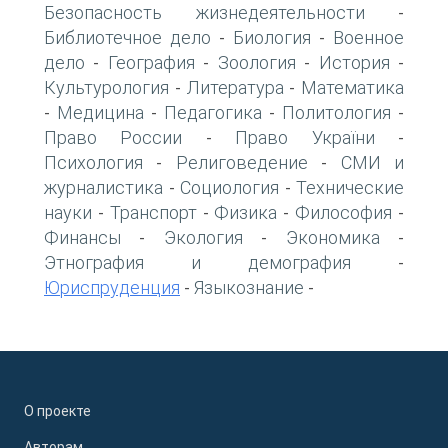
Безопасность жизнедеятельности
-
Библиотечное дело
Биология
Военное
-
-
дело
География
Зоология
История
-
-
-
-
Культурология
Литература
Математика
-
-
Медицина
Педагогика
Политология
-
-
-
-
Право России
Право України
-
-
Психология
Религоведение
СМИ и
-
-
журналистика
Социология
Технические
-
-
науки
Транспорт
Физика
Философия
-
-
-
-
Финансы
Экология
Экономика
-
-
-
Этнография и демография
-
Юриспруденция
Языкознание
-
-
О проекте
Авторам