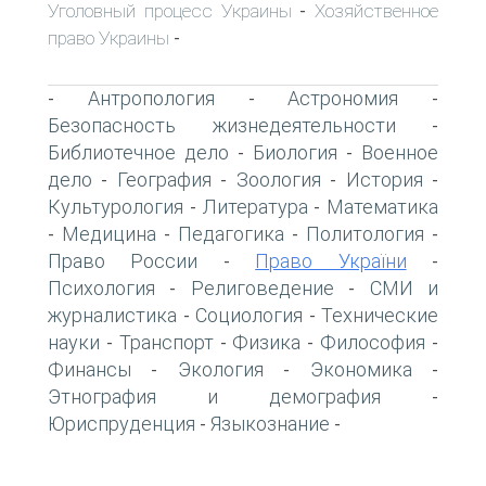
Уголовный процесс Украины
Хозяйственное
-
право Украины
-
Антропология
Астрономия
-
-
-
Безопасность жизнедеятельности
-
Библиотечное дело
Биология
Военное
-
-
дело
География
Зоология
История
-
-
-
-
Культурология
Литература
Математика
-
-
Медицина
Педагогика
Политология
-
-
-
-
Право России
Право України
-
-
Психология
Религоведение
СМИ и
-
-
журналистика
Социология
Технические
-
-
науки
Транспорт
Физика
Философия
-
-
-
-
Финансы
Экология
Экономика
-
-
-
Этнография и демография
-
Юриспруденция
Языкознание
-
-