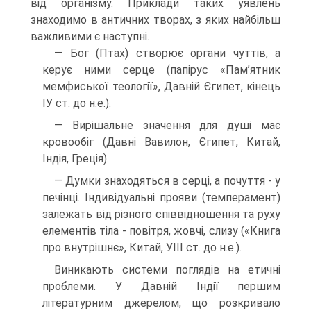
від організму. Приклади таких уявлень
знаходимо в античних творах, з яких найбільш
важливими є наступні.
— Бог (Птах) створює органи чуттів, а
керує ними серце (папірус «Пам’ятник
мемфиської теології», Давній Єгипет, кінець
ІУ ст. до н.е.).
— Вирішальне значення для душі має
кровообіг (Давні Вавилон, Єгипет, Китай,
Індія, Греція).
— Думки знаходяться в серці, а почуття - у
печінці. Індивідуальні прояви (темперамент)
залежать від різного співвідношення та руху
елементів тіла - повітря, жовчі, слизу («Книга
про внутрішнє», Китай, УІІІ ст. до н.е.).
Виникають системи поглядів на етичні
проблеми. У Давній Індії пе­ршим
літературним джерелом, що розкривало