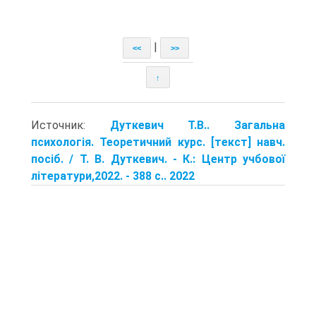
|
<<
>>
↑
Источник:
Дуткевич Т.В.. Загальна
психологія. Теоретичний курс. [текст] навч.
посіб. / Т. В. Дуткевич. - К.: Центр учбової
літератури,2022. - 388 с.. 2022