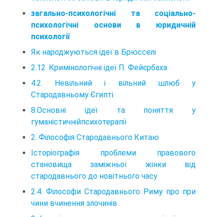
загально-психологічні та соціально-
психологічні основи в юридичній
психології
Як народжуються ідеї в Брюсселі
2.12. Кримінологічні ідеї П. Фейєрбаха
4.2. Невільний і вільний шлюб у
Стародавньому Єгипті
8.Основні ідеї та поняття у
гуманістичнійпсихотерапії
2. Філософія Стародавнього Китаю
Історіографія проблеми правового
становища заміжньої жінки від
стародавнього до новітнього часу
2.4. Філософи Стародавнього Риму про при
чини вчинення злочинів