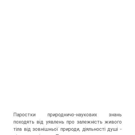
Паростки природничо-наукових знань
походять від уяв­лень про залежність живого
тіла від зовнішньої природи, діяльності душі -