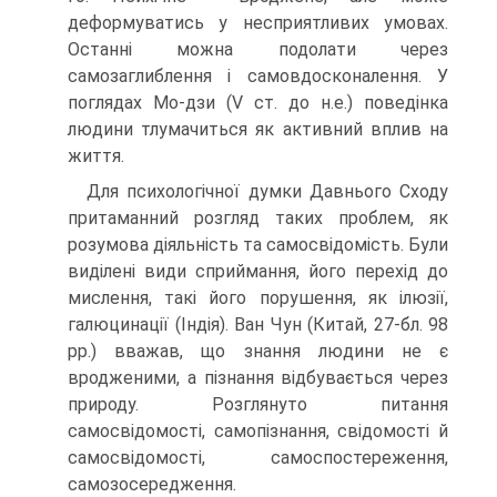
деформуватись у несприятливих умовах.
Останні можна подолати через
самозаглиблення і самовдоско­налення. У
поглядах Мо-дзи (V ст. до н.е.) поведінка
людини тлума­читься як активний вплив на
життя.
Для психологічної думки Давнього Сходу
притаманний розгляд та­ких проблем, як
розумова діяльність та самосвідомість. Були
виділені види сприймання, його перехід до
мислення, такі його порушення, як ілюзії,
галюцинації (Індія). Ван Чун (Китай, 27-бл. 98
рр.) вважав, що знання людини не є
вродженими, а пізнання відбувається через
приро­ду. Розглянуто питання
самосвідомості, самопізнання, свідомості й
са­мосвідомості, самоспостереження,
самозосередження.