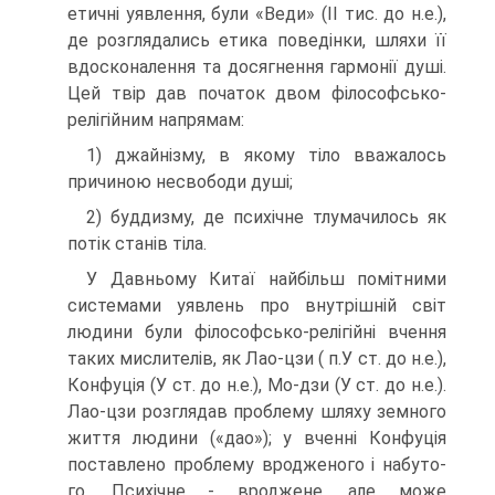
етичні уявлення, були «Веди» (ІІ тис. до н.е.),
де розглядались етика поведінки, шляхи її
вдос­коналення та досягнення гармонії душі.
Цей твір дав початок двом фі­лософсько-
релігійним напрямам:
1) джайнізму, в якому тіло вважалось
причиною несвободи душі;
2) буддизму, де психічне тлумачилось як
потік станів тіла.
У Давньому Китаї найбільш помітними
системами уявлень про внутрішній світ
людини були філософсько-релігійні вчення
таких мис­лителів, як Лао-цзи ( п.У ст. до н.е.),
Конфуція (У ст. до н.е.), Мо-дзи (У ст. до н.е.).
Лао-цзи розглядав проблему шляху земного
життя людини («дао»); у вченні Конфуція
поставлено проблему вродженого і набуто­
го. Психічне - вроджене, але може