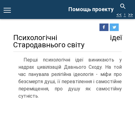
Помощь проекту
<<
↑
>>
Психологічні ідеї
Стародавнього світу
Перші психологічні ідеї виникають у
надрах цивілізацій Давнього Сходу. На той
час панувала релігійна ідеологія - міфи про
безсмертя душі, її перевтілення і самостійне
переміщення, про душу як самостій­ну
сутність.