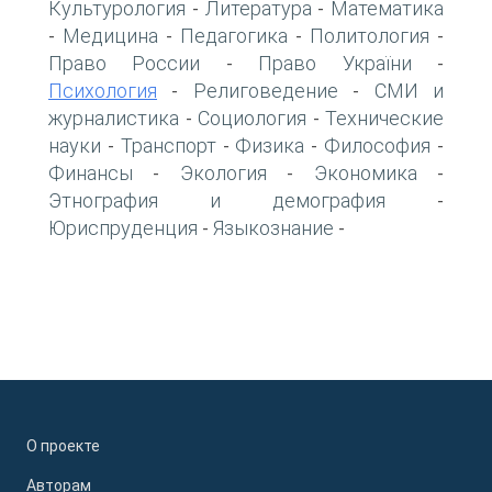
Культурология
Литература
Математика
-
-
Медицина
Педагогика
Политология
-
-
-
-
Право России
Право України
-
-
Психология
Религоведение
СМИ и
-
-
журналистика
Социология
Технические
-
-
науки
Транспорт
Физика
Философия
-
-
-
-
Финансы
Экология
Экономика
-
-
-
Этнография и демография
-
Юриспруденция
Языкознание
-
-
О проекте
Авторам