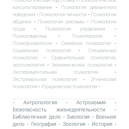
-
консультирование
Психология девиантного
-
поведения
Психология личности
Психология
-
-
общения
Психология рекламы
Психология
-
-
труда
Психология управления
-
-
Психосоматика
Психотерапия
-
-
Психофизиология
Семейная психология
-
-
Социальная психология
Специальная
-
психология
Сравнительная психология,
-
зоопсихология
Экономическая психология
-
-
Экспериментальная психология
-
Экстремальная психология
Этническая
-
психология
Юридическая психология
-
-
Антропология
Астрономия
-
-
-
Безопасность жизнедеятельности
-
Библиотечное дело
Биология
Военное
-
-
дело
География
Зоология
История
-
-
-
-