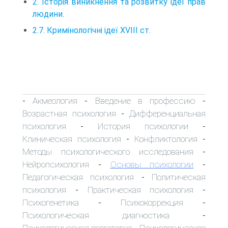
2. Історія виникнення та розвитку ідеї прав
людини.
2.7. Кримінологічні ідеї XVIII ст.
Акмеология
Введение в профессию
-
-
-
Возрастная психология
Дифференциальная
-
психология
История психологии
-
-
Клиническая психология
Конфликтология
-
-
Методы психологического исследования
-
Нейропсихология
Основы психологии
-
-
Педагогическая психология
Политическая
-
психология
Практическая психология
-
-
Психогенетика
Психокоррекция
-
-
Психологическая диагностика
-
Психологическая подготовка
Психологическое