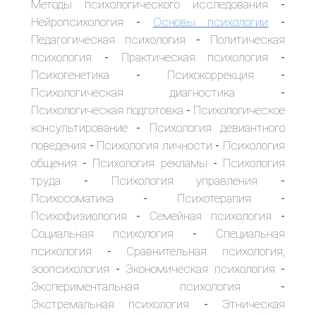
Методы психологического исследования
-
Нейропсихология
Основы психологии
-
-
Педагогическая психология
Политическая
-
психология
Практическая психология
-
-
Психогенетика
Психокоррекция
-
-
Психологическая диагностика
-
Психологическая подготовка
Психологическое
-
консультирование
Психология девиантного
-
поведения
Психология личности
Психология
-
-
общения
Психология рекламы
Психология
-
-
труда
Психология управления
-
-
Психосоматика
Психотерапия
-
-
Психофизиология
Семейная психология
-
-
Социальная психология
Специальная
-
психология
Сравнительная психология,
-
зоопсихология
Экономическая психология
-
-
Экспериментальная психология
-
Экстремальная психология
Этническая
-