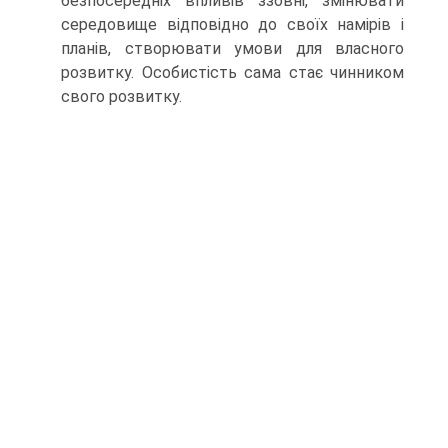
безпосередніх впливів ззовні, змінювати
середовище відповідно до своїх намірів і
планів, створювати умови для власного
розвитку. Осо­бистість сама стає чинником
свого розвитку.