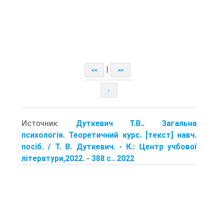
|
<<
>>
↑
Источник:
Дуткевич Т.В.. Загальна
психологія. Теоретичний курс. [текст] навч.
посіб. / Т. В. Дуткевич. - К.: Центр учбової
літератури,2022. - 388 с.. 2022