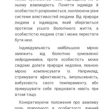
ньому взаємодіють. Поняття індивіда й
особистості розріз­няються, охоплюючи різні
системи властивостей людини. Від природи
лю­дина є індивідом, який зберігається
протягом усього біологічного життя, а
особистістю людина стає і може перестати
бути нею.
Індивідуальність найбільшою мірою
залежить від біологічно зумовленої
нейродинаміки, проте особистість може
свідомо долати природні недоліки, певною
мірою компенсувати їх. Наприклад,
стримува­ти афективність, імпульсивність,
вибуховість свого темпераменту, або
примушувати себе працювати навіть при
втомі тощо.
Конкретизуючи положення про важливу
роль природного в особис­тості, вчений