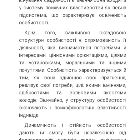
існування свідомості є знання.Вони входять
у систему психічних властивостей як певна
підсистема, що ха­рактеризує освіченість
особистості.
Крім того, важливою складовою
структури особистості є спрямова­ність її
діяльності, яка визначається потребами й
інтересами, ціннісними орієнтаціями, цілями
та установками, моральними та іншими
почуття­ми. Особистість характеризується й
тим, як вона здійснює свої праг­нення,
реалізує свої потреби, цілі, якими вміннями,
здібностями та вольовими якостями
володіє. Звичайно, у структуру особистості
вклю­чають і психофізіологічні властивості
індивіда.
Динамічність і стійкість особистості
дають їй змогу бути незалеж­ною від