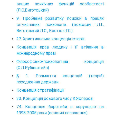
вищих психічних функцій особистості
(Л.С.Виготський)
9. Проблема розвитку психіки в працях
вітчизняних психологів (Божович Л.І.,
Виготський Л.С., Костюк Г.С.)
27. Християнська концепція історії:
Концепція прав людину і її втілення в
міжнародному праві
Філософсько-психологічна концепція
(С.Л.Рубінштейн)
§ 1. Розмаїття концепцій (теорій)
походження держави
Концепція стратифікації
30. Концепція осьового часу К.Ясперса:
74. Концепція боротьби з корупцією на
1998-2005 роки (основні положення).