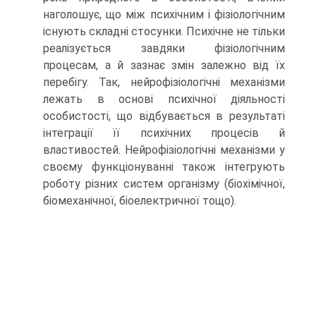
наголошує, що між психічним і фізіологічним
існують складні стосунки. Психічне не тільки
реалізується завдяки фізіологіч­ним
процесам, а й зазнає змін залежно від їх
перебігу. Так, нейрофізіоло­гічні механізми
лежать в основі психічної діяльності
особистості, що відбувається в результаті
інтеграції її психічних процесів й
властивостей. Нейрофізіологічні механізми у
своєму функціонуванні також інтегрують
роботу різних систем організму (біохімічної,
біомеханічної, біоелектрич­ної тощо).