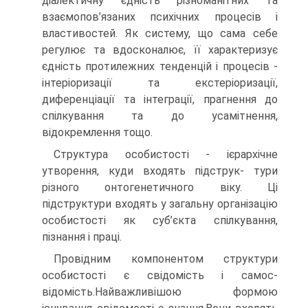
діалектичну єдність різнома­нітних та
взаємопов’язаних психічних процесів і
властивостей. Як систе­му, що сама себе
регулює та вдосконалює, її характеризує
єдність протилежних тенденцій і процесів -
інтеріоризації та екстеріоризації,
диференціації та інтеграції, прагнення до
спілкування та до усамітнення,
відокремлення тощо.
Структура особистості - ієрархічне
утворення, куди входять підструк- тури
різного онтогенетичного віку. Ці
підструктури входять у загальну ор­ганізацію
особистості як суб’єкта спілкування,
пізнання і праці.
Провідним компонентом структури
особистості є свідомість і самос­
відомість.Найважливішою формою