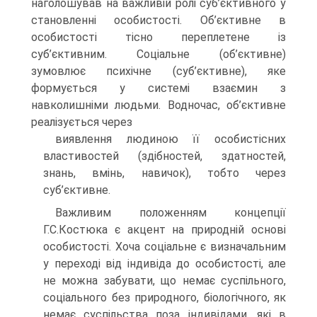
наголошував на важливій ролі суб’єктивного у
становленні особистос­ті. Об’єктивне в
особистості тісно переплетене із
суб’єктивним. Соціальне (об’єктивне)
зумовлює психічне (суб’єктивне), яке
формується у системі взаємин з
навколишніми людьми. Водночас, об’єктивне
реалізується через
виявлення людиною її особистісних
властивостей (здібностей, здатностей,
знань, вмінь, навичок), тобто через
суб’єктивне.
Важливим положенням концепції
Г.С.Костюка є акцент на природ­ній основі
особистості. Хоча соціальне є визначальним
у переході від індивіда до особистості, але
не можна забувати, що немає суспільного,
соціального без природного, біологічного, як
немає суспільства поза ін­дивідами, які в