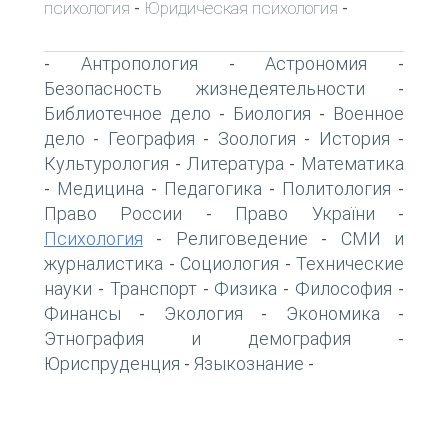
психология
Юридическая психология
-
-
Антропология
Астрономия
-
-
-
Безопасность жизнедеятельности
-
Библиотечное дело
Биология
Военное
-
-
дело
География
Зоология
История
-
-
-
-
Культурология
Литература
Математика
-
-
Медицина
Педагогика
Политология
-
-
-
-
Право России
Право України
-
-
Психология
Религоведение
СМИ и
-
-
журналистика
Социология
Технические
-
-
науки
Транспорт
Физика
Философия
-
-
-
-
Финансы
Экология
Экономика
-
-
-
Этнография и демография
-
Юриспруденция
Языкознание
-
-