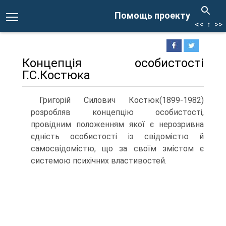
Помощь проекту
<<
↑
>>
Концепція особистості
Г.С.Костюка
Григорій Силович Костюк(1899-1982)
розробляв концепцію осо­бистості,
провідним положенням якої є нерозривна
єдність особистості із свідомістю й
самосвідомістю, що за своїм змістом є
системою психі­чних властивостей.