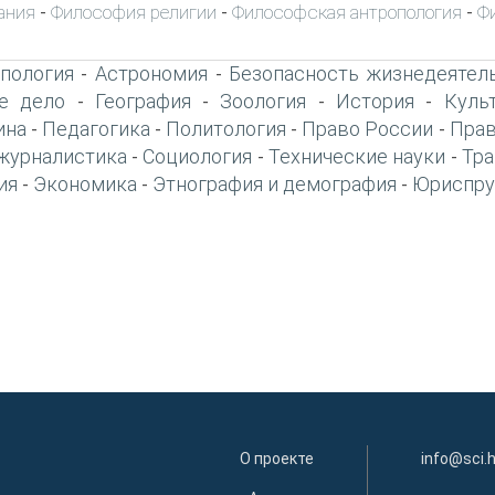
ания
Философия религии
Философская антропология
Ф
-
-
-
пология
Астрономия
Безопасность жизнедеятел
-
-
е дело
География
Зоология
История
Куль
-
-
-
-
ина
Педагогика
Политология
Право России
Прав
-
-
-
-
журналистика
Социология
Технические науки
Тра
-
-
-
ия
Экономика
Этнография и демография
Юриспру
-
-
-
О проекте
info@sci.