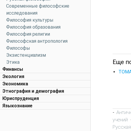
Современные философские
исследования
Философия культуры
Философия образования
Философия религии
Философская антропология
Философы
Экзистенциализм
Еще по
Этика
Финансы
ТОМА
Экология
Экономика
Этнография и демография
Юриспруденция
Языкознание
Антич
-
учений
Русска