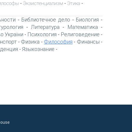
илософы
Экзистенциализм
Этика
-
-
-
ьности
Библиотечное дело
Биология
-
-
-
турология
Литература
Математика
-
-
-
о України
Психология
Религоведение
-
-
-
нспорт
Физика
Философия
Финансы
-
-
-
-
денция
Языкознание
-
-
house