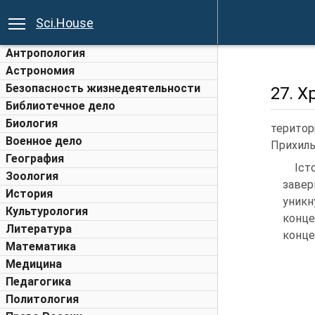
Sci.House
Антропология
Астрономия
Безопасность жизнедеятельности
27. Х
Библиотечное дело
Биология
територ
Военное дело
Прихиль
География
Іст
Зоология
завер
История
уникн
Культурология
конце
Литература
конце
Математика
Медицина
Педагогика
Политология