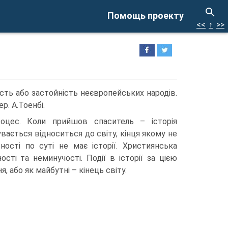
Помощь проекту
<<
↑
>>
ість або застойність неєвропейських народів.
р. А.Тоенбі.
роцес. Коли прийшов спаситель – історія
вається відноситься до світу, кінця якому не
ності по суті не має історії. Християнська
ті та неминучості. Події в історії за цією
 або як майбутні – кінець світу.