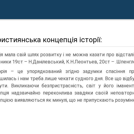
ристиянська концепція історії:
ія мала свій шлях розвитку і не можна казати про відстал
ники 19ст – Н.Данілевський, К.Н.Леонтьев, 20ст – .Шпенгле
орія – це упорядкований згідно задумки спасіння п
шилась і нам треба лише чекати судного дня. Все що відбу
ути. Викликаючи безпристрасність, світ у його іманент
пція надзвичайно переконлива завдяки своїй неповторнос
пцією виявляються як минулі, що не припускають розуміння,