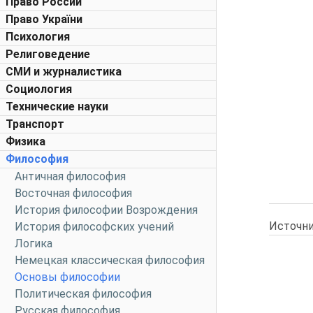
Право России
Право України
Психология
Религоведение
СМИ и журналистика
Социология
Технические науки
Транспорт
Физика
Философия
Античная философия
Восточная философия
История философии Возрождения
Источни
История философских учений
Логика
Немецкая классическая философия
Основы философии
Политическая философия
Русская философия