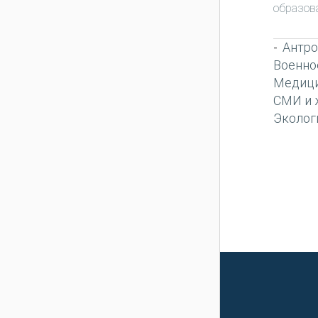
образов
Антро
-
Военно
Медиц
СМИ и 
Эколог