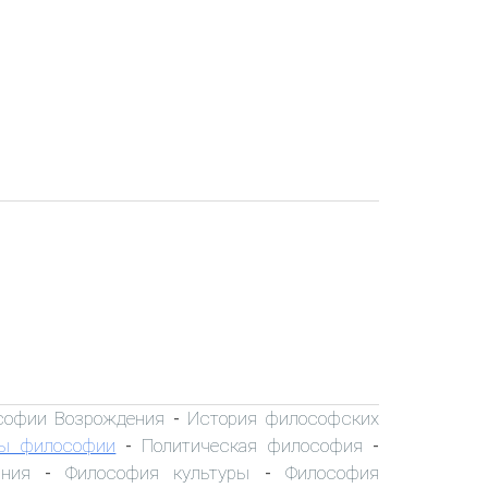
софии Возрождения
История философских
-
ы философии
Политическая философия
-
-
ния
Философия культуры
Философия
-
-