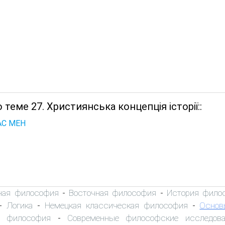
 теме 27. Християнська концепція історії::
С МЕН
ная философия
Восточная философия
История фило
-
-
Логика
Немецкая классическая философия
Основ
-
-
-
я философия
Современные философские исследова
-