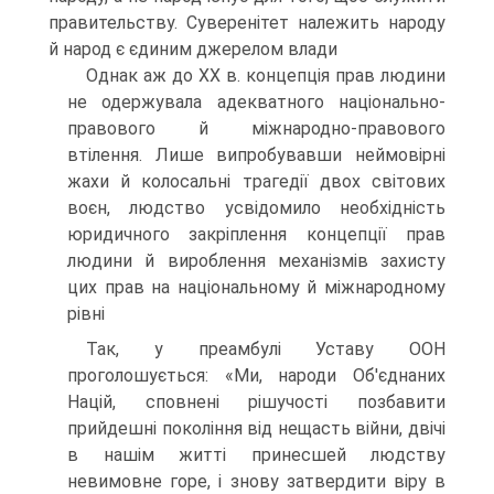
правительству. Суверенітет належить народу
й народ є єдиним джерелом влади
Однак аж до XX в. концепція прав людини
не одержувала адекватного національно-
правового й міжнародно-правового
втілення. Лише випробувавши неймовірні
жахи й колосальні трагедії двох світових
воєн, людство усвідомило необхідність
юридичного закріплення концепції прав
людини й вироблення механізмів захисту
цих прав на національному й міжнародному
рівні
Так, у преамбулі Уставу ООН
проголошується: «Ми, народи Об'єднаних
Націй, сповнені рішучості позбавити
прийдешні покоління від нещасть війни, двічі
в нашім житті принесшей людству
невимовне горе, і знову затвердити віру в