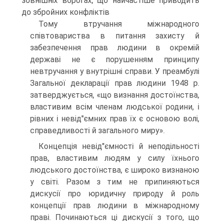
зовнішніх ворогах, що найчастіше приводить
до збройних конфліктів
Тому втручання міжнародного
співтовариства в питання захисту й
забезпечення прав людини в окремій
державі не є порушенням принципу
невтручання у внутрішні справи. У преамбулі
Загальної декларації прав людини 1948 р.
затверджується, «що визнання достоїнства,
властивим всім членам людської родини, і
рівних і невід"ємних прав їх є основою волі,
справедливості й загального миру».
Концепція невід"ємності й неподільності
прав, властивим людям у силу їхнього
людського достоїнства, є широко визнаною
у світі. Разом з тим не припиняються
дискусії про юридичну природу й роль
концепції прав людини в міжнародному
праві. Починаються ці дискусії з того, що