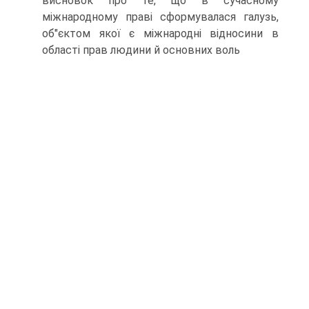
висновок про те, що в сучасному
міжнародному праві сформувалася галузь,
об"єктом якої є міжнародні відносини в
області прав людини й основних воль