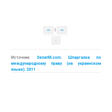
|
<<
>>
↑
Источник:
SenatM.com. Шпаргалка по
международному праву (на украинском
языке). 2011