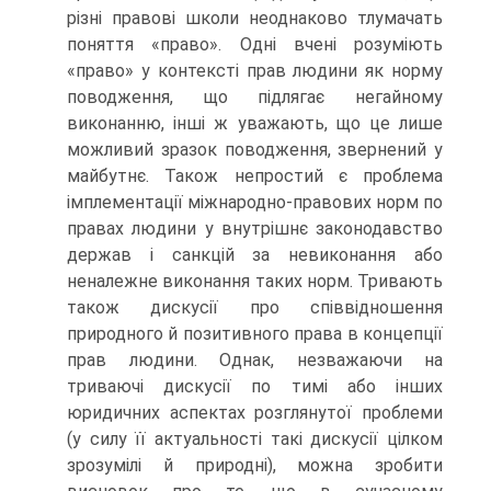
різні правові школи неоднаково тлумачать
поняття «право». Одні вчені розуміють
«право» у контексті прав людини як норму
поводження, що підлягає негайному
виконанню, інші ж уважають, що це лише
можливий зразок поводження, звернений у
майбутнє. Також непростий є проблема
імплементації міжнародно-правових норм по
правах людини у внутрішнє законодавство
держав і санкцій за невиконання або
неналежне виконання таких норм. Тривають
також дискусії про співвідношення
природного й позитивного права в концепції
прав людини. Однак, незважаючи на
триваючі дискусії по тимі або інших
юридичних аспектах розглянутої проблеми
(у силу її актуальності такі дискусії цілком
зрозумілі й природні), можна зробити