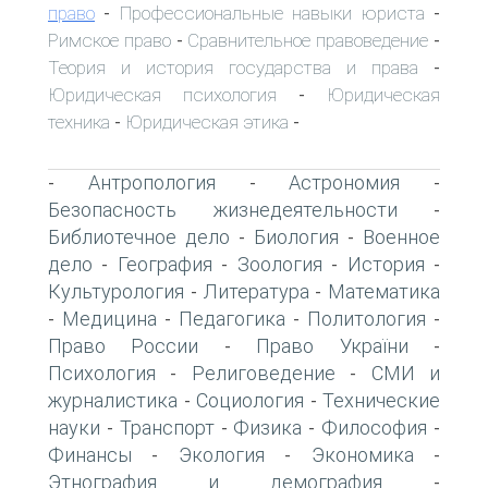
право
Профессиональные навыки юриста
-
-
Римское право
Сравнительное правоведение
-
-
Теория и история государства и права
-
Юридическая психология
Юридическая
-
техника
Юридическая этика
-
-
Антропология
Астрономия
-
-
-
Безопасность жизнедеятельности
-
Библиотечное дело
Биология
Военное
-
-
дело
География
Зоология
История
-
-
-
-
Культурология
Литература
Математика
-
-
Медицина
Педагогика
Политология
-
-
-
-
Право России
Право України
-
-
Психология
Религоведение
СМИ и
-
-
журналистика
Социология
Технические
-
-
науки
Транспорт
Физика
Философия
-
-
-
-
Финансы
Экология
Экономика
-
-
-
Этнография и демография
-