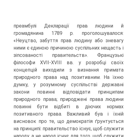
преамбулі Декларації прав людини й
громадянина 1789 р. проголошувалося:
«Неуцтво, забуття прав людину або зневагу
ними є єдиною причиною суспільних нещасть і
зіпсованості правительств». Французькі
філософи XVII-XVIII вв. у розробці своїх
концепцій виходили з визнання примата
природного права над позитивним. На їхню
думку, у розумному суспільстві державні
закони повинні відповідати принципам
природного права; природжені права людини
повинні бути відбиті в діючих нормах
позитивного права. Важливий був і їхній
висновок про те, що демократія ґрунтується
на принципі: правительство існує, щоб служити
народу, а не народ існує для того, щоб служити