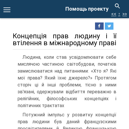
Помощь проекту
<<
↑
>>
Концепція прав людину і її
втілення в міжнародному праві
Людина, коли став усвідомлювати себе
мислячою частиною світобудови, початків
замислюватися над питаннями: «Хто я? Які
мої права? Який їхнє джерело?» Протягом
сторіч ці й інші проблеми, тісно з ними
зв'язані, одержували відбиття переважно в
релігійних, філософських концепціях і
політичних трактатах
Потужний імпульс у розвитку концепції
прав людини був даний французскими
просвітителями й Великою французькою