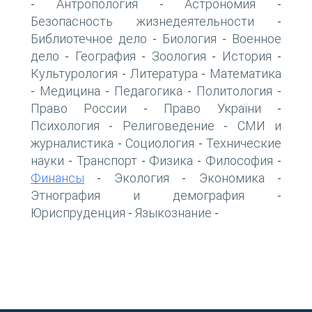
Антропология
Астрономия
-
-
-
Безопасность жизнедеятельности
-
Библиотечное дело
Биология
Военное
-
-
дело
География
Зоология
История
-
-
-
-
Культурология
Литература
Математика
-
-
Медицина
Педагогика
Политология
-
-
-
-
Право России
Право України
-
-
Психология
Религоведение
СМИ и
-
-
журналистика
Социология
Технические
-
-
науки
Транспорт
Физика
Философия
-
-
-
-
Финансы
Экология
Экономика
-
-
-
Этнография и демография
-
Юриспруденция
Языкознание
-
-