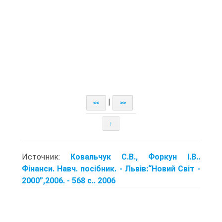
|
<<
>>
↑
Источник:
Ковальчук С.В., Форкун І.В..
Фінанси. Навч. посібник. - Львів:“Новий Світ -
2000”,2006. - 568 с.. 2006