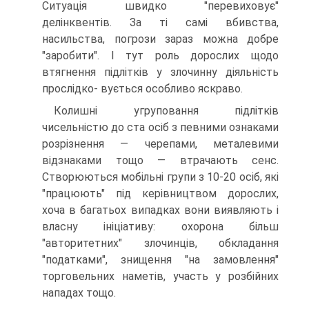
Ситуація швидко "перевиховує"
делінквентів. За ті самі вбивства,
насильства, погрози зараз можна добре
"заробити". І тут роль дорослих щодо
втягнення підлітків у злочинну діяльність
прослідко- вується особливо яскраво.
Колишні угруповання підлітків
чисельністю до ста осіб з певними ознаками
розрізнення — черепами, металевими
відзнаками тощо — втрачають сенс.
Створюються мобільні групи з 10-20 осіб, які
"працюють" під керівництвом дорослих,
хоча в багатьох випадках вони виявляють і
власну ініціативу: охорона більш
"авторитетних" злочинців, обкладання
"податками", знищення "на замовлення"
торговельних наметів, участь у розбійних
нападах тощо.