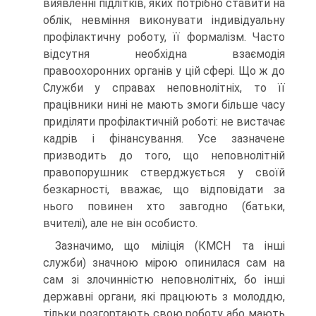
виявленні підлітків, яких потрібно ставити на
облік, невміння виконувати індивідуальну
профілактичну роботу, її формалізм. Часто
відсутня необхідна взаємодія
правоохоронних органів у цій сфері. Що ж до
Служби у справах неповнолітніх, то її
працівники нині не мають змоги більше часу
приділяти профілактичній роботі: не вистачає
кадрів і фінансування. Усе зазначене
призводить до того, що неповнолітній
правопорушник стверджується у своїй
безкарності, вважає, що відповідати за
нього повинен хто завгодно (батьки,
вчителі), але не він особисто.
Зазначимо, що міліція (КМСН та інші
служби) значною мірою опинилася сам на
сам зі злочинністю неповнолітніх, бо інші
державні органи, які працюють з молоддю,
тільки розгортають свою роботу або мають