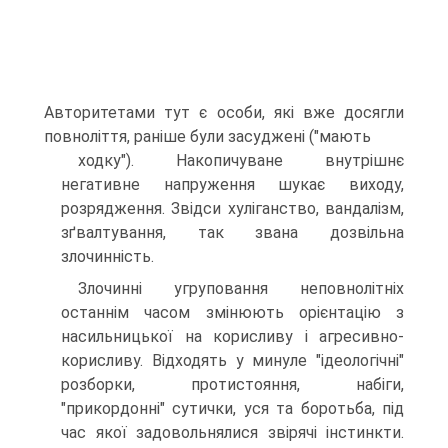
Авторитетами тут є особи, які вже досягли
повноліття, раніше були засуджені ("мають
ходку"). Накопичуване внутрішнє
негативне напруження шукає виходу,
розрядження. Звідси хуліганство, вандалізм,
зґвалтування, так звана дозвільна
злочинність.
Злочинні угруповання неповнолітніх
останнім часом змінюють орієнтацію з
насильницької на корисливу і агресивно-
корисливу. Відходять у минуле "ідеологічні"
розборки, протистояння, набіги,
"прикордонні" сутички, уся та боротьба, під
час якої задовольнялися звірячі інстинкти.