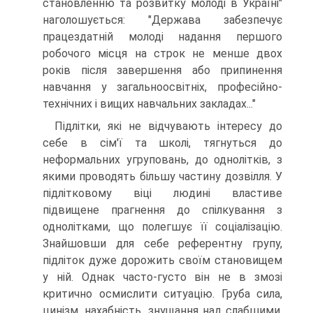
становленню та розвитку молоді в Україні"
наголошується: "Держава забезпечує
працездатній молоді надання першого
робочого місця на строк не менше двох
років після завершення або припинення
навчання у загальноосвітніх, професійно-
технічних і вищих навчальних закладах..."
Підлітки, які не відчувають інтересу до
себе в сім'ї та школі, тягнуться до
неформальних угруповань, до однолітків, з
якими проводять більшу частину дозвілля. У
підлітковому віці людині властиве
підвищене прагнення до спілкування з
однолітками, що полегшує її соціалізацію.
Знайшовши для себе референтну групу,
підліток дуже дорожить своїм становищем
у ній. Однак часто-густо він не в змозі
критично осмислити ситуацію. Груба сила,
цинізм, нахабність, знущання над слабшими,