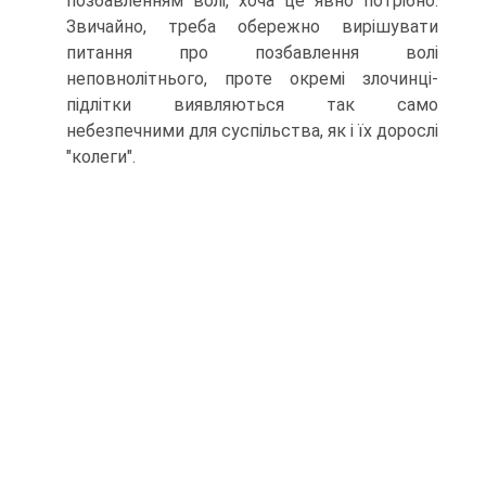
позбавленням волі, хоча це явно потрібно.
Звичайно, треба обережно вирішувати
питання про позбавлення волі
неповнолітнього, проте окремі злочинці-
підлітки виявляються так само
небезпечними для суспільства, як і їх дорослі
"колеги".