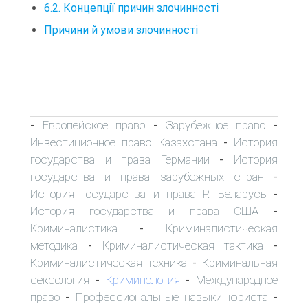
6.2. Концепції причин злочинності
Причини й умови злочинності
Европейское право
Зарубежное право
-
-
-
Инвестиционное право Казахстана
История
-
государства и права Германии
История
-
государства и права зарубежных стран
-
История государства и права Р. Беларусь
-
История государства и права США
-
Криминалистика
Криминалистическая
-
методика
Криминалистическая тактика
-
-
Криминалистическая техника
Криминальная
-
сексология
Криминология
Международное
-
-
право
Профессиональные навыки юриста
-
-