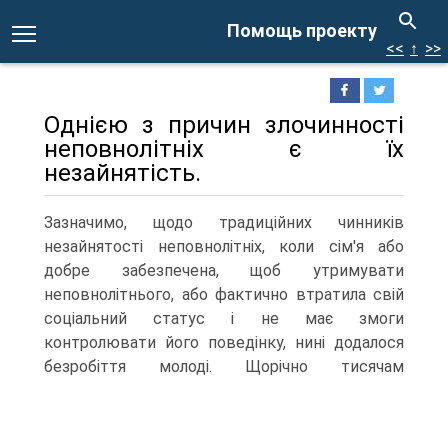
Помощь проекту
<<
↑
>>
Однією з причин злочинності
неповнолітніх є їх
незайнятість.
Зазначимо, щодо традиційних чинників
незайнятості неповнолітніх, коли сім'я або
добре забезпечена, щоб утримувати
неповнолітнього, або фактично втратила свій
соціальний статус і не має змоги
контролювати його поведінку, нині додалося
безробіття молоді.
Щорічно тисячам