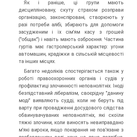
Як і раніше, ці групи мають
дисципліновану, скуту страхом розправи
організацію, законспіровані, створюють у
разі потреби алібі, збирають для допомоги
засудженим і їх сім'ям касу з грошей
("общак") і навіть мають озброєння. Частина
гуртів має гастролерський характер: угони
автомашин, крадіжки в сільській місцевості
та інших місцях.
Багато недоліків спостерігається також у
роботі правоохоронних органів і судів у
профілактиці злочинності неповнолітніх. Іноді
безпідставний лібералізм, своєрідну "данину
моді" виявляють судді, коли не беруть під
варту при провадженні досудового слідства
обвинувачуваних неповнолітніх, які скоїли
тяжкі злочини, коли виносять невиправдано
м'які вироки, якщо покарання не пов'язане з