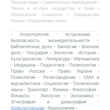
Римское право
Сравнительное правоведение
-
-
Теория и история государства и права
-
Юридическая психология
Юридическая
-
техника
Юридическая этика
-
-
Антропология
Астрономия
-
-
-
Безопасность жизнедеятельности
-
Библиотечное дело
Биология
Военное
-
-
дело
География
Зоология
История
-
-
-
-
Культурология
Литература
Математика
-
-
Медицина
Педагогика
Политология
-
-
-
-
Право России
Право України
-
-
Психология
Религоведение
СМИ и
-
-
журналистика
Социология
Технические
-
-
науки
Транспорт
Физика
Философия
-
-
-
-
Финансы
Экология
Экономика
-
-
-
Этнография и демография
-
Юриспруденция
Языкознание
-
-