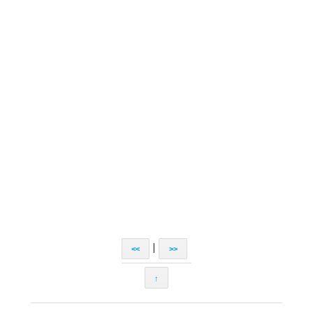
|
<<
>>
↑