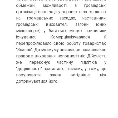
обмежені можливості, а громадські
організації (інспекції у справах неповнолітніх
на громадських засадах, наставники,
громадські вихователі, загони юних
міліціонерів) у багатьох місцях припинили
існування. Комерціалізувалося й
перепрофілювало свою роботу товариство
"Знання". До мінімуму знизилось позашкільне
правове виховання неповнолітніх. Дійсність
же переконує частину підлітків у
"доцільності" правового нігілізму, у тому, що
порушувати закон вигідніше, ніж
дотримуватися його.