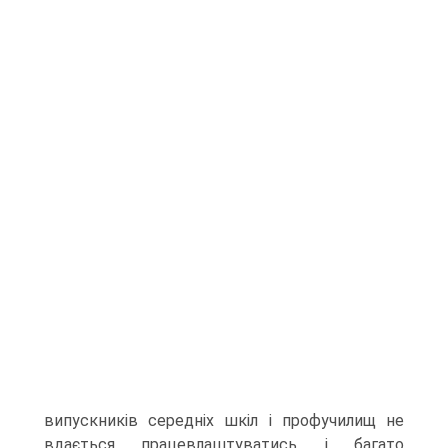
випускників середніх шкіл і профучилищ не
вдається працевлаштуватись, і багато