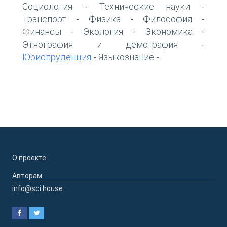
Социология
Технические науки
-
-
Транспорт
Физика
Философия
-
-
-
Финансы
Экология
Экономика
-
-
-
Этнография и демография
-
Юриспруденция
Языкознание
-
-
О проекте
Авторам
info@sci.house