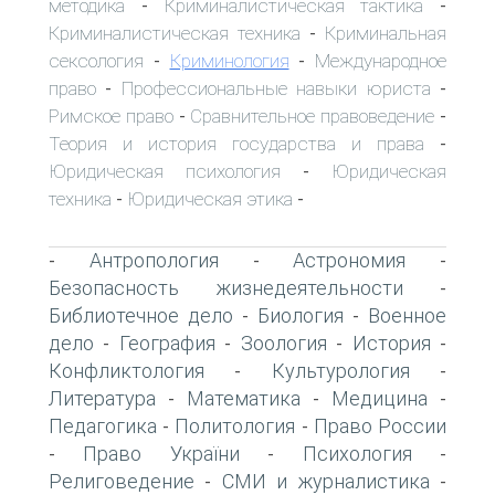
методика
Криминалистическая тактика
-
-
Криминалистическая техника
Криминальная
-
сексология
Криминология
Международное
-
-
право
Профессиональные навыки юриста
-
-
Римское право
Сравнительное правоведение
-
-
Теория и история государства и права
-
Юридическая психология
Юридическая
-
техника
Юридическая этика
-
-
Антропология
Астрономия
-
-
-
Безопасность жизнедеятельности
-
Библиотечное дело
Биология
Военное
-
-
дело
География
Зоология
История
-
-
-
-
Конфликтология
Культурология
-
-
Литература
Математика
Медицина
-
-
-
Педагогика
Политология
Право России
-
-
Право України
Психология
-
-
-
Религоведение
СМИ и журналистика
-
-