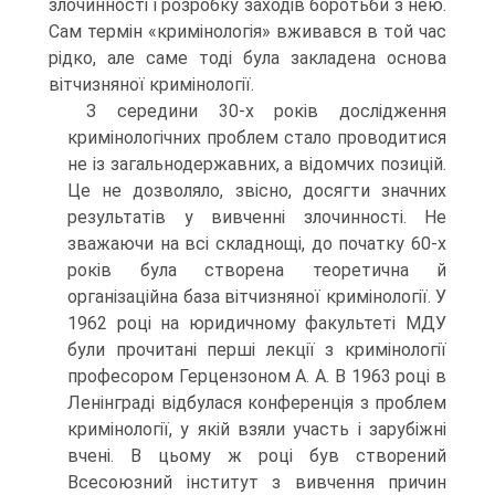
злочинності і розробку заходів боротьби з нею.
Сам термін «кримінологія» вживався в той час
рідко, але саме тоді була закладена основа
вітчизняної кримінології.
З середини 30-х років дослідження
кримінологічних проблем стало проводитися
не із загальнодержавних, а відомчих позицій.
Це не дозволяло, звісно, досягти значних
результатів у вивченні злочинності. Не
зважаючи на всі складнощі, до початку 60-х
років була створена теоретична й
організаційна база вітчизняної кримінології. У
1962 році на юридичному факультеті МДУ
були прочитані перші лекції з кримінології
професором Герцензоном А. А. В 1963 році в
Ленінграді відбулася конференція з проблем
кримінології, у якій взяли участь і зарубіжні
вчені. В цьому ж році був створений
Всесоюзний інститут з вивчення причин