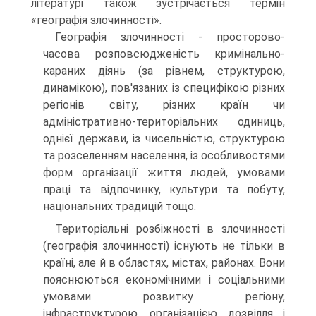
літературі також зустрічається термін
«географія злочинності».
Географія злочинності - просторово-
часова розповсюдженість кримінально-
караних діянь (за рівнем, структурою,
динамікою), пов'язаних із специфікою різних
регіонів світу, різних країн чи
адміністративно-територіальних одиниць,
однієї держави, із чисельністю, структурою
та розселенням населення, із особливостями
форм організації життя людей, умовами
праці та відпочинку, культури та побуту,
національних традицій тощо.
Територіальні розбіжності в злочинності
(географія злочинності) існують не тільки в
країні, але й в областях, містах, районах. Вони
пояснюються економічними і соціальними
умовами розвитку регіону,
інфраструктурою, організацією дозвілля і