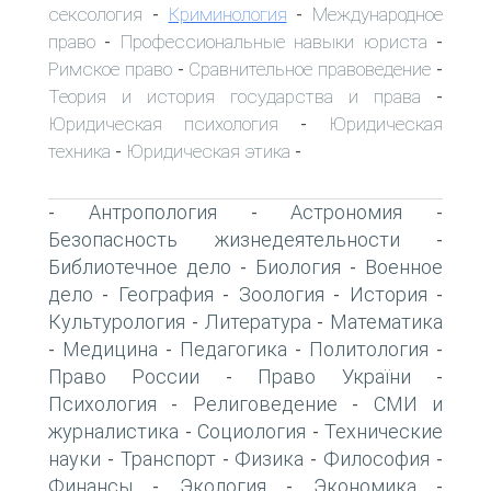
сексология
Криминология
Международное
-
-
право
Профессиональные навыки юриста
-
-
Римское право
Сравнительное правоведение
-
-
Теория и история государства и права
-
Юридическая психология
Юридическая
-
техника
Юридическая этика
-
-
Антропология
Астрономия
-
-
-
Безопасность жизнедеятельности
-
Библиотечное дело
Биология
Военное
-
-
дело
География
Зоология
История
-
-
-
-
Культурология
Литература
Математика
-
-
Медицина
Педагогика
Политология
-
-
-
-
Право России
Право України
-
-
Психология
Религоведение
СМИ и
-
-
журналистика
Социология
Технические
-
-
науки
Транспорт
Физика
Философия
-
-
-
-
Финансы
Экология
Экономика
-
-
-