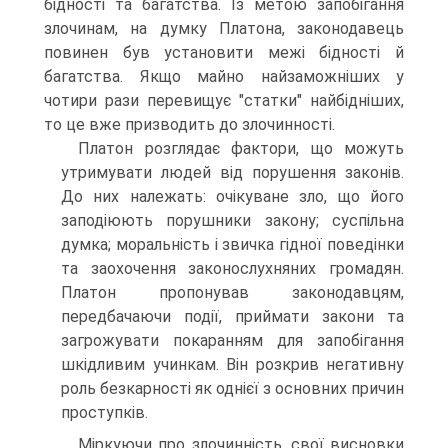
бідності та багатства. Із метою запобігання
злочинам, на думку Платона, законодавець
повинен був установити межі бідності й
багатства. Якщо майно найзаможніших у
чотири рази перевищує "статки" найбідніших,
то це вже призводить до злочинності.
Платон розглядає фактори, що можуть
утримувати людей від порушення законів.
До них належать: очікуване зло, що його
заподіюють порушники закону; суспільна
думка; моральність і звичка гідної поведінки
та заохочення законослухняних громадян.
Платон пропонував законодавцям,
передбачаючи події, приймати закони та
загрожувати покаранням для запобігання
шкідливим учинкам. Він розкрив негативну
роль безкарності як однієї з основних причин
проступків.
Міркуючи про злочинність, свої висновки