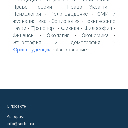
Право России
Право України
-
-
Психология
Религоведение
СМИ и
-
-
журналистика
Социология
Технические
-
-
науки
Транспорт
Физика
Философия
-
-
-
-
Финансы
Экология
Экономика
-
-
-
Этнография и демография
-
Юриспруденция
Языкознание
-
-
О проекте
Авторам
info@sci.house