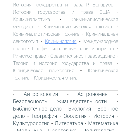
История государства и права Р. Беларусь
-
История государства и права США
-
Криминалистика
Криминалистическая
-
методика
Криминалистическая тактика
-
-
Криминалистическая техника
Криминальная
-
сексология
Криминология
Международное
-
-
право
Профессиональные навыки юриста
-
-
Римское право
Сравнительное правоведение
-
-
Теория и история государства и права
-
Юридическая психология
Юридическая
-
техника
Юридическая этика
-
-
Антропология
Астрономия
-
-
-
Безопасность жизнедеятельности
-
Библиотечное дело
Биология
Военное
-
-
дело
География
Зоология
История
-
-
-
-
Культурология
Литература
Математика
-
-
Медицина
Педагогика
Политология
-
-
-
-