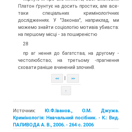
Платон ґрунтує на досить простих, але все-
таки спеціальних кримінологічних
дослідженнях. У "Законах", наприклад, ми
можемо знайти соціологію мотивів убивств:
на першому місці - за поширеністю
28
пр аг нення до багатства; на другому -
честолюбство; на третьому -прагнення
сховати раніше вчинений злочин8.
|
<<
>>
↑
Источник:
Ю.Ф.Іванов., О.М. Джужа.
Кримінологія: Навчальний посібник. - К.: Вид.
ПАЛИВОДА А. В., 2006. - 264 с. 2006