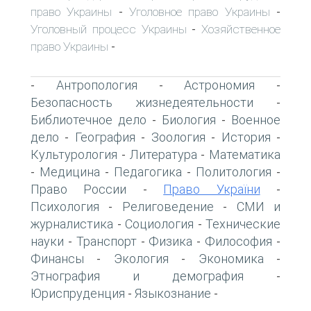
право Украины
Уголовное право Украины
-
-
Уголовный процесс Украины
Хозяйственное
-
право Украины
-
Антропология
Астрономия
-
-
-
Безопасность жизнедеятельности
-
Библиотечное дело
Биология
Военное
-
-
дело
География
Зоология
История
-
-
-
-
Культурология
Литература
Математика
-
-
Медицина
Педагогика
Политология
-
-
-
-
Право России
Право України
-
-
Психология
Религоведение
СМИ и
-
-
журналистика
Социология
Технические
-
-
науки
Транспорт
Физика
Философия
-
-
-
-
Финансы
Экология
Экономика
-
-
-
Этнография и демография
-
Юриспруденция
Языкознание
-
-