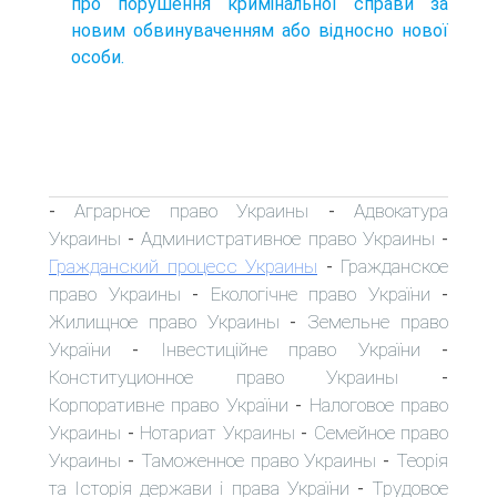
про порушення кримінальної справи за
новим обвинуваченням або відносно нової
особи.
Аграрное право Украины
Адвокатура
-
-
Украины
Административное право Украины
-
-
Гражданский процесс Украины
Гражданское
-
право Украины
Екологічне право України
-
-
Жилищное право Украины
Земельне право
-
України
Інвестиційне право України
-
-
Конституционное право Украины
-
Корпоративне право України
Налоговое право
-
Украины
Нотариат Украины
Семейное право
-
-
Украины
Таможенное право Украины
Теорія
-
-
та Історія держави і права України
Трудовое
-