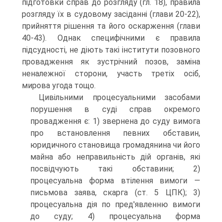
підготовки справ до розгляду (гл. 18), правила
розгляду їх в судовому засіданні (глави 20-22),
прийняття рішення та його оскарження (глави
40-43). Однак специфічними є правила
підсудності, не діють такі інститути позовного
провадження як зустрічний позов, заміна
неналежної сторони, участь третіх осіб,
мирова угода тощо.
Цивільними процесуальними засобами
порушення в суді справ окремого
провадження є: 1) звернена до суду вимога
про встановлення певних обставин,
юридичного становища громадянина чи його
майна або неправильність дій органів, які
посвідчують такі обставини; 2)
процесуальна форма втілення вимоги —
письмова заява, скарга (ст. 5 ЦПК); 3)
процесуальна дія по пред'явленню вимоги
до суду; 4) процесуальна форма