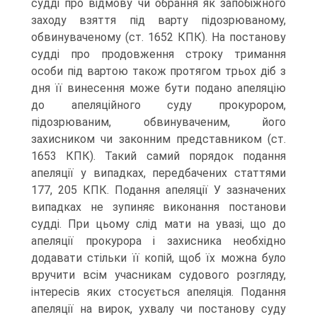
судді про відмову чи обрання як запобіжного
заходу взяття під варту підозрюваному,
обвинуваченому (ст. 1652 КПК). На постанову
судді про продовження строку тримання
особи під вартою також протягом трьох діб з
дня її винесення може бути подано апеляцію
до апеляційного суду прокурором,
підозрюваним, обвинуваченим, його
захисником чи законним представником (ст.
1653 КПК). Такий самий порядок подання
апеляції у випадках, передбачених статтями
177, 205 КПК. Подання апеляції У зазначених
випадках не зупиняє виконання постанови
судді. При цьому слід мати на увазі, що до
апеляції прокурора і захисника необхідно
додавати стільки її копій, щоб їх можна було
вручити всім учасникам судового розгляду,
інтересів яких стосується апеляція. Подання
апеляції на вирок, ухвалу чи постанову суду