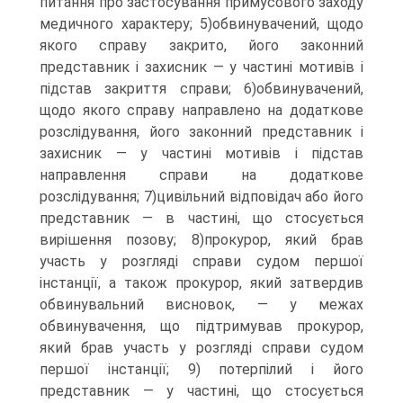
питання про застосування примусового заходу
медичного характеру; 5)обвинувачений, щодо
якого справу закрито, його законний
представник і захисник — у частині мотивів і
підстав закриття справи; 6)обвинувачений,
щодо якого справу направлено на додаткове
розслідування, його законний представник і
захисник — у частині мотивів і підстав
направлення справи на додаткове
розслідування; 7)цивільний відповідач або його
представник — в частині, що стосується
вирішення позову; 8)прокурор, який брав
участь у розгляді справи судом першої
інстанції, а також прокурор, який затвердив
обвинувальний висновок, — у межах
обвинувачення, що підтримував прокурор,
який брав участь у розгляді справи судом
першої інстанції; 9) потерпілий і його
представник — у частині, що стосується