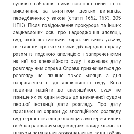
зупиняє набрання ними законної сили та їх
виконання, за винятком деяких випадків,
передбачених у законі (статті 1652, 1653, 205
КПК). Після повідомлення прокурора та інших
зацікавлених осіб про надходження апеляції,
суд, який постановив вирок чи виніс ухвалу,
постанову, протягом семи діб передає справу
разом із поданою апеляцією і запереченнями
на неї до апеляційного суду і визначає дату
розгляду ним справи. Справа призначається до
розгляду не пізніше трьох місяців з дня
направлення її до апеляційного суду. Вона
повинна надійти до апеляційного суду не
пізніше як за один місяць до визначеної судом
першої інстанції дати розгляду. Про дату
призначення справи до апеляційного розгляду
суд першої інстанції оповіщає заінтересованих
осіб направленням відповідних повідомлень та
шляхом поміщення оголошення на дошці об'яв