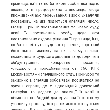
прізвище, ім'я та по батькові особи, яка подає
апеляцію, її процесуальне становище, місце
проживання або перебування; вирок, ухвалу чи
постанову, на які подається апеляція, число,
місяць і рік їх постановлення та назву суду,
який їх постановив; особу, щодо якої
постановлено судове рішення, її прізвище, ім'я,
по батькові; суть судового рішення, короткий
його зміст; вказівку на те, в чому полягає
незаконність судового рішення та доводи на її
обґрунтування; конкретне прохання,
узгоджене з передбаченими ст. 366 КПК
можливостями апеляційного суду. Прокурор та
захисник в апеляції зобов'язані посилатися на
аркуші справи, де є відповідний доказовий
матеріал, та додати до апеляції її копії в
кількості, необхідній для вручення їх кожному
учаснику процесу, інтересів якого стосується
апеляція. До апеляції додаються документи,