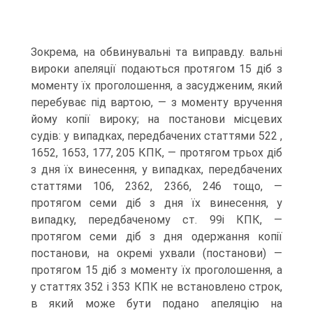
Зокрема, на обвинувальні та виправду. вальні
вироки апеляції подаються протягом 15 діб з
моменту їх проголошення, а засудженим, який
перебуває під вартою, — з моменту вручення
йому копії вироку; на постанови місцевих
судів: у випадках, передбачених статтями 522 ,
1652, 1653, 177, 205 КПК, — протягом трьох діб
з дня їх винесення, у випадках, передбачених
статтями 106, 2362, 2366, 246 тощо, —
протягом семи діб з дня їх винесення, у
випадку, передбаченому ст. 99і КПК, —
протягом семи діб з дня одержання копії
постанови, на окремі ухвали (постанови) —
протягом 15 діб з моменту їх проголошення, а
у статтях 352 і 353 КПК не встановлено строк,
в який може бути подано апеляцію на