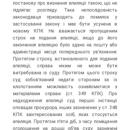
постанову про визнання апеляції такою, що не
підлягає розгляду. Така непослідовність
законодавця призводить до помилок у
застосуванні закону і має бути усунена в
новому КПК. Не вважається пропущеним
строк на подання апеляції, якщо до його
закінчення апеляцію було здано на пошту або
адміністрації місця попереднього ув'язнення.
Протягом строку, встановленого для подання
апеляції, справа ніким не може бути
витребувана із суду. Протягом цього строку
суд зобов'язаний надати сторонам за їх
клопотанням можливість ознайомитися з
матеріалами справи (ст. 349 КПК). Про
надходження апеляції суд першої інстанції
оповіщає прокурора, інших зазначених у ст. 348
КПК заінтересованих осіб, яких стосується
апеляція. Протягом п'яти діб, з часу поміщення
оголошення на дошці об'яв суду. зазначені