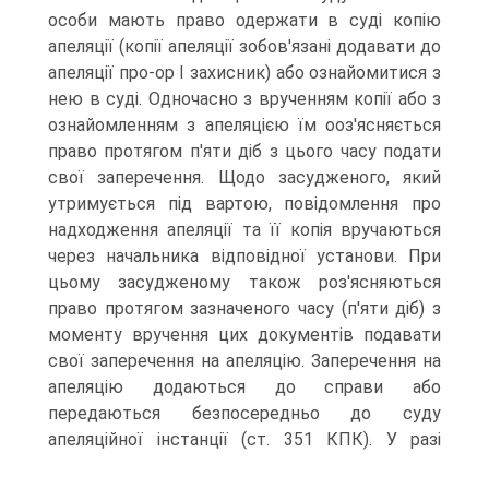
особи мають право одержати в суді копію
апеляції (копії апеляції зобов'язані додавати до
апеляції про-ор І захисник) або ознайомитися з
нею в суді. Одночасно з врученням копії або з
ознайомленням з апеляцією їм ооз'ясняється
право протягом п'яти діб з цього часу подати
свої заперечення. Щодо засудженого, який
утримується під вартою, повідомлення про
надходження апеляції та її копія вручаються
через начальника відповідної установи. При
цьому засудженому також роз'ясняються
право протягом зазначеного часу (п'яти діб) з
моменту вручення цих документів подавати
свої заперечення на апеляцію. Заперечення на
апеляцію додаються до справи або
передаються безпосередньо до суду
апеляційної інстанції (ст.
351 КПК). У разі