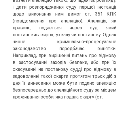
визнати апеляцію такою, що підлягає розгляду,
і дати розпорядження суду першої інстанції
щодо виконання ним вимог ст. 351 КПК
(повідомлення про апеляцію). Апеляція, як
правило, подається через суд, який
постановив вирок, ухвалу чи постанову. Однак
чинне кримінально-процесуальне
законодавство передбачає винятки.
Наприклад, при вирішенні питань про відмову
в застосуванні заходів безпеки, або при їх
скасуванні на постанову судді про відмову в
задоволенні такої скарги протягом трьох діб з
дня її винесення може бути подано апеляцію
безпосередньо до апеляційного суду за місцем
проживання особи, яка подала скаргу (ст.