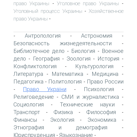
право Украины
Уголовное право Украины
-
-
Уголовный процесс Украины
Хозяйственное
-
право Украины
-
Антропология
Астрономия
-
-
-
Безопасность жизнедеятельности
-
Библиотечное дело
Биология
Военное
-
-
дело
География
Зоология
История
-
-
-
-
Конфликтология
Культурология
-
-
Литература
Математика
Медицина
-
-
-
Педагогика
Политология
Право России
-
-
Право України
Психология
-
-
-
Религоведение
СМИ и журналистика
-
-
Социология
Технические науки
-
-
Транспорт
Физика
Философия
-
-
-
Финансы
Экология
Экономика
-
-
-
Этнография и демография
-
Юриспруденция
Языкознание
-
-