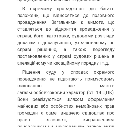
В окремому провадженні діє багато
положень, що відносяться до позовного
провадження. Загальними є вимоги, що
ставляться до відкриття провадження у
справі, його підготовки, судовому розгляду,
доказам і доказуванню, ухвалюваному по
справі рішенню, а також перегляду
постановлених у справі судових рішень в
апеляційному чи касаційному порядку і т.д.
Рішення суду у справах окремого
провадження не підлягають примусовому
виконанню, але мають
загальнообов'язковий характер (ст. 14 ЦПК).
Вони реалізуються шляхом оформлення
майнових або особистих немайнових прав
громадян, а саме: видачею свідоцтва про
право власності; виправленням,
поновленням чи анулюванням запису актів