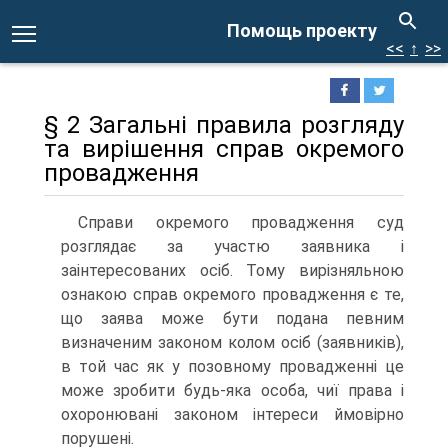
Помощь проекту
<<
↑
>>
§ 2 Загальні правила розгляду
та вирішення справ окремого
провадження
Справи окремого провадження суд
розглядає за участю заявника і
заінтересованих осіб. Тому вирізняльною
ознакою справ окремого провадження є те,
що заява може бути подана певним
визначеним законом колом осіб (заявників),
в той час як у позовному провадженні це
може зробити будь-яка особа, чиї права і
охоронювані законом інтереси ймовірно
порушені.