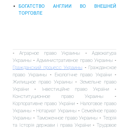
БОГАТСТВО АНГЛИИ ВО ВНЕШНЕЙ
ТОРГОВЛЕ
Аграрное право Украины
Адвокатура
-
-
Украины
Административное право Украины
-
-
Гражданский процесс Украины
Гражданское
-
право Украины
Екологічне право України
-
-
Жилищное право Украины
Земельне право
-
України
Інвестиційне право України
-
-
Конституционное право Украины
-
Корпоративне право України
Налоговое право
-
Украины
Нотариат Украины
Семейное право
-
-
Украины
Таможенное право Украины
Теорія
-
-
та Історія держави і права України
Трудовое
-