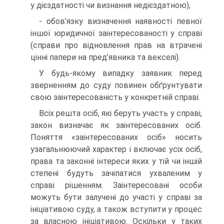
у дієздатності чи визнання недієздатною),
- обов’язку визначення наявності певної
іншої юридичної заінтересованості у справі
(справи про відновлення прав на втрачені
цінні папери на пред’явника та векселі).
У будь-якому випадку заявник перед
зверненням до суду повинен обґрунтувати
свою заінтересованість у конкретній справі.
Всіх решта осіб, які беруть участь у справі,
закон визначає як заінтересованих осіб.
Поняття «заінтересованих осіб» носить
узагальнюючий характер і включає усіх осіб,
права та законні інтереси яких у тій чи іншій
степені будуть зачіпатися ухваленим у
справі рішенням. Заінтересовані особи
можуть бути залучені до участі у справі за
ініціативою суду, а також вступити у процес
за власною ініціативою. Оскільки у таких