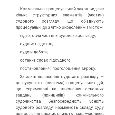
Кримінально-процесуальний закон виділяє
кілька структурних елементів (частин)
судового розгляду, що об'єднують
процесуальні дії з чітко окресленим змістом:
підготовча частина судового розгляду;
судове слідство;
судові дебати;
останнє слово підсудного;
постановлення і проголошення вироку.
Загальні положення судового розгляду —
це сукупність (система) процесуальних дій,
що спрямовані на виконання основних
завдань (принципів) кримінального
судочинства: безпосередність, усність
судового розгляду, незмінність складу суду
при розгляді справи, рівність прав учасників