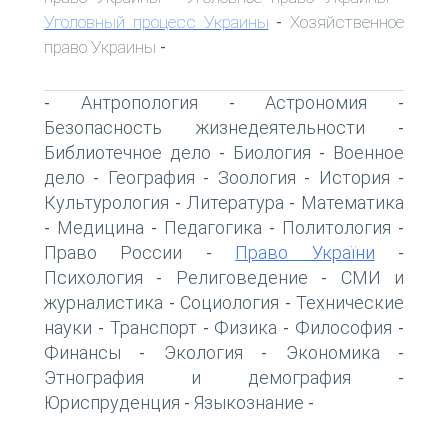
Уголовный процесс Украины
Хозяйственное
-
право Украины
-
Антропология
Астрономия
-
-
-
Безопасность жизнедеятельности
-
Библиотечное дело
Биология
Военное
-
-
дело
География
Зоология
История
-
-
-
-
Культурология
Литература
Математика
-
-
Медицина
Педагогика
Политология
-
-
-
-
Право России
Право України
-
-
Психология
Религоведение
СМИ и
-
-
журналистика
Социология
Технические
-
-
науки
Транспорт
Физика
Философия
-
-
-
-
Финансы
Экология
Экономика
-
-
-
Этнография и демография
-
Юриспруденция
Языкознание
-
-