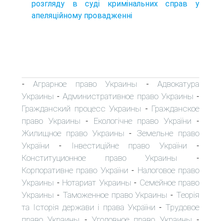
розгляду в суді кримінальних справ у
апеляційному провадженні
Аграрное право Украины
Адвокатура
-
-
Украины
Административное право Украины
-
-
Гражданский процесс Украины
Гражданское
-
право Украины
Екологічне право України
-
-
Жилищное право Украины
Земельне право
-
України
Інвестиційне право України
-
-
Конституционное право Украины
-
Корпоративне право України
Налоговое право
-
Украины
Нотариат Украины
Семейное право
-
-
Украины
Таможенное право Украины
Теорія
-
-
та Історія держави і права України
Трудовое
-
право Украины
Уголовное право Украины
-
-