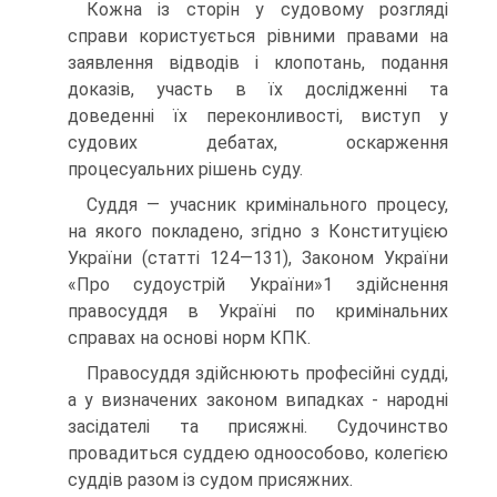
Кожна із сторін у судовому розгляді
справи користується рівними правами на
заявлення відводів і клопотань, подання
доказів, участь в їх дослідженні та
доведенні їх переконливості, виступ у
судових дебатах, оскарження
процесуальних рішень суду.
Суддя — учасник кримінального процесу,
на якого покладено, згідно з Конституцією
України (статті 124—131), Законом України
«Про судоустрій України»1 здійснення
правосуддя в Україні по кримінальних
справах на основі норм КПК.
Правосуддя здійснюють професійні судді,
а у визначених законом випадках - народні
засідателі та присяжні. Судочинство
провадиться суддею одноособово, колегією
суддів разом із судом присяжних.